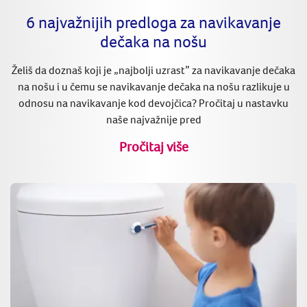
6 najvažnijih predloga za navikavanje
dečaka na nošu
Želiš da doznaš koji je „najbolji uzrast” za navikavanje dečaka
na nošu i u čemu se navikavanje dečaka na nošu razlikuje u
odnosu na navikavanje kod devojčica? Pročitaj u nastavku
naše najvažnije pred
Pročitaj više