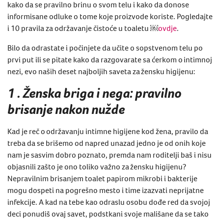
kako da se pravilno brinu o svom telu i kako da donose
informisane odluke o tome koje proizvode koriste. Pogledajte
i 10 pravila
za održavanje čistoće u toaletu
​￼​
ovdje
.
Bilo da odrastate i počinjete da učite o sopstvenom telu po
prvi put ili se pitate kako da razgovarate sa ćerkom o
intimnoj
nezi
, evo naših deset najboljih saveta za
žensku higijenu
:
1 . Ženska briga i nega: pravilno
brisanje nakon nužde
Kad je reč o
održavanju intimne higijene kod žena
, pravilo da
treba da se brišemo od napred unazad jedno je od onih koje
nam je sasvim dobro poznato, premda nam roditelji baš i nisu
objasnili zašto je ono toliko važno za
žensku higijenu
?
Nepravilnim brisanjem toalet papirom mikrobi i bakterije
mogu dospeti na pogrešno mesto i time izazvati neprijatne
infekcije. A kad na tebe kao odraslu osobu dođe red da svojoj
deci ponudiš ovaj savet, podstkani svoje mališane da se tako