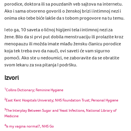
porodice, doktora ili sa pouzdanih veb sajtova na internetu.
Ako i sama otvoreno govoriš o ženskoj brizi i
intimnoj nezi
i
onima oko tebe biće lakše da s tobom progovore na tu temu.
I eto ga, 10 saveta o ličnoj
higijeni tela
i
intimnoj nezi
za
žene. Bilo da si prvi put dobila menstruaciju ili prolazite kroz
menopauzu ili možda imate mlađu žensku članicu porodice
koja tek treba ovo da nauči, ovi saveti će vam sigurno
pomoći. Ako ste u nedoumici, ne zaboravite da se obratite
svom lekaru za sva pitanja I podršku.
Izvori
1
Collins Dictionary; Feminine Hygiene
2
East Kent Hospitals University; NHS Foundation Trust; Personal Hygiene
3
The Interplay Between Sugar and Yeast Infections, National Library of
Medicine
4
Is my vagina normal?, NHS Go