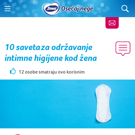
10 saveta za održavanje
intimne higijene kod žena
12 osobe smatraju ovo korisnim