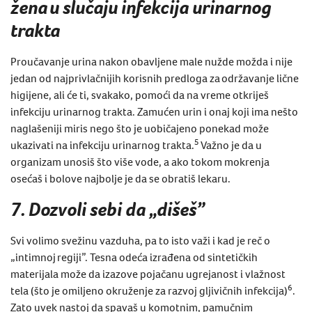
žena u slučaju infekcija urinarnog
trakta
Proučavanje urina nakon obavljene male nužde možda i nije
jedan od najprivlačnijih korisnih predloga za
održavanje lične
higijene
, ali će ti, svakako, pomoći da na vreme otkriješ
infekciju urinarnog trakta. Zamućen urin i onaj koji ima nešto
naglašeniji miris nego što je uobičajeno ponekad može
5
ukazivati na infekciju urinarnog trakta.
Važno je da u
organizam unosiš što više vode, a ako tokom mokrenja
osećaš i bolove najbolje je da se obratiš lekaru.
7. Dozvoli sebi da „dišeš”
Svi volimo svežinu vazduha, pa to isto važi i kad je reč o
„intimnoj regiji”. Tesna odeća izrađena od sintetičkih
materijala može da izazove pojačanu ugrejanost i vlažnost
6
tela (što je omiljeno okruženje za razvoj gljivičnih infekcija)
.
Zato uvek nastoj da spavaš u komotnim, pamučnim