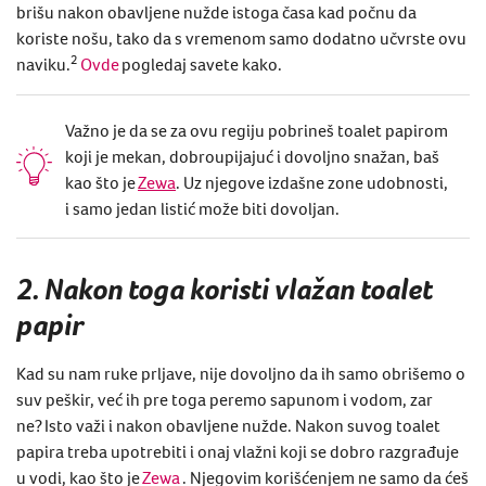
brišu nakon obavljene nužde istoga časa kad počnu da
koriste nošu, tako da s vremenom samo dodatno učvrste ovu
2
naviku
.
Ovde
pogledaj savete kako.
Važno je da se za ovu regiju pobrineš toalet papirom
koji je mekan, dobroupijajuć i dovoljno snažan, baš
kao što je
Zewa
. Uz njegove izdašne zone udobnosti,
i samo jedan listić može biti dovoljan.
2.
Nakon toga koristi vlažan toalet
papir
Kad su nam ruke prljave, nije dovoljno da ih samo obrišemo o
suv peškir, već ih pre toga peremo sapunom i vodom, zar
ne? Isto važi i nakon obavljene nužde. Nakon suvog toalet
papira treba upotrebiti i onaj vlažni koji se dobro razgrađuje
u vodi, kao što je
Zewa
. Njegovim korišćenjem ne samo da ćeš