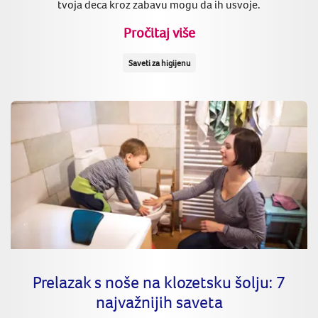
tvoja deca kroz zabavu mogu da ih usvoje.
Pročitaj više
Saveti za higijenu
Prelazak s noše na klozetsku šolju: 7
najvažnijih saveta