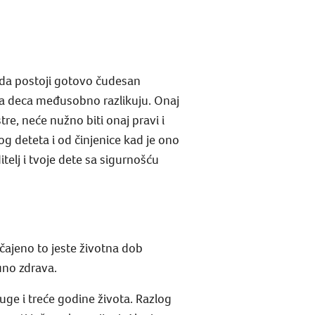
 da postoji gotovo čudesan
sva deca međusobno razlikuju. Onaj
tre, neće nužno biti onaj pravi i
g deteta i od činjenice kad je ono
itelj i tvoje dete sa sigurnošću
čajeno to jeste životna dob
uno zdrava.
uge i treće godine života. Razlog