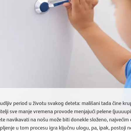
dljiv period u životu svakog deteta: mališani tada čine kr
itelji sve manje vremena provode menjajući pelene (juuuup
te navikavati na nošu može biti donekle složeno, najvećim 
ljenje u tom procesu igra ključnu ulogu, pa, ipak, postoji n