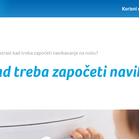
Korisni 
i uzrast kad treba započeti navikavanje na nošu?
ad treba započeti nav