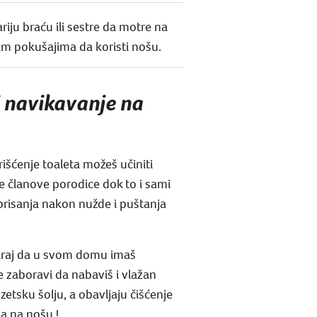
riju braću ili sestre da motre na
im pokušajima da koristi nošu.
i navikavanje na
išćenje toaleta možeš učiniti
e članove porodice dok to i sami
 brisanja nakon nužde i puštanja
staraj da u svom domu imaš
e zaboravi da nabaviš i vlažan
zetsku šolju, a obavljaju čišćenje
a na nošu !