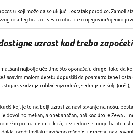
ces u koji može da se uključi i ostatak porodice. Zamoli sta
 svog mlađeg brata ili sestru ohrabre u njegovim/njenim prv
 dostigne uzrast kad treba započet
mališani najbolje uče time što oponašaju druge, tako da kor
 ćeš sasvim malom detetu dopustiti da posmatra tebe i ostal
postupak skidanja i oblačenja odeće, sedenja na šolji (noši),
kučiš koji je to najbolji uzrast za navikavanje na nošu, po
i je dovoljno mekan, a opet snažan, baš kao što je Zewa . I n
svim nežni prema detinjoj koži, bezbedno se mogu baciti u klo
dakle, predstavljaju savršeno rešenje u procesu navikavanj