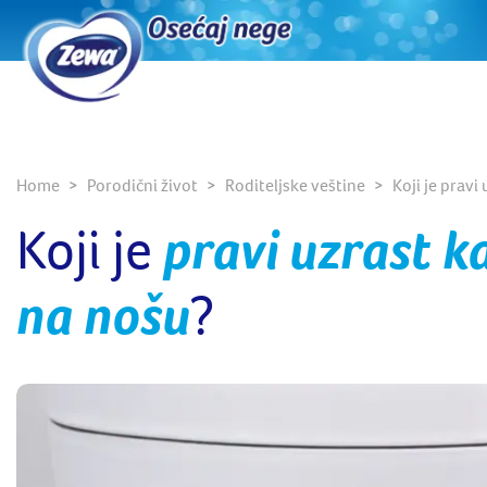
Home
Porodični život
Roditeljske veštine
Koji je prav
Koji je
pravi uzrast k
na nošu
?