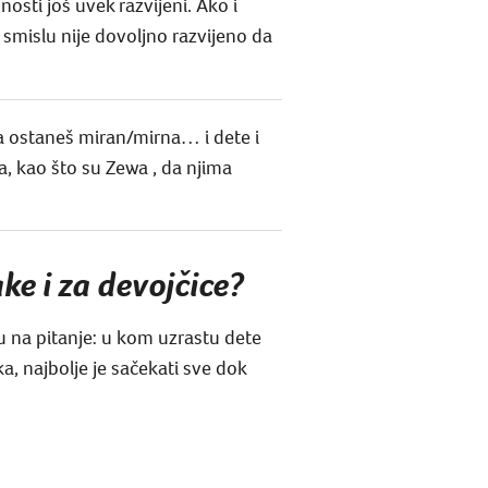
osti još uvek razvijeni. Ako i
smislu nije dovoljno razvijeno da
da ostaneš miran/mirna… i dete i
sa, kao što su Zewa , da njima
ke i za devojčice?
 na pitanje: u kom uzrastu dete
a, najbolje je sačekati sve dok