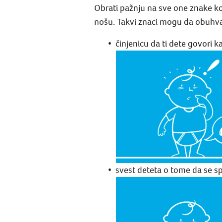
Obrati pažnju na sve one znake koj
nošu. Takvi znaci mogu da obuhva
činjenicu da ti dete govori k
svest deteta o tome da se spr