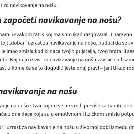
st za navikavanje na nošu.
 započeti navikavanje na nošu?
mami i svakom tati s kojima smo ikad razgovarali. I naravno
stoji „dobar” uzrast za navikavanje na nošu, budući da se 
e imao smisla kod klinaca tvojih prijatelja, tvog brata ili ses
tu. Najbolji uzrast za navikavanje na nošu zavisiće od samo
t u kome će se to dogoditi jeste onaj pravi – jer i ti kao rod
navikavanje na nošu
anje na nošu stvar kojom se ne vredi previše zamarati, uobi
lučaju one dece koja su u emotivnom i fizičkom smislu potp
ar” uzrast za navikavanje na nošu u životnoj dobi između dr