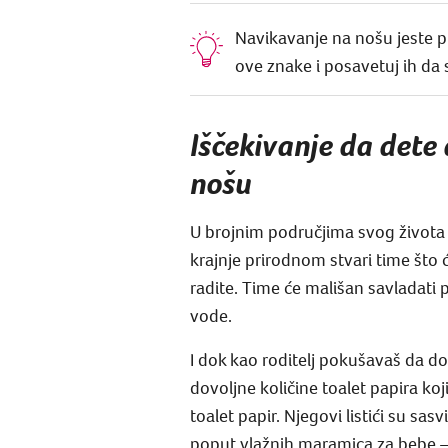
Navikavanje na nošu jeste pro
ove znake i posavetuj ih da
Iščekivanje da dete
nošu
U brojnim područjima svog života 
krajnje prirodnom stvari time što
radite. Time će mališan savladati 
vode.
I dok kao roditelj pokušavaš da do
dovoljne količine toalet papira koj
toalet papir. Njegovi listići su sa
poput vlažnih maramica za bebe – 