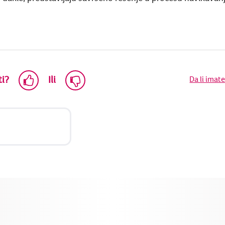
ti?
Ili
Da li imat