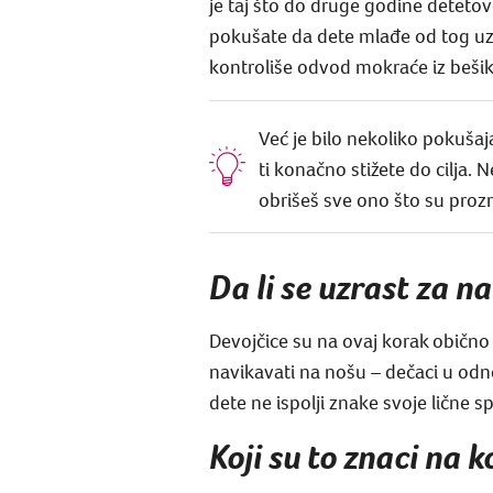
je taj što do druge godine detetovo
pokušate da dete mlađe od tog uzr
kontroliše odvod mokraće iz bešike 
Već je bilo nekoliko pokušaj
ti konačno stižete do cilja. 
obrišeš sve ono što su proz
Da li se uzrast za n
Devojčice su na ovaj korak običn
navikavati na nošu – dečaci u odno
dete ne ispolji znake svoje lične s
Koji su to znaci na 