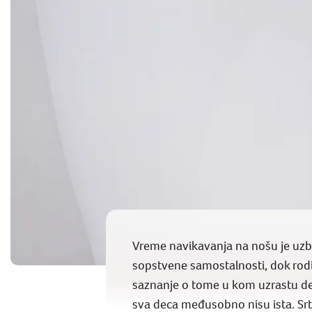
Vreme navikavanja na nošu je uzbu
sopstvene samostalnosti, dok rod
saznanje o tome u kom uzrastu de
sva deca međusobno nisu ista. Srtp