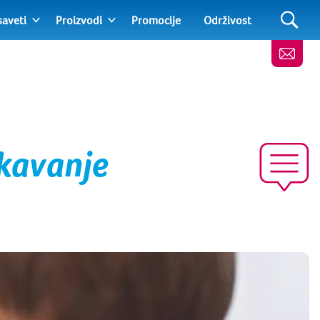
saveti
Proizvodi
Promocije
Održivost
ikavanje