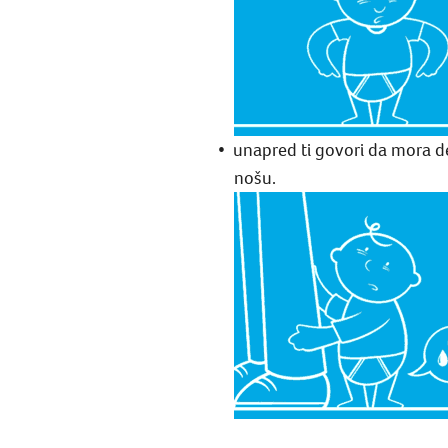
unapred ti govori da mora de
nošu.