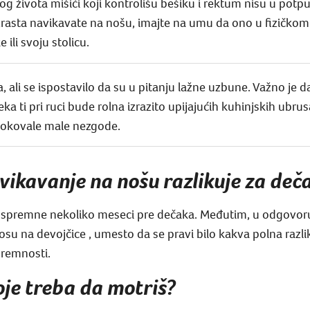
g života mišići koji kontrolišu bešiku i rektum nisu u potpun
asta navikavate na nošu, imajte na umu da ono u fizičkom 
ili svoju stolicu.
a, ali se ispostavilo da su u pitanju lažne uzbune. Važno je 
Neka ti pri ruci bude rolna izrazito upijajućih kuhinjskih ubru
rokovale male nezgode.
avikavanje na nošu razlikuje za deča
o spremne nekoliko meseci pre dečaka. Međutim, u odgovoru
su na devojčice , umesto da se pravi bilo kakva polna razlik
premnosti.
koje treba da motriš?