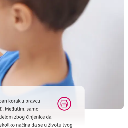
upan korak u pravcu
i!). Međutim, samo
delom zbog činjenice da
ekoliko načina da se u životu tvog