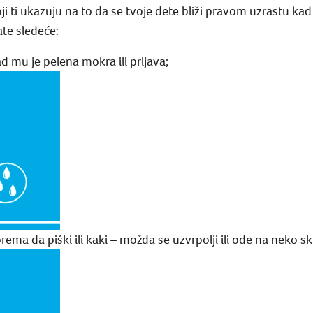
i ti ukazuju na to da se tvoje dete bliži pravom uzrastu ka
te sledeće:
ad mu je pelena mokra ili prljava;
ema da piški ili kaki – možda se uzvrpolji ili ode na neko s