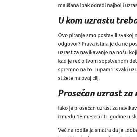
mališana ipak odredi najbolji uzra
U kom uzrastu treba
Ovo pitanje smo postavili svakoj 
odgovor? Prava istina je da ne po
uzrast za navikavanje na nošu koji j
kad je reč o tvom sopstvenom dete
spremno na to. I upamti: svaki uzras
stižete na ovaj cilj.
Prosečan uzrast za 
Iako je prosečan uzrast za navikav
između 18 meseci i tri godine u s
Većina roditelja smatra da je „dob