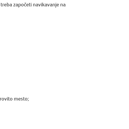
d treba započeti navikavanje na
krovito mesto;