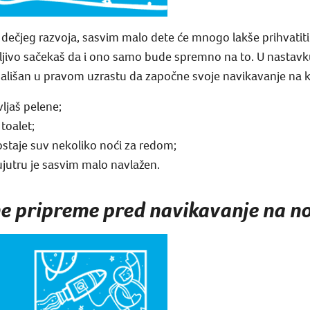
dečjeg razvoja, sasvim malo dete će mnogo lakše prihvatiti
rpljivo sačekaš da i ono samo bude spremno na to. U nasta
ališan u pravom uzrastu da započne svoje navikavanje na ko
ljaš pelene;
toalet;
staje suv nekoliko noći za redom;
jutru je sasvim malo navlažen.
ne pripreme pred navikavanje na n