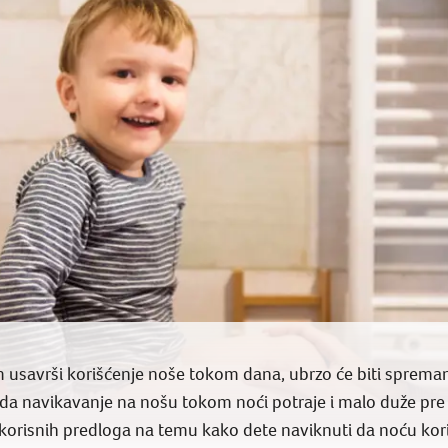
usavrši korišćenje noše tokom dana, ubrzo će biti spreman 
da navikavanje na nošu tokom noći potraje i malo duže pre
 korisnih predloga na temu kako dete naviknuti da noću kori