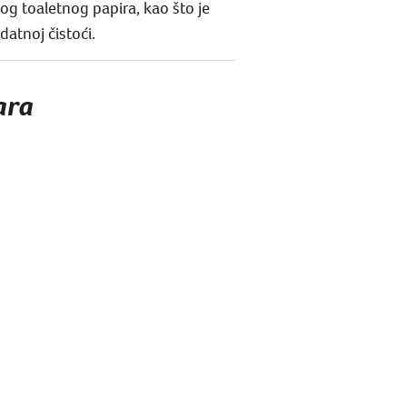
g toaletnog papira, kao što je
datnoj čistoći.
ara