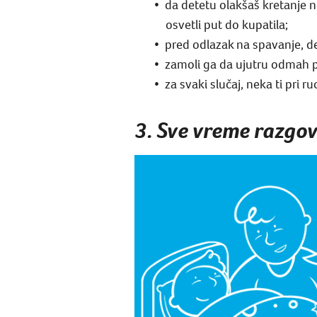
da detetu olakšaš kretanje n
osvetli put do kupatila;
pred odlazak na spavanje, de
zamoli ga da ujutru odmah po
za svaki slučaj, neka ti pri r
3. Sve vreme razgov