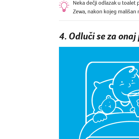
Neka dečji odlazak u toalet
Zewa, nakon kojeg mališan mo
4. Odluči se za onaj