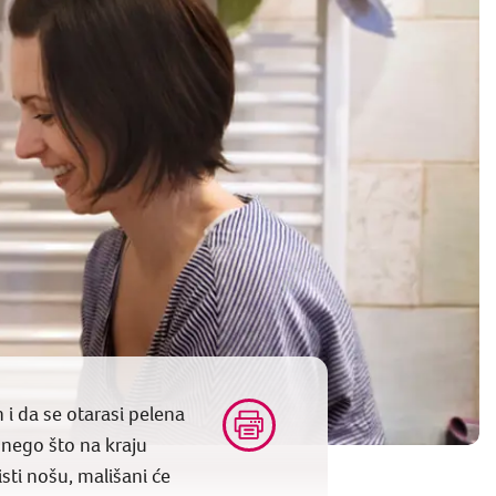
i da se otarasi pelena
 nego što na kraju
sti nošu, mališani će