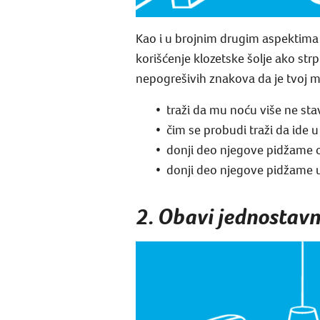
Kao i u brojnim drugim aspektima 
korišćenje klozetske šolje ako st
nepogrešivih znakova da je tvoj m
traži da mu noću više ne stav
čim se probudi traži da ide u 
donji deo njegove pidžame o
donji deo njegove pidžame u
2. Obavi jednostav