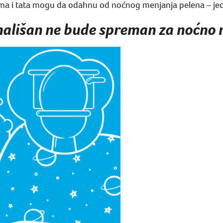
ama i tata mogu da odahnu od noćnog menjanja pelena – jedn
mališan ne bude spreman za noćno 