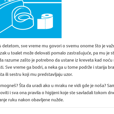
 s detetom, sve vreme mu govori o svemu onome što je važ
azak u toalet može delovati pomalo zastrašujuće, pa mu je s
 da razume zašto je potrebno da ustane iz kreveta kad noću 
i. Sve vreme ga bodri, a neka ga u tome podrže i starija braća
a ili sestru koji mu predstavljaju uzor.
mogneš? Šta da uradi ako u mraku ne vidi gde je noša? Samo
viti i sva ona pravila o higijeni koje ste savladali tokom d
ranje ruku nakon obavljene nužde.