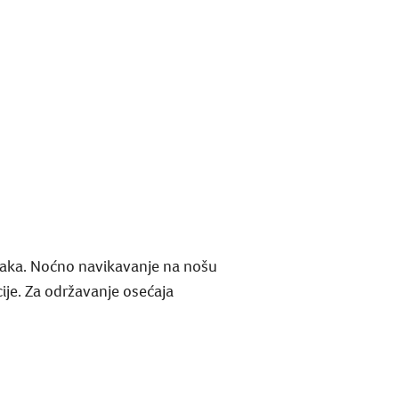
raka. Noćno navikavanje na nošu
ije. Za održavanje osećaja