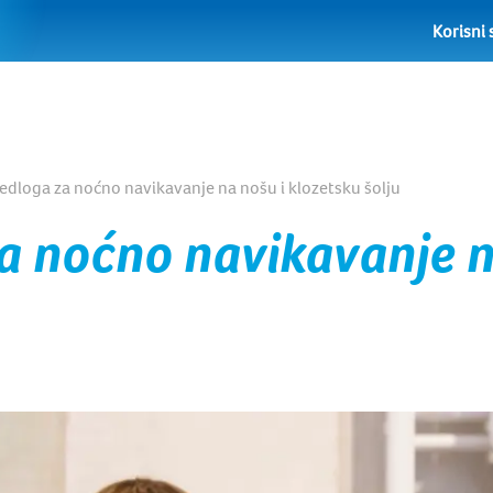
Korisni 
redloga za noćno navikavanje na nošu i klozetsku šolju
za noćno navikavanje 