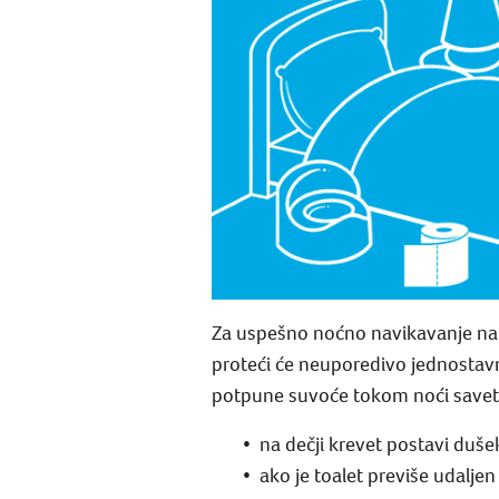
Za uspešno noćno navikavanje na 
proteći će neuporedivo jednostavn
potpune suvoće tokom noći savet
na dečji krevet postavi duše
ako je toalet previše udalje