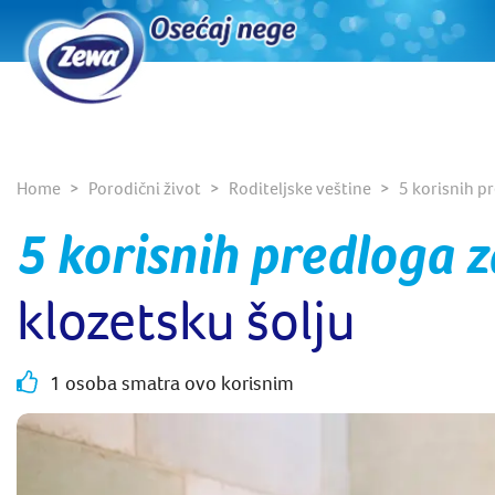
Home
Porodični život
Roditeljske veštine
5 korisnih p
5 korisnih predloga 
klozetsku šolju
1 osoba smatra ovo korisnim