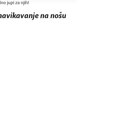
o jupi za njih!
navikavanje na nošu