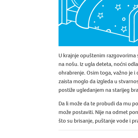
U krajnje opuštenim razgovorima
na nošu. Iz ugla deteta, noćni odl
ohrabrenje. Osim toga, važno je i
zaista moglo da izgleda u stvarnost
postiže ugledanjem na starijeg brat
Da li može da te probudi da mu po
može postaviti. Nije na odmet pono
što su brisanje, puštanje vode i p