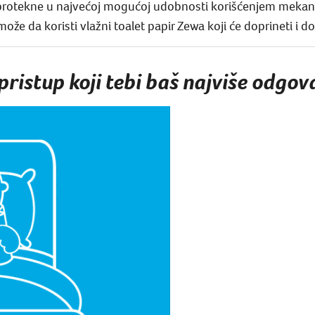
 protekne u najvećoj mogućoj udobnosti korišćenjem mekano
že da koristi vlažni toalet papir Zewa koji će doprineti i do
 pristup koji tebi baš najviše odgov