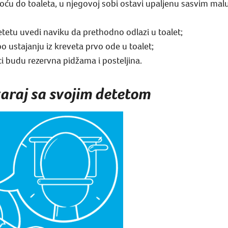
oću do toaleta, u njegovoj sobi ostavi upaljenu sasvim malu
tetu uvedi naviku da prethodno odlazi u toalet;
 ustajanju iz kreveta prvo ode u toalet;
uci budu rezervna pidžama i posteljina.
araj sa svojim detetom