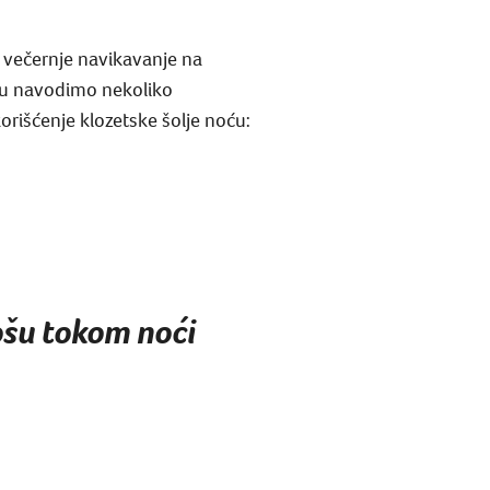
 večernje navikavanje na
vku navodimo nekoliko
rišćenje klozetske šolje noću:
ošu tokom noći