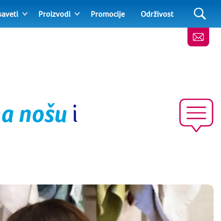
saveti
Proizvodi
Promocije
Održivost
na nošu
i