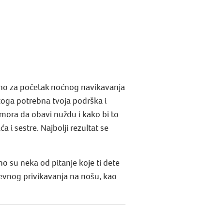
no za početak noćnog navikavanja
toga potrebna tvoja podrška i
mora da obavi nuždu i kako bi to
 i sestre. Najbolji rezultat se
 su neka od pitanje koje ti dete
nevnog privikavanja na nošu, kao