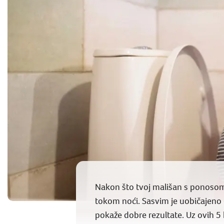
Nakon što tvoj mališan s ponosom 
tokom noći. Sasvim je uobičajeno 
pokaže dobre rezultate. Uz ovih 5