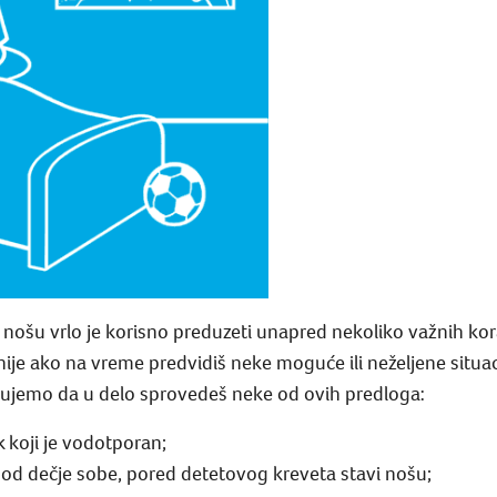
nošu vrlo je korisno preduzeti unapred nekoliko važnih ko
ije ako na vreme predvidiš neke moguće ili neželjene situac
ujemo da u delo sprovedeš neke od ovih predloga:
k koji je vodotporan;
n od dečje sobe, pored detetovog kreveta stavi nošu;