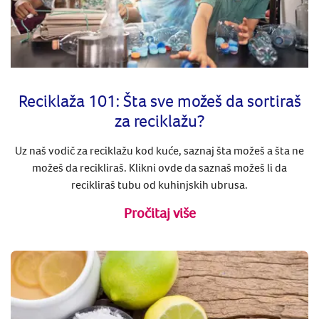
Reciklaža 101: Šta sve možeš da sortiraš
za reciklažu?
Uz naš vodič za reciklažu kod kuće, saznaj šta možeš a šta ne
možeš da recikliraš. Klikni ovde da saznaš možeš li da
recikliraš tubu od kuhinjskih ubrusa.
Pročitaj više