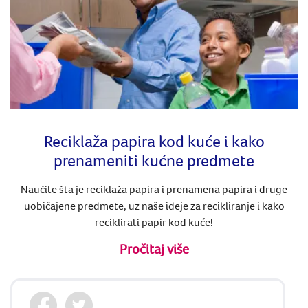
Reciklaža papira kod kuće i kako
prenameniti kućne predmete
Naučite šta je reciklaža papira i prenamena papira i druge
uobičajene predmete, uz naše ideje za recikliranje i kako
reciklirati papir kod kuće!
Pročitaj više