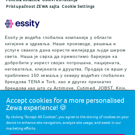
Pristupačnost ZEWA sajta
Cookie Settings
Essity је водећа глобална компанија у области
хигијене и здравља. Наше производе, решења и
услуге свакога дана користи милијарда људи широм
света. Наша је сврха да премостимо баријере ка
добробити у корист својих потрошача, пацијената,
неговатеља, клијената и друштва. Продаја се врши у
приближно 150 земаља у оквиру водећих глобалних
брендова TENA и Tork, као и других признатих
брендова као што су Actimove, Cutimed, JOBST, Knix,
Leukoplast, Libero, Libresse, Lotus, Modibodi,
Accept cookies for a more personalised
Nosotras, Saba, Tempo, TOM Organic и Zewa. Током
Zewa experience! 🍪
2024. године, компанија Essity је остварила нето
продају од приближно 146 милијарди SEK (13
By clicking “Accept All Cookies”, you agree to the storing of cookies on your
милијарди EUR), а запошљавала је 36.000 људи.
device to enhance site navigation, analyze site usage, and assist in our
Седиште компаније Essity се налази у Стокхолму, у
marketing efforts.
Шведској, а компанија је листирана на берзи Nasdaq