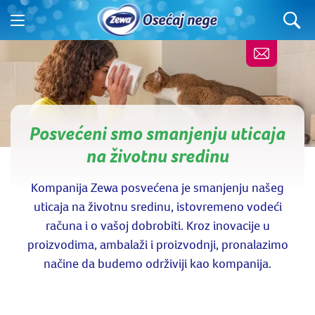
Posvećeni smo smanjenju uticaja
na životnu sredinu
Kompanija Zewa posvećena je smanjenju našeg
uticaja na životnu sredinu, istovremeno vodeći
računa i o vašoj dobrobiti. Kroz inovacije u
proizvodima, ambalaži i proizvodnji, pronalazimo
načine da budemo održiviji kao kompanija.