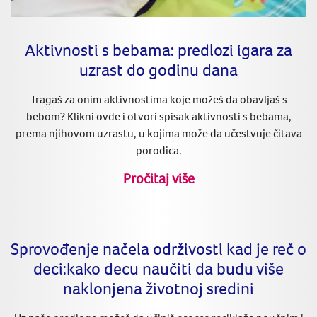
Aktivnosti s bebama: predlozi igara za
uzrast do godinu dana
Tragaš za onim aktivnostima koje možeš da obavljaš s
bebom? Klikni ovde i otvori spisak aktivnosti s bebama,
prema njihovom uzrastu, u kojima može da učestvuje čitava
porodica.
Pročitaj više
Sprovođenje načela održivosti kad je reč o
deci:kako decu naučiti da budu više
naklonjena životnoj sredini