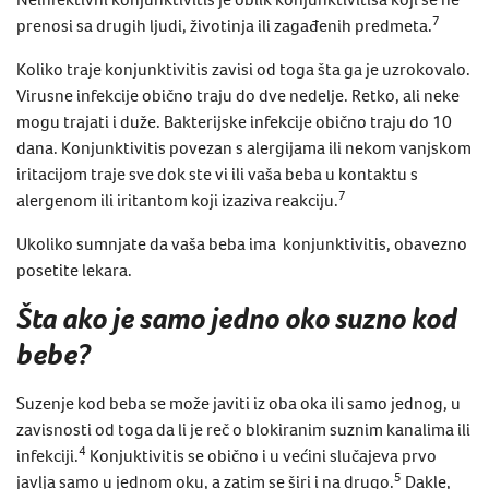
7
prenosi sa drugih ljudi, životinja ili zagađenih predmeta.
Koliko traje konjunktivitis zavisi od toga šta ga je uzrokovalo.
Virusne infekcije obično traju do dve nedelje. Retko, ali neke
mogu trajati i duže. Bakterijske infekcije obično traju do 10
dana. Konjunktivitis povezan s alergijama ili nekom vanjskom
iritacijom traje sve dok ste vi ili vaša beba u kontaktu s
7
alergenom ili iritantom koji izaziva reakciju.
Ukoliko sumnjate da vaša beba ima konjunktivitis, obavezno
posetite lekara.
Šta ako je samo jedno oko suzno kod
bebe?
Suzenje kod beba se može javiti iz oba oka ili samo jednog, u
zavisnosti od toga da li je reč o blokiranim suznim kanalima ili
4
infekciji.
Konjuktivitis se obično i u većini slučajeva prvo
5
javlja samo u jednom oku, a zatim se širi i na drugo.
Dakle,