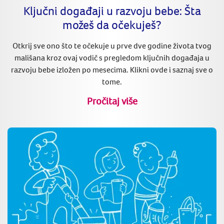
Ključni događaji u razvoju bebe: Šta
možeš da očekuješ?
Otkrij sve ono što te očekuje u prve dve godine života tvog
mališana kroz ovaj vodič s pregledom ključnih događaja u
razvoju bebe izložen po mesecima. Klikni ovde i saznaj sve o
tome.
Pročitaj više