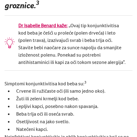
3
groznice.
Dr Isabelle Benard kaže:
„Ovaj tip ​​konjunktivitisa
kod beba je češći u proleće (polen drveća) i leto
(polen trava), izazivajući svrab i beba trlja oči.
Stavite bebi naočare za sunce napolju da smanjite
izloženost polenu. Ponekad su potrebni
antihistaminici ili kapi za oči tokom sezone alergija“.
3
Simptomi
konjunktivitisa
kod beba
su:
Crvene ili ružičaste oči (ili samo jedno oko).
Žuti ili zeleni
krmelji kod bebe
.
Lepljivi kapci, posebno nakon spavanja.
Beba trlja oči
ili oseća svrab.
Osetljivost na jako svetlo.
Natečeni kapci.
Neinfektivni konjunktivitis je oblik konjunktivitisa koji se ne