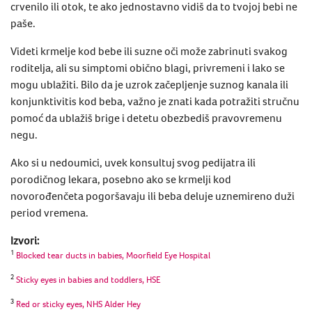
crvenilo ili otok, te ako jednostavno vidiš da to tvojoj bebi ne
paše.
Videti krmelje kod bebe ili suzne oči može zabrinuti svakog
roditelja, ali su simptomi obično blagi, privremeni i lako se
mogu ublažiti. Bilo da je uzrok začepljenje suznog kanala ili ​​
konjunktivitis kod beba, važno je znati kada potražiti stručnu
pomoć da ublažiš brige i detetu obezbediš pravovremenu
negu.
Ako si u nedoumici, uvek konsultuj svog pedijatra ili
porodičnog lekara, posebno ako se krmelji kod
novorođenčeta pogoršavaju ili beba deluje uznemireno duži
period vremena.
Izvori:
1
Blocked tear ducts in babies, Moorfield Eye Hospital
2
Sticky eyes in babies and toddlers, HSE
3
Red or sticky eyes, NHS Alder Hey