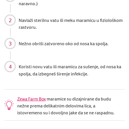
naravno.)
Navlaži sterilnu vatu ili meku maramicu u fiziološkom
rastvoru.
Nežno obriši zatvoreno oko od nosa ka spolja.
Koristi novu vatu ili maramicu za sušenje, od nosa ka
spolja, da izbegneš širenje infekcije.
Zewa Farm Box
maramice su dizajnirane da budu
nežne prema delikatnim delovima lica, a
istovremeno su i dovoljno jake da se ne raspadnu.