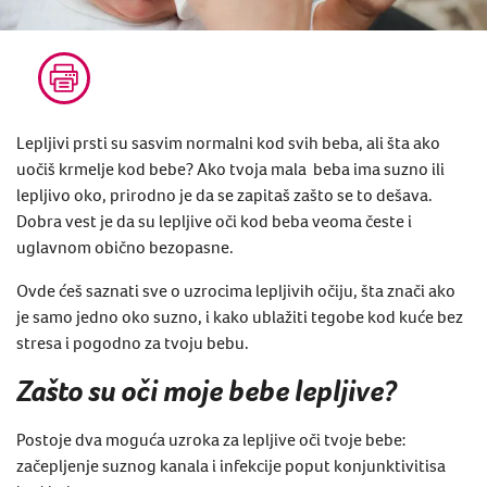
Lepljivi prsti su sasvim normalni kod svih beba, ali šta ako
uočiš krmelje kod bebe? Ako tvoja mala beba ima suzno ili
lepljivo oko, prirodno je da se zapitaš zašto se to dešava.
Dobra vest je da su lepljive oči kod beba veoma česte i
uglavnom obično bezopasne.
Ovde ćeš saznati sve o uzrocima lepljivih očiju, šta znači ako
je samo jedno oko suzno, i kako ublažiti tegobe kod kuće bez
stresa i pogodno za tvoju bebu.
Zašto su oči moje bebe lepljive?
Postoje dva moguća uzroka za lepljive oči tvoje bebe:
začepljenje suznog kanala
i infekcije poput
konjunktivitisa