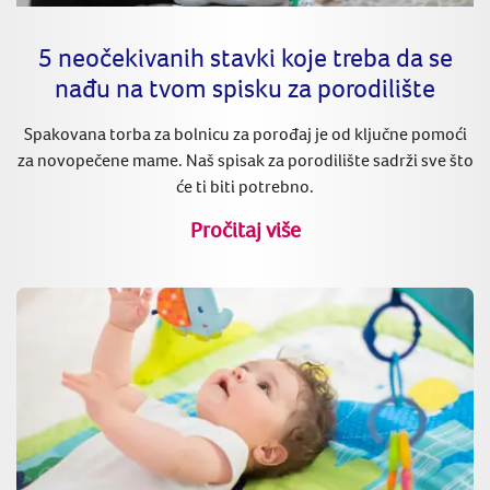
5 neočekivanih stavki koje treba da se
nađu na tvom spisku za porodilište
Spakovana torba za bolnicu za porođaj je od ključne pomoći
za novopečene mame. Naš spisak za porodilište sadrži sve što
će ti biti potrebno.
Pročitaj više