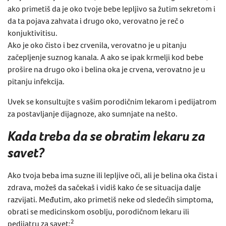
ako primetiš da je oko tvoje bebe lepljivo sa žutim sekretom i
da ta pojava zahvata i drugo oko, verovatno je reč o
konjuktivitisu.
Ako je oko čisto i bez crvenila, verovatno je u pitanju
začepljenje suznog kanala
.
A ako
se
ipak
krmelji kod bebe
prošire na drugo oko i belina oka je crvena, verovatno je u
pitanju
infekcija.
Uvek se konsultujte s vašim porodičnim lekarom i pedijatrom
za postavljanje dijagnoze, ako sumnjate na nešto.
Kada treba da se obratim lekaru za
savet?
Ako tvoja beba ima suzne ili lepljive oči, ali je belina oka čista i
zdrava, možeš da sačekaš i vidiš kako će se situacija dalje
razvijati.
Međutim, ako primetiš neke od sledećih simptoma,
obrati se medicinskom osoblju, porodičnom lekaru ili
2
pedijatru za savet: