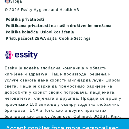
Srbija
© 2026 Essity Hygiene and Health AB
Politika privatnosti
Politikama privatnosti na našim društvenim mrežama
Politika kolačića
Uslovi korišćenja
Pristupačnost ZEWA sajta
Cookie Settings
Essity је водећа глобална компанија у области
хигијене и здравља. Наше производе, решења и
услуге свакога дана користи милијарда људи широм
света. Наша је сврха да премостимо баријере ка
добробити у корист својих потрошача, пацијената,
неговатеља, клијената и друштва. Продаја се врши у
приближно 150 земаља у оквиру водећих глобалних
брендова TENA и Tork, као и других признатих
брендова као што су Actimove, Cutimed, JOBST, Knix,
Leukoplast, Libero, Libresse, Lotus, Modibodi,
Accept cookies for a more personalised
Nosotras, Saba, Tempo, TOM Organic и Zewa. Током