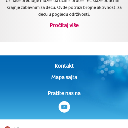
Uz naše predloge možeš da učiniš proces reciklaže poučnim i
krajnje zabavnim za decu. Ovde potraži brojne aktivnosti za
decu u pogledu održivosti.
Pročitaj više
Kontakt
Mapa sajta
Pratite nas na