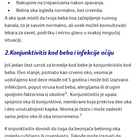
Nakupine na trepavicama nakon spavanja.
Belina oka izgleda normalno, bez crvenila.
A ako ipak
misliš da tvoja beba ima
začepljenje suznog
kanala
, to je sasvim normalno, ali uvek možeš konsultovati
lekara za savet,
podršku
i mirnu glavu
u svakoj mogućoj
situaciji.
2.Konjunktivitis kod beba i infekcije očiju
Još jedan čest uzrok za
krmelje kod bebe
je
konjunktivitis
kod
beba
. Ovo stanje, poznato kao crveno oko,
veoma je
uo
bičajeno kod dece mlađe od 5 godina i može biti izazvano
infekcijom, poput
virusa kod beba
, alergijama
ili drugim
3
spoljnim faktorima iz okoline
.
Konjunktivitis je upala
spojnice oka ili konjunktive, membrane koja prekriva deo oka
i deo unutrašnjosti kapka. Veoma je često i može zadesiti
7
samo jedno oko ili oba istovremeno.
K onjunktivitis dovodi do toga da beonjača bebinog oka
izgleda ružičasto ili crvenkasto. Takođe može izazvati da