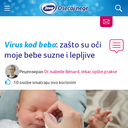
Virus kod beba
: zašto su oči
moje bebe suzne i lepljive
Рецензиран
Dr Isabelle Bénard, lekar opšte prakse
10 osobe smatraju ovo korisnim