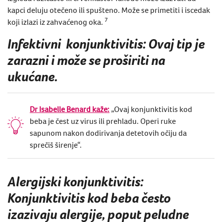
kapci deluju otečeno ili spušteno. Može se primetiti i iscedak
7
koji izlazi iz zahvaćenog oka.
Infektivni konjunktivitis: Ovaj tip je
zarazni i može se proširiti na
ukućane.
Dr Isabelle Benard kaže:
„Ovaj ​​konjunktivitis kod
beba je čest uz virus ili prehladu. Operi ruke
sapunom nakon dodirivanja detetovih očiju da
sprečiš širenje“.
Alergijski konjunktivitis:
Konjunktivitis kod beba često
izazivaju alergije, poput peludne