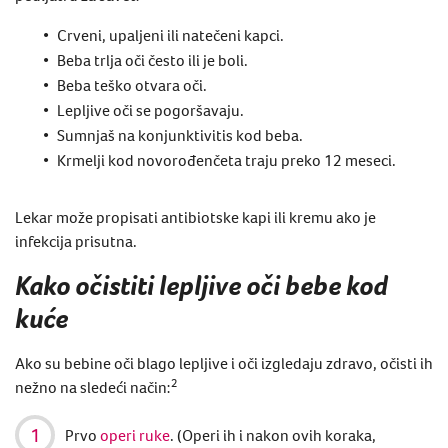
Crveni, upaljeni ili natečeni kapci.
Beba trlja oči često ili je boli.
Beba teško otvara oči.
Lepljive oči se pogoršavaju.
Sumnjaš na​​ konjunktivitis kod beba.
Krmelji kod novorođenčeta traju preko 12 meseci.
Lekar može propisati
antibiotske
kapi ili kremu ako je
infekcija prisutna.
Kako očistiti lepljive oči bebe kod
kuće
Ako su bebine oči blago
lepljive i
oči izgledaju zdravo, očisti ih
2
nežno na sledeći način:
Prvo
operi ruke
. (Operi ih i nakon ovih koraka,