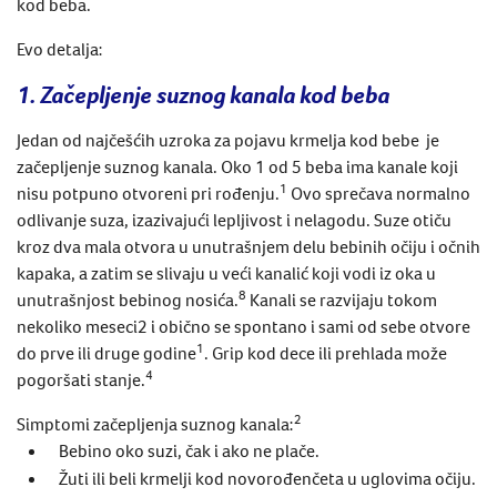
kod beba
.
Evo detalja:
1. Začepljenje suznog kanala kod beba
Jedan od najčešćih uzroka za
pojavu
krmelja
kod bebe
je
začepljenje suznog kanala
. Oko 1 od 5 beba ima kanale koji
1
nisu potpuno otvoreni
pri rođenju
.
Ovo sprečava
normalno
odlivanje suza, izazivajući lepljivost
i nelagodu
.
​​
Suze otiču
kroz dva mala otvora u unutrašnjem delu bebinih očiju i očnih
kapaka, a zatim se slivaju u veći kanalić koji vodi iz oka u
8
unutrašnjost bebinog nosića.
Kanali se razvijaju
tokom
nekoliko meseci
2
i obično se
spontano i sami od sebe
otvore
1
do prve ili druge godine
.
Grip kod dece
ili prehlada
može
4
pogoršati stanje.
2
Simptomi
začepljenja suznog kanala
:
Bebino oko suzi, čak i ako ne plače.
Žuti ili beli
krmelji kod novorođenčeta
u uglovima očiju.