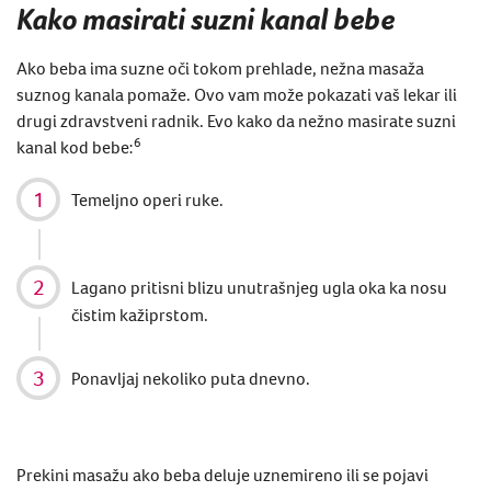
Kako masirati suzni kanal bebe
Ako beba ima suzne oči tokom prehlade, nežna masaža
suznog kanala pomaže. Ovo vam može pokazati vaš lekar ili
drugi zdravstveni radnik. Evo kako da nežno masirate suzni
6
kanal kod bebe:
Temeljno operi ruke.
Lagano pritisni blizu unutrašnjeg ugla oka ka nosu
čistim kažiprstom.
Ponavljaj nekoliko puta dnevno.
Prekini masažu ako beba deluje uznemireno ili se pojavi