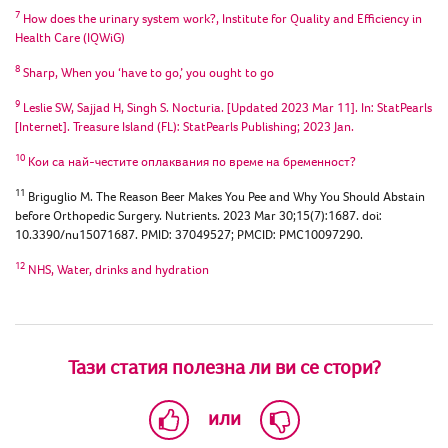
7
How does the urinary system work?, Institute for Quality and Efficiency in
Health Care (IQWiG)
8
Sharp, When you ‘have to go,’ you ought to go
9
Leslie SW, Sajjad H, Singh S. Nocturia. [Updated 2023 Mar 11]. In: StatPearls
[Internet]. Treasure Island (FL): StatPearls Publishing; 2023 Jan.
10
Кои са най-честите оплаквания по време на бременност?
11
Briguglio M. The Reason Beer Makes You Pee and Why You Should Abstain
before Orthopedic Surgery. Nutrients. 2023 Mar 30;15(7):1687. doi:
10.3390/nu15071687. PMID: 37049527; PMCID: PMC10097290.
12
NHS, Water, drinks and hydration
Тази статия полезна ли ви се стори?
или