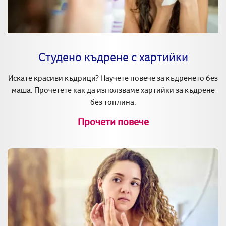
Студено къдрене с хартийки
Искате красиви къдрици? Научете повече за къдренето без
маша. Прочетете как да използваме хартийки за къдрене
без топлина.
Прочети повече