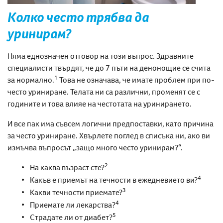
Колко често трябва да
уринирам?
Няма еднозначен отговор на този въпрос. Здравните
специалисти твърдят, че до 7 пъти на денонощие се счита
1
за нормално.
Това не означава, че имате проблем при по-
често уриниране
. Телата ни са различни, променят се с
годините и това влияе на честотата на уринирането.
И все пак има съвсем логични предпоставки, като причина
за
често уриниране
. Хвърлете поглед в списъка ни, ако ви
измъчва въпросът „защо
много често уринирам
?“.
2
На каква възраст сте?
4
Какъв е приемът на течности в ежедневието ви?
3
Какви течности приемате?
4
Приемате ли лекарства?
5
Страдате ли от диабет?