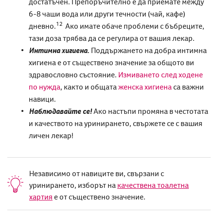
достатъчен. Препоръчително е да приемате между
6-8 чаши вода или други течности (чай, кафе)
12
дневно.
Ако имате обаче проблеми с бъбреците,
тази доза трябва да се регулира от вашия лекар.
Интимна хигиена.
Поддържането на добра интимна
хигиена е от съществено значение за общото ви
здравословно състояние.
Измиването след ходене
по нужда
, както и общата
женска хигиена
са важни
навици.
Наблюдавайте се!
Ако настъпи промяна в честотата
и качеството на уринирането, свържете се с вашия
личен лекар!
Независимо от навиците ви, свързани с
уринирането, изборът на
качествена тоалетна
хартия
е от съществено значение.