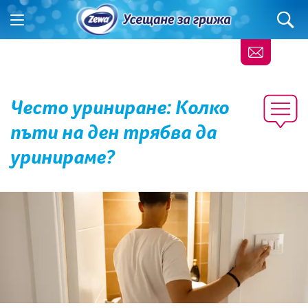
Често уриниране: Колко
пъти на ден трябва да
уринираме?