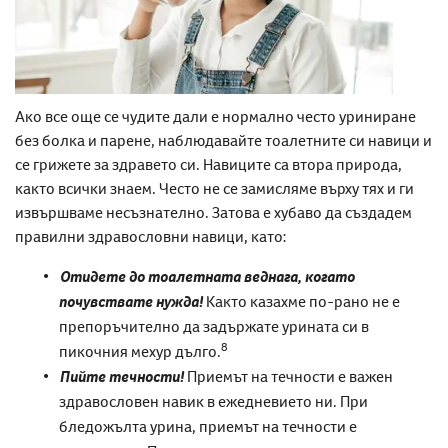
Ако все още се чудите дали е нормално
често уриниране
без болка и парене,
наблюдавайте тоалетните си навици и
се грижете за здравето си. Навиците са втора природа,
както всички знаем. Често не се замисляме върху тях и ги
извършваме несъзнателно. Затова е хубаво да създадем
правилни здравословни навици, като:
Отидете до тоалетната веднага, когато
почувствате нужда!
Както казахме по-рано не е
препоръчително да задържате урината си в
8
пикочния мехур дълго.
Пийте течности!
Приемът на течности е важен
здравословен навик в ежедневието ни. При
бледожълта урина, приемът на течности е