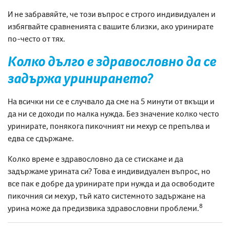
И не забравяйте, че този въпрос е строго индивидуален и
избягвайте сравненията с вашите близки, ако уринирате
по-често от тях.
Колко дълго е здравословно да се
задържа уринирането?
На всички ни се е случвало да сме на 5 минути от вкъщи и
да ни се доходи по малка нужда. Без значение колко често
уринирате, понякога пикочният ни мехур се препълва и
едва се сдържаме.
Колко време е здравословно да се стискаме и да
задържаме урината си? Това е индивидуален въпрос, но
все пак е добре да уринирате при нужда и да освободите
пикочния си мехур, тъй като системното задържане на
8
урина може да предизвика здравословни проблеми.