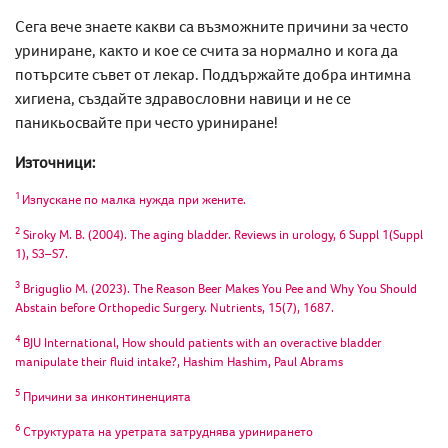
Сега вече знаете какви са възможните причини за
често
уриниране
, както и кое се счита за нормално и кога да
потърсите съвет от лекар. Поддържайте добра интимна
хигиена, създайте здравословни навици и не се
паникьосвайте
при често уриниране
!
Източници:
1
Изпускане по малка нужда при жените.
2
Siroky M. B. (2004). The aging bladder. Reviews in urology, 6 Suppl 1(Suppl
1), S3–S7.
3
Briguglio M. (2023). The Reason Beer Makes You Pee and Why You Should
Abstain before Orthopedic Surgery. Nutrients, 15(7), 1687.
4
BJU International, How should patients with an overactive bladder
manipulate their fluid intake?, Hashim Hashim, Paul Abrams
5
Причини за инконтиненцията
6
Структурата на уретрата затруднява уринирането