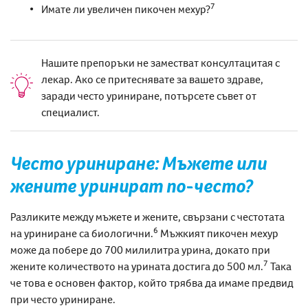
7
Имате ли увеличен пикочен мехур?
Нашите препоръки не заместват консултацитая с
лекар. Ако се притеснявате за вашето здраве,
заради често уриниране, потърсете съвет от
специалист.
Често уриниране
: Мъжете или
жените уринират по-често?
Разликите между мъжете и жените, свързани с честотата
6
на уриниране са биологични.
Мъжкият пикочен мехур
може да побере до
700
милилитра урина, докато при
7
жените количеството на урината достига до
500
мл.
Така
че това е основен фактор, който трябва да имаме предвид
при често уриниране
.