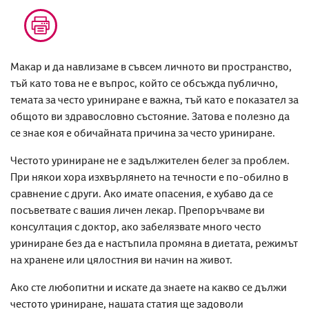
Макар и да навлизаме в съвсем личното ви пространство,
тъй като това не е въпрос, който се обсъжда публично,
темата за
често уриниране
е важна, тъй като е показател за
общото ви здравословно състояние. Затова е полезно да
се знае коя е обичайната
причина за често уриниране
.
Честото уриниране
не е задължителен белег за проблем.
При някои хора изхвърлянето на течности е по-обилно в
сравнение с други. Ако имате опасения, е хубаво да се
посъветвате с вашия личен лекар. Препоръчваме ви
консултация с доктор, ако забелязвате
много често
уриниране
без да е настъпила промяна в диетата, режимът
на хранене или цялостния ви начин на живот.
Ако сте любопитни и искате да знаете
на какво се дължи
честото уриниране
, нашата статия ще задоволи