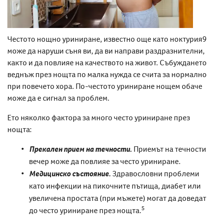
Честото нощно уриниране, известно още като ноктурия
9
може да наруши съня ви, да ви направи раздразнителни,
както и да повлияе на качеството на живот. Събуждането
веднъж през нощта по малка нужда се счита за нормално
при повечето хора. По-честото уриниране нощем обаче
може да е сигнал за проблем.
Ето няколко фактора за
много често уриниране през
нощта
:
Прекален прием на течности.
Приемът на течности
вечер може да повлияе за
често уриниране
.
Медицинско състояние.
Здравословни проблеми
като инфекции на пикочните пътища, диабет или
увеличена простата (при мъжете) могат да доведат
5
до често
уриниране през нощта
.