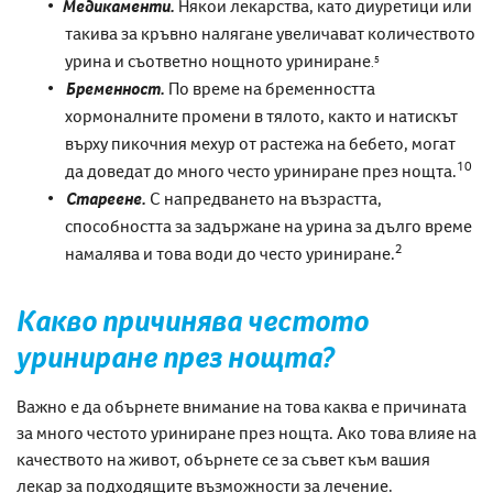
Медикаменти.
Някои лекарства, като диуретици или
такива за кръвно налягане увеличават количеството
урина и съответно нощното уриниране
5
.
Бременност.
По време на бременността
хормоналните промени в тялото, както и натискът
върху пикочния мехур от растежа на бебето, могат
10
да доведат до
много често уриниране през нощта.
Стареене.
С напредването на възрастта,
способността за задържане на урина за дълго време
2
намалява и това води до често уриниране.
Какво причинява честото
уриниране през нощта?
Важно е да обърнете внимание на това каква е причината
за
много честото уриниране през нощта
. Ако това влияе на
качеството на живот, обърнете се за съвет към вашия
лекар за подходящите възможности за лечение.