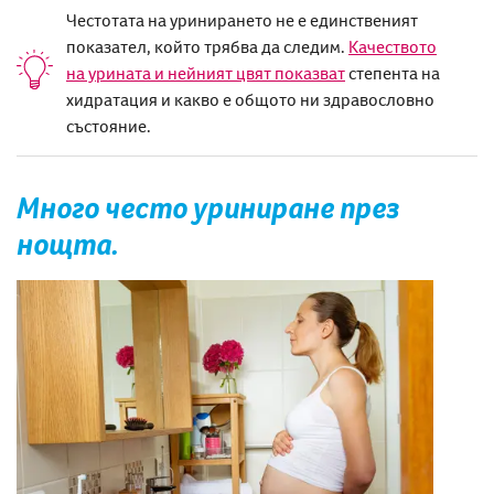
Честотата на уринирането не е единственият
показател, който трябва да следим.
Качеството
на урината и нейният цвят показват
степента на
хидратация и какво е общото ни здравословно
състояние.
Много често уриниране през
нощта.