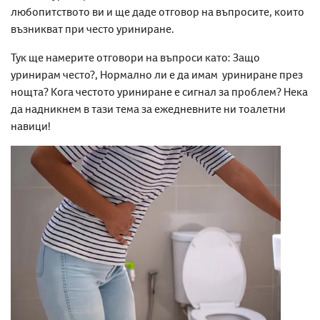
любопитството ви и ще даде отговор на въпросите, които
възникват
при често уриниране
.
Тук ще намерите отговори на въпроси като:
Защо
уринирам често
?, Нормално ли е да имам
уриниране през
нощта
? Кога
честото уриниране
е сигнал за проблем? Нека
да надникнем в тази тема за ежедневните ни тоалетни
навици!