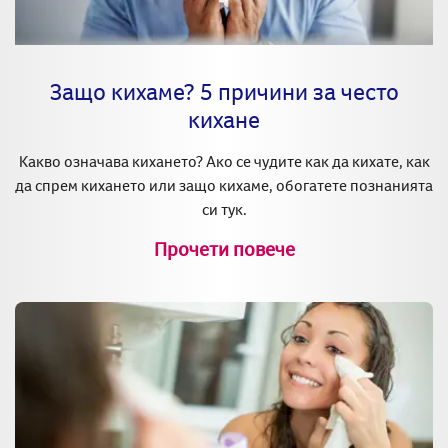
Защо кихаме? 5 причини за често
кихане
Какво означава кихането? Ако се чудите как да кихате, как
да спрем кихането или защо кихаме, обогатете познанията
си тук.
Прочети повече