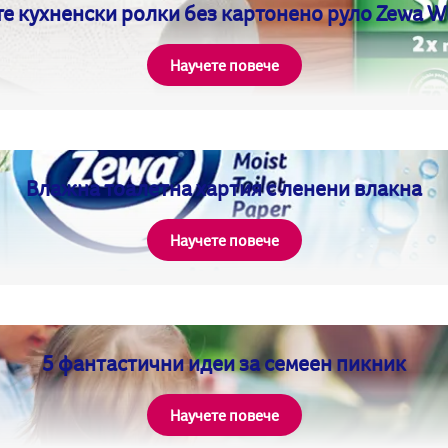
е кухненски ролки без картонено руло Zewa 
Научете повече
Влажна тоалетна хартия с ленени влакна
Научете повече
5 фантастични идеи за семеен пикник
Научете повече