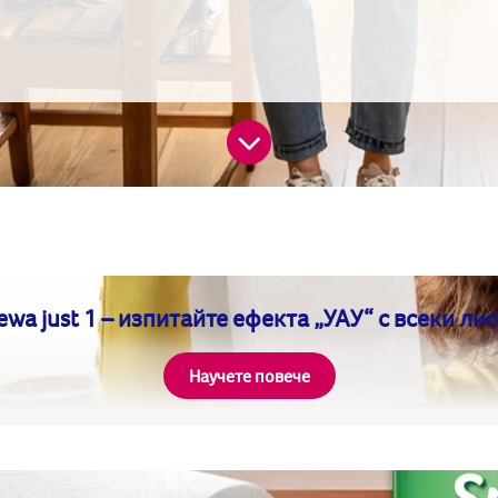
ewa just 1 – изпитайте ефекта „УАУ“ с всеки лис
Научете повече