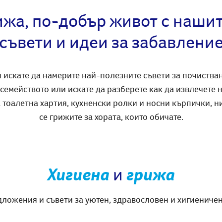
жа, по-добър живот с наши
съвети и идеи за забавлени
 искате да намерите най-полезните съвети за почистван
 семейството или искате да разберете как да извлечете 
тоалетна хартия, кухненски ролки и носни кърпички, н
се грижите за хората, които обичате.
Хигиена
и
грижа
ложения и съвети за уютен, здравословен и хигиениче