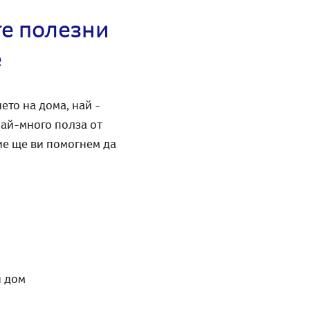
те полезни
е
ето на дома, най -
най-много полза от
ие ще ви помогнем да
н дом