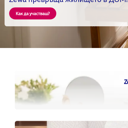
Как да участваш?
Z