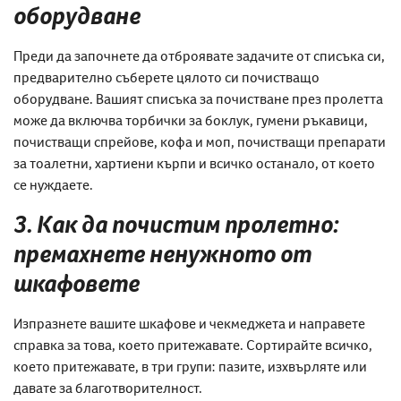
оборудване
Преди да започнете да отброявате задачите от списъка си,
предварително съберете цялото си почистващо
оборудване. Вашият списъка за почистване през пролетта
може да включва торбички за боклук, гумени ръкавици,
почистващи спрейове, кофа и моп, почистващи препарати
за тоалетни, хартиени кърпи и всичко останало, от което
се нуждаете.
3. Как да почистим пролетно:
премахнете ненужното от
шкафовете
Изпразнете вашите шкафове и чекмеджета и направете
справка за това, което притежавате. Сортирайте всичко,
което притежавате, в три групи: пазите, изхвърляте или
давате за благотворителност.