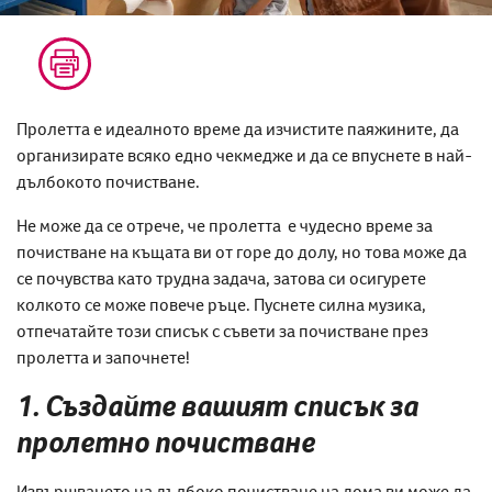
Пролетта е идеалното време да изчистите паяжините, да
организирате всяко едно чекмедже и да се впуснете в най-
дълбокото почистване.
Не може да се отрече, че пролетта е чудесно време за
почистване на къщата ви от горе до долу, но това може да
се почувства като трудна задача, затова си осигурете
колкото се може повече ръце. Пуснете силна музика,
отпечатайте този списък с съвети за почистване през
пролетта и започнете!
1. Създайте ваши
ят списък за
пролетно почистване
Извършването на дълбоко почистване на дома ви може да