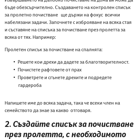
бъде обезсърчително. Създаването на контролен списък
за пролетно почистване ще държи на фокус всички
набелязани задачи. Започнете с изброяване на всяка стая
и съставяне на списъка за почистване през пролетта за
всяка от тях. Например:
Пролетен списък за почистване на спалнята:
Решете кои дрехи да дадете за благотворителност.
Почистете рафтовете от прах
Проветрете и сгънете дрехите и подредете
гардероба
Напишете име до всяка задача, така че всеки член на
семейството да знае за какво отговаря.
2. Създайте списък за почистване
през пролетта, с необходимото