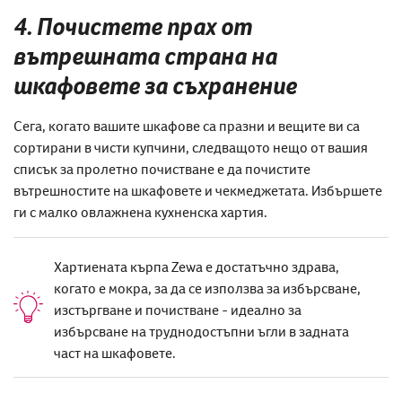
4. Почистете прах от
вътрешната страна на
шкафовете за съхранение
Сега, когато вашите шкафове са празни и вещите ви са
сортирани в чисти купчини, следващото нещо от вашия
списък за пролетно почистване е да почистите
вътрешностите на шкафовете и чекмеджетата. Избършете
ги с малко овлажнена кухненска хартия.
Хартиената кърпа Zewa е достатъчно здрава,
когато е мокра, за да се използва за избърсване,
изстъргване и почистване - идеално за
избърсване на труднодостъпни ъгли в задната
част на шкафовете.