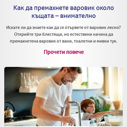
Как да премахнете варовик около
къщата – внимателно
Искате ли да знаете как да се отървете от варовик лесно?
Открийте три блестящи, но естествени начина да
премахнетена варовик от вани, тоалетни и мивки тук.
Прочети повече