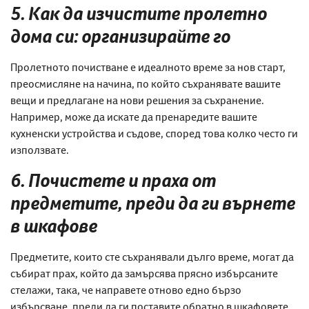
5. Как да изчистите пролетно
дома си: организирайте го
Пролетното почистване е идеалното време за нов старт,
преосмисляне на начина, по който съхранявате вашите
вещи и предлагане на нови решения за съхранение.
Например, може да искате да пренаредите вашите
кухненски устройства и съдове, според това колко често ги
използвате.
6. Почистете и прах
а от
предметите, преди да ги върнете
в шкафове
Предметите, които сте съхранявали дълго време, могат да
събират прах, който да замърсява прясно избърсаните
стелажи, така, че направете отново едно бързо
избърсване, преди да ги поставите обратно в шкафовете