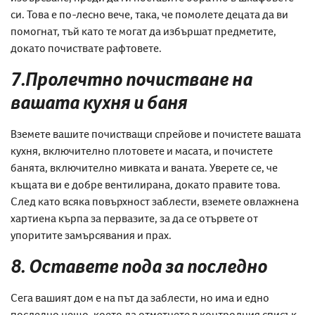
си. Това е по-лесно вече, така, че помолете децата да ви
помогнат, тъй като те могат да избършат предметите,
докато почиствате рафтовете.
7.Пролечтно почистване на
вашата кухня и баня
Вземете вашите почистващи спрейове и почистете вашата
кухня, включително плотовете и масата, и почистете
банята, включително мивката и ваната. Уверете се, че
къщата ви е добре вентилирана, докато правите това.
След като всяка повърхност заблести, вземете овлажнена
хартиена кърпа за первазите, за да се отървете от
упоритите замърсявания и прах.
8. О
ставете пода за послед
но
Сега вашият дом е на път да заблести, но има и едно
последно нещо, което да отметнете в контролния списък