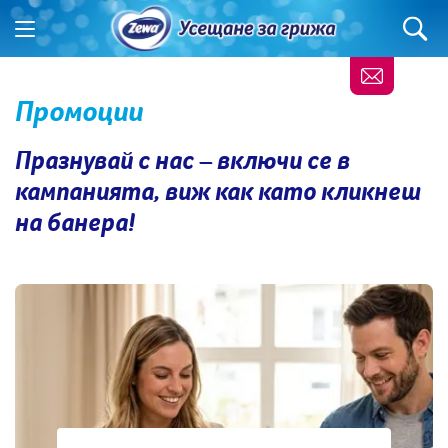
Промоции
Празнувай с нас – включи се в
кампанията
,
виж как като кликнеш
на банера!