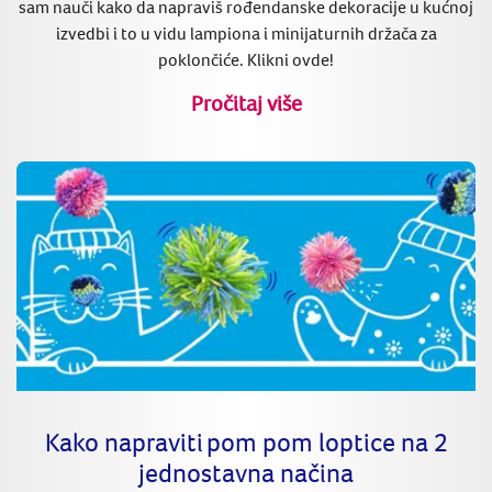
sam nauči kako da napraviš rođendanske dekoracije u kućnoj
izvedbi i to u vidu lampiona i minijaturnih držača za
poklončiće. Klikni ovde!
Pročitaj više
Kako napraviti pom pom loptice na 2
jednostavna načina