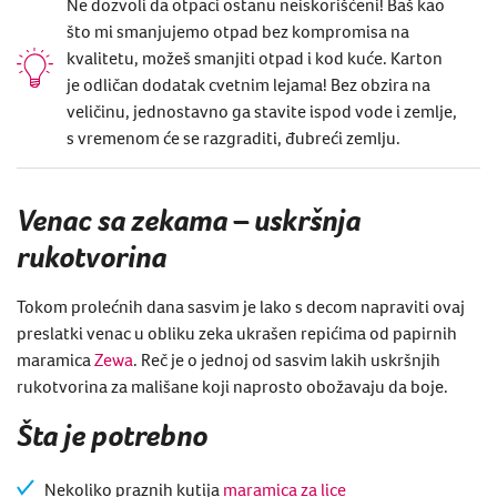
Ne dozvoli da otpaci ostanu neiskorišćeni! Baš kao
što mi smanjujemo otpad bez kompromisa na
kvalitetu, možeš smanjiti otpad i kod kuće. Karton
je odličan dodatak cvetnim lejama! Bez obzira na
veličinu, jednostavno ga stavite ispod vode i zemlje,
s vremenom će se razgraditi, đubreći zemlju.
Venac sa zekama – uskršnja
rukotvorina
Tokom prolećnih dana
sasvim je lako s decom napraviti ovaj
preslatki venac u obliku zeka ukrašen repićima od
papirnih
maramica
Zewa
. Reč je o jednoj od sasvim lakih uskršnjih
rukotvorina za
mališane
koji naprosto obožavaju da boje.
Šta je potrebno
Nekoliko praznih kutija
maramica za lice