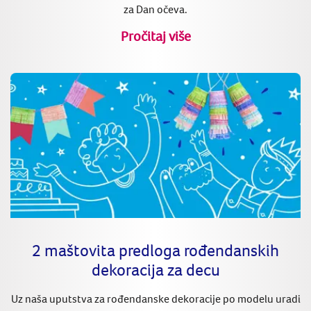
za Dan očeva.
Pročitaj više
2 maštovita predloga rođendanskih
dekoracija za decu
Uz naša uputstva za rođendanske dekoracije po modelu uradi