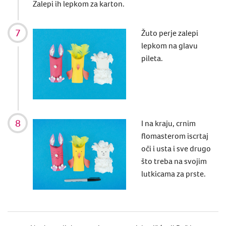
Zalepi ih lepkom za karton.
Žuto perje zalepi
lepkom na glavu
pileta.
I na kraju, crnim
flomasterom iscrtaj
oči i usta i sve drugo
što treba na svojim
lutkicama za prste.