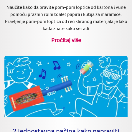
Naučite kako da pravite pom-pom loptice od kartona i vune
pomoću praznih rolni toalet papira i kutija za maramice.
Pravljenje pom-pom loptica od recikliranog materijala je lako
kada znate kako se radi
Pročitaj više
2 jednostavna načina kako napraviti