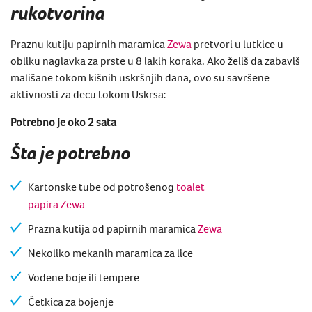
rukotvorina
Praznu kutiju
papirnih maramica
Zewa
pretvori u lutkice u
obliku naglavka za prste
u 8 lakih koraka.
Ako želiš da zabaviš
mališane tokom kišnih uskršnjih dana, ovo su savršene
aktivnosti za decu tokom Uskrsa:
Potrebno je oko 2 sata
Šta je potrebno
Kartonske tube od potrošenog
toalet
papira Zewa
Prazna kutija od papirnih maramica
Zewa
Nekoliko mekanih maramica za lice
Vodene boje ili tempere
Četkica za bojenje