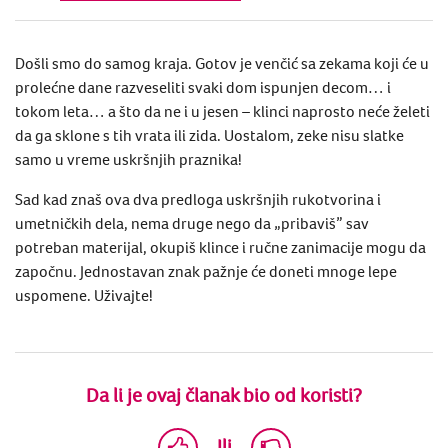
Došli smo do samog kraja. Gotov je venčić sa zekama koji će u
prolećne dane razveseliti svaki dom ispunjen decom… i
tokom leta… a što da ne i u jesen – klinci naprosto neće želeti
da ga sklone s tih vrata ili zida. Uostalom, zeke nisu slatke
samo u vreme uskršnjih praznika!
Sad kad znaš ova dva predloga uskršnjih rukotvorina i
umetničkih dela, nema druge nego da „pribaviš” sav
potreban materijal, okupiš klince i ručne zanimacije mogu da
započnu.
Jednostavan znak pažnje će doneti mnoge lepe
uspomene. Uživajte!
Da li je ovaj članak bio od koristi?
Ili