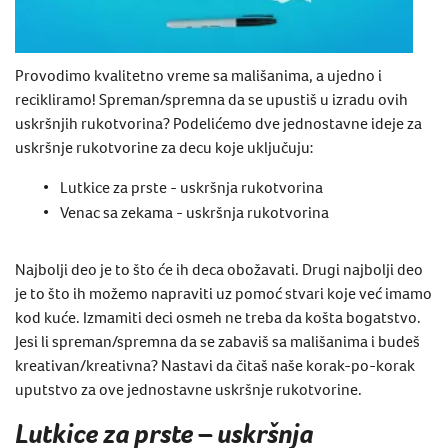
Provodimo kvalitetno vreme sa mališanima, a ujedno i
recikliramo!
Spreman
/spremna
da se upustiš u izradu ovih
uskršnjih rukotvorina?
Podelićemo dve jednostavne ideje za
uskršnje rukotvorine za decu koje uključuju:
Lutkice za prste - uskršnja rukotvorina
Venac sa zekama - uskršnja rukotvorina
Najbolji deo je to što će ih deca obožavati. Drugi najbolji deo
je to što ih možemo napraviti uz pomoć stvari koje već imamo
kod kuće. Izmamiti deci osmeh ne treba da košta bogatstvo.
Jesi li spreman/spremna da se zabaviš sa mališanima i budeš
kreativan/kreativna? Nastavi da čitaš naše
korak-po-korak
uputstvo za ove jednostavne uskršnje rukotvorine.
Lutkice za prste – uskršnja