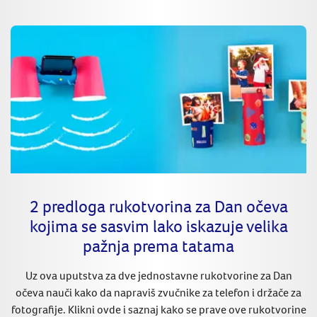
2 predloga rukotvorina za Dan očeva
kojima se sasvim lako iskazuje velika
pažnja prema tatama
Uz ova uputstva za dve jednostavne rukotvorine za Dan
očeva nauči kako da napraviš zvučnike za telefon i držače za
fotografije. Klikni ovde i saznaj kako se prave ove rukotvorine