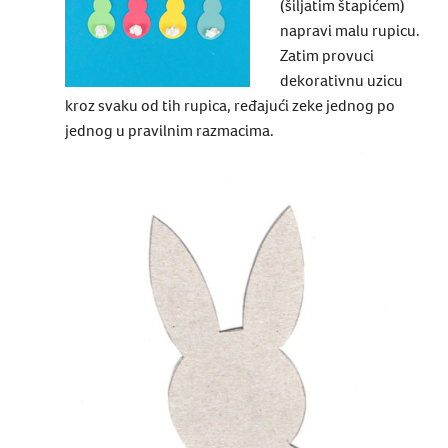
(šiljatim štapićem)
napravi malu rupicu.
Zatim provuci
dekorativnu uzicu
kroz svaku od tih rupica, ređajući zeke jednog po
jednog u pravilnim razmacima.