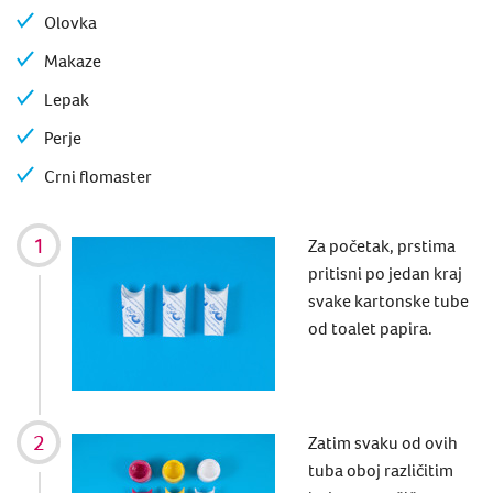
Olovka
Makaze
Lepak
Perje
Crni flomaster
Za početak, prstima
pritisni
po jedan kraj
svake kartonske tube
od toalet papira.
Zatim svaku od ovih
tuba oboj različitim