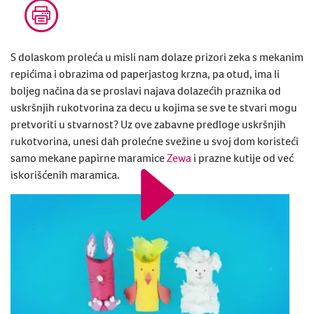
S dolaskom proleća u misli nam dolaze prizori zeka s mekanim
repićima i obrazima od paperjastog krzna, pa otud, ima li
boljeg načina da se proslavi najava dolazećih praznika od
uskršnjih rukotvorina za decu u kojima se sve te stvari mogu
pretvoriti u stvarnost? Uz ove zabavne predloge uskršnjih
rukotvorina, unesi dah prolećne svežine u svoj dom koristeći
samo mekane papirne maramice
Zewa
i prazne kutije od već
iskorišćenih maramica.