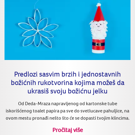
Predlozi sasvim brzih i jednostavnih
božićnih rukotvorina kojima možeš da
ukrasiš svoju božićnu jelku
Od Deda-Mraza napravljenog od kartonske tube
iskorišćenog toalet papira pa sve do svetlucave pahuljice, na
ovom mestu pronađi nešto što će se dopasti tvojim klincima.
Pročitaj više