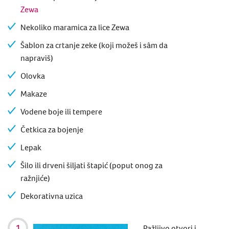
Zewa
Nekoliko maramica za lice Zewa
Šablon za crtanje zeke (koji možeš i sâm da
napraviš)
Olovka
Makaze
Vodene boje ili tempere
Četkica za bojenje
Lepak
Šilo ili drveni šiljati štapić (poput onog za
ražnjiće)
Dekorativna uzica
Pažljivo otvori i