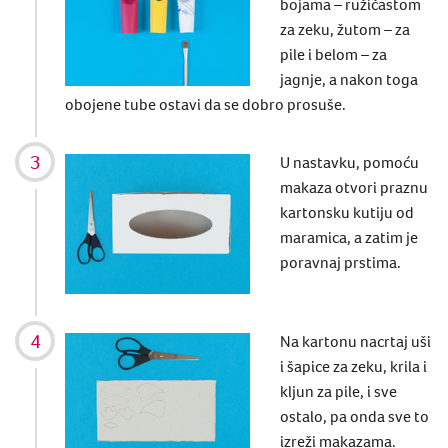
bojama – ružičastom
za zeku, žutom – za
pile i belom – za
jagnje, a nakon toga
obojene tube ostavi da se dobro prosuše.
U nastavku, pomoću
makaza
otvori
praznu
kartonsku kutiju od
maramica, a zatim je
poravnaj prstima.
Na kartonu nacrtaj uši
i šapice za zeku, krila i
kljun za pile, i sve
ostalo, pa onda sve to
izreži makazama.