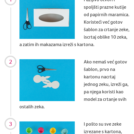
spoljšti prazne kutije
od papirnih maramica.
Koristeći već gotov
šablon za crtanje zeke,
iscrtaj oblike 10 zeka,
a zatim ih makazama izreži s kartona.
Ako nemaš već gotov
šablon, prvo na
kartonu nacrtaj
jednog zeku, izreži ga,
pa njega koristi kao
model za crtanje svih
ostalih zeka.
I pošto su sve zeke
izrezane s kartona,