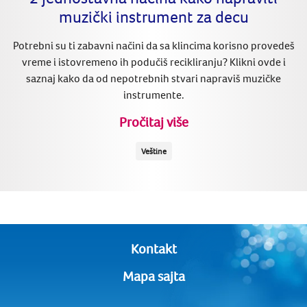
muzički instrument za decu
Potrebni su ti zabavni načini da sa klincima korisno provedeš
vreme i istovremeno ih podučiš recikliranju? Klikni ovde i
saznaj kako da od nepotrebnih stvari napraviš muzičke
instrumente.
Pročitaj više
Veštine
Kontakt
Mapa sajta