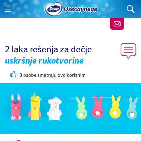
2 laka rešenja za dečje
uskršnje rukotvorine
3 osobe smatraju ovo korisnim