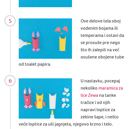
Ove delove tela oboj
vodenim bojama ili
temperama i ostavi da
se prosuše pre nego
što ih zalepiš na već
osušene obojene tube
od toalet papira.
U nastavku, pocepaj
nekoliko
maramica za
lice Zewa
na tanke
tračice i od njih
napravi loptice za
zekine šape, i nešto
veće loptice za uši jagnjeta, njegovo krzno i telo.