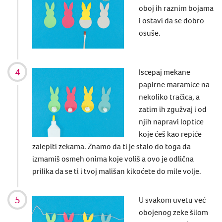
oboj ih raznim bojama
i ostavi da se dobro
osuše.
Iscepaj mekane
papirne maramice na
nekoliko tračica, a
zatim ih zgužvaj i od
njih napravi loptice
koje ćeš kao repiće
zalepiti
zekama
.
Znamo da ti je stalo do toga da
izmamiš osmeh onima koje voliš a ovo je odlična
prilika da se ti i tvoj mališan kikoćete do mile volje.
U svakom uvetu već
obojenog zeke šilom