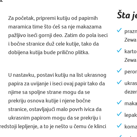
Šta 
Za početak, pripremi kutiju od papirnih
maramica time što ćeš sa nje makazama
prazn
pažljivo iseći gornji deo. Zatim do pola iseci
Zewa
i bočne stranice duž cele kutije, tako da
karto
dobijena kutija bude prilično plitka.
Zewa
peror
U nastavku, postavi kutiju na list ukrasnog
ukras
papira za uvijanje i iseci ovaj papir tako da
deze
njime sa spoljne strane mogu da se
prekriju osnova kutije i njene bočne
maka
stranice, ostavljajući malo povrh ivica da
lepak
ukrasnim papirom mogu da se prekriju i
edstoji lepljenje, a to je nešto u čemu će klinci
koma