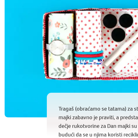
Tragaš (obraćamo se tatama) za s
majki zabavno je praviti, a predst
dečje rukotvorine za Dan majki su i
budući da se u njima koristi reci