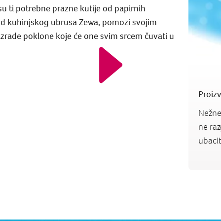
su ti potrebne prazne kutije od papirnih
od kuhinjskog ubrusa Zewa, pomozi svojim
zrade poklone koje će one svim srcem čuvati u
Proiz
Nežne 
ne raz
ubacite