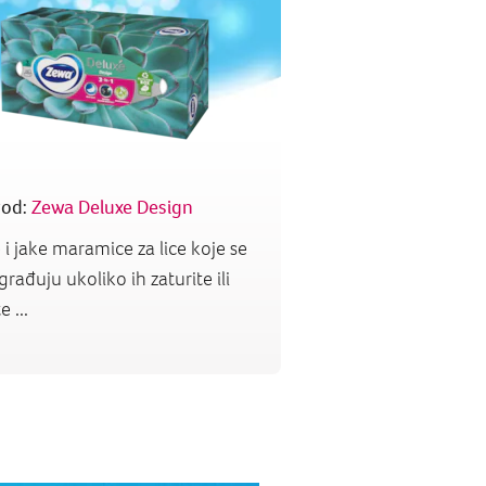
vod:
Zewa Deluxe Design
i jake maramice za lice koje se
građuju ukoliko ih zaturite ili
 ...