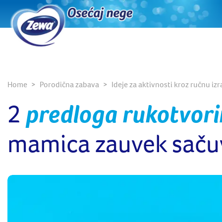
Home
Porodična zabava
Ideje za aktivnosti kroz ručnu iz
2
predloga rukotvori
mamica zauvek saču