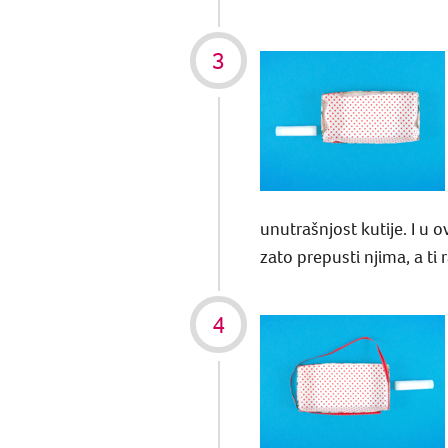
unutrašnjost kutije. I u o
zato prepusti njima, a ti 