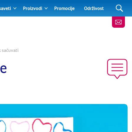
saveti
Proizvodi
Promocije
Održivost
 sačuvati
će