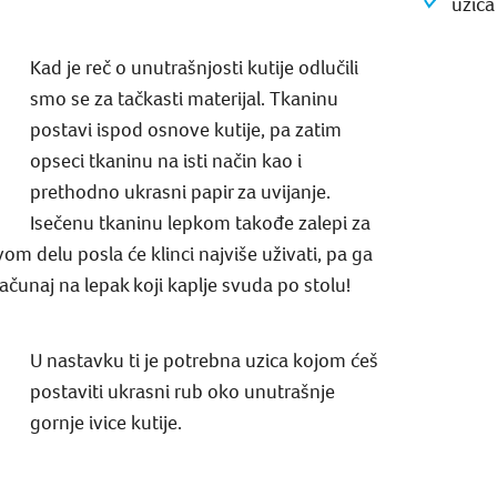
uzica
Kad je reč o unutrašnjosti kutije odlučili
smo se za tačkasti materijal. Tkaninu
postavi ispod osnove kutije, pa zatim
opseci tkaninu na isti način kao i
prethodno ukrasni papir za uvijanje.
Isečenu tkaninu lepkom takođe zalepi za
vom delu posla će klinci najviše uživati, pa ga
računaj na lepak koji kaplje svuda po stolu!
U nastavku ti je potrebna uzica kojom ćeš
postaviti ukrasni rub oko unutrašnje
gornje ivice kutije.