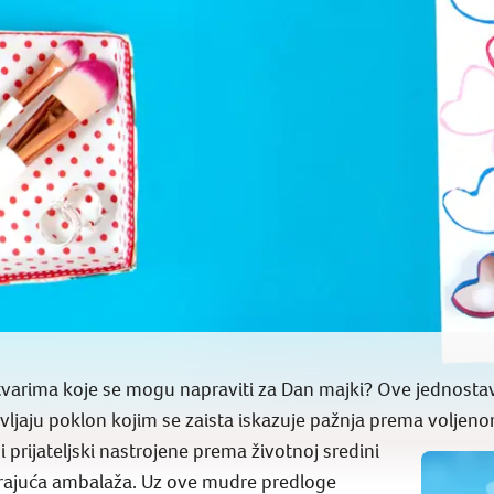
tvarima koje se mogu napraviti za Dan majki? Ove jednosta
avljaju poklon kojim se zaista iskazuje pažnja prema voljen
 prijateljski nastrojene prema životnoj sredini
klirajuća ambalaža. Uz ove mudre predloge