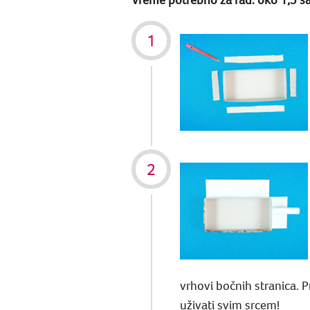
vrhovi bočnih stranica. Pr
uživati svim srcem!