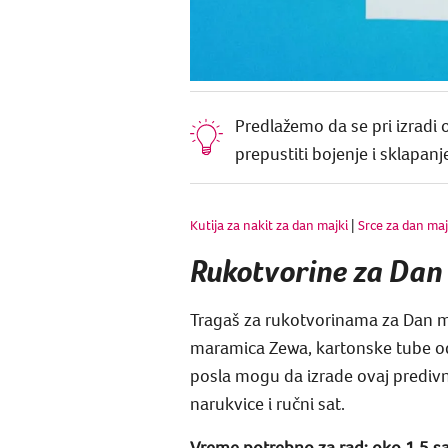
Predlažemo da se pri izradi
prepustiti bojenje i sklapanj
Kutija za nakit za dan majki
|
Srce za dan maj
Rukotvorine za Dan 
Tragaš za rukotvorinama za Dan ma
maramica Zewa, kartonske tube od k
posla mogu da izrade ovaj predivn
narukvice i ručni sat.
Vreme potrebno za rad: oko 1,5 sa