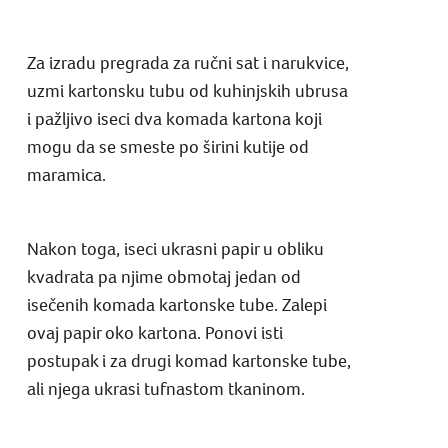
Za izradu pregrada za ručni sat i narukvice,
uzmi kartonsku tubu od kuhinjskih ubrusa
i pažljivo iseci dva komada kartona koji
mogu da se smeste po širini kutije od
maramica.
Nakon toga, iseci ukrasni papir u obliku
kvadrata pa njime obmotaj jedan od
isečenih komada kartonske tube. Zalepi
ovaj papir oko kartona. Ponovi isti
postupak i za drugi komad kartonske tube,
ali njega ukrasi tufnastom tkaninom.