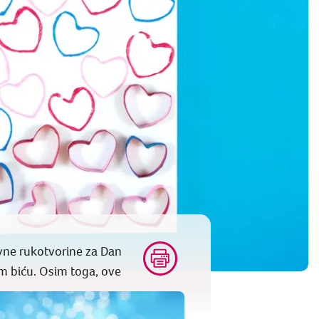
vne rukotvorine za Dan
om biću. Osim toga, ove