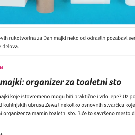
 ovih rukotvorina za Dan majki neko od odraslih pozabavi 
e delova.
ki
majki: organizer za toaletni sto
jki koje istovremeno mogu biti praktične i vrlo lepe? Uz p
uhinjskih ubrusa Zewa i nekoliko osnovnih stvarčica koje ve
i organizer za mamin toaletni sto. Biće to savršeno mesto 
t