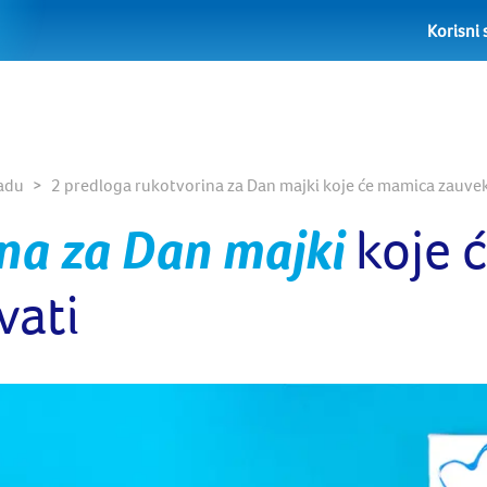
Korisni 
radu
2 predloga rukotvorina za Dan majki koje će mamica zauvek
na za Dan majki
koje 
vati