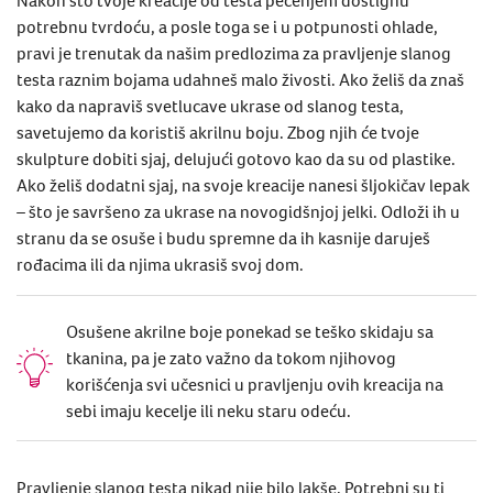
potrebnu tvrdoću, a posle toga se i u potpunosti ohlade,
pravi je trenutak da našim predlozima za pravljenje slanog
testa raznim bojama udahneš malo živosti. Ako želiš da znaš
kako da napraviš svetlucave ukrase od slanog testa,
savetujemo da koristiš akrilnu boju. Zbog njih će tvoje
skulpture dobiti sjaj, delujući gotovo kao da su od plastike.
Ako želiš dodatni sjaj, na svoje kreacije nanesi šljokičav lepak
– što je savršeno za ukrase na novogidšnjoj jelki. Odloži ih u
stranu da se osuše i budu spremne da ih kasnije daruješ
rođacima ili da njima ukrasiš svoj dom.
Osušene akrilne boje ponekad se teško skidaju sa
tkanina, pa je zato važno da tokom njihovog
korišćenja svi učesnici u pravljenju ovih kreacija na
sebi imaju kecelje ili neku staru odeću.
Pravljenje slanog testa nikad nije bilo lakše. Potrebni su ti