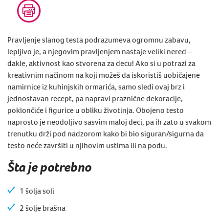
Pravljenje slanog testa podrazumeva ogromnu zabavu,
lepljivo je, a njegovim pravljenjem nastaje veliki nered –
dakle, aktivnost kao stvorena za decu! Ako si u potrazi za
kreativnim načinom na koji možeš da iskoristiš uobičajene
namirnice iz kuhinjskih ormarića, samo sledi ovaj brz i
jednostavan recept, pa napravi praznične dekoracije,
poklončiće i figurice u obliku životinja. Obojeno testo
naprosto je neodoljivo sasvim maloj deci, pa ih zato u svakom
trenutku drži pod nadzorom kako bi bio siguran/sigurna da
testo neće završiti u njihovim ustima ili na podu.
Šta je potrebno
1 šolja soli
2 šolje brašna