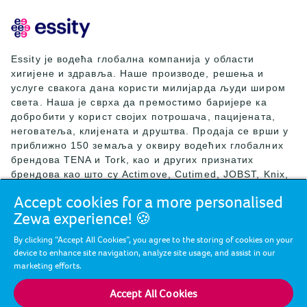
Essity је водећа глобална компанија у области
хигијене и здравља. Наше производе, решења и
услуге свакога дана користи милијарда људи широм
света. Наша је сврха да премостимо баријере ка
добробити у корист својих потрошача, пацијената,
неговатеља, клијената и друштва. Продаја се врши у
приближно 150 земаља у оквиру водећих глобалних
брендова TENA и Tork, као и других признатих
брендова као што су Actimove, Cutimed, JOBST, Knix,
Leukoplast, Libero, Libresse, Lotus, Modibodi,
Accept cookies for a more personalised
Nosotras, Saba, Tempo, TOM Organic и Zewa. Током
Zewa experience! 🍪
2024. године, компанија Essity је остварила нето
продају од приближно 146 милијарди SEK (13
By clicking “Accept All Cookies”, you agree to the storing of cookies on your
милијарди EUR), а запошљавала је 36.000 људи.
device to enhance site navigation, analyze site usage, and assist in our
Седиште компаније Essity се налази у Стокхолму, у
marketing efforts.
Шведској, а компанија је листирана на берзи Nasdaq
Stockholm. Више информација потражите на веб сајту
Accept All Cookies
essity.com.