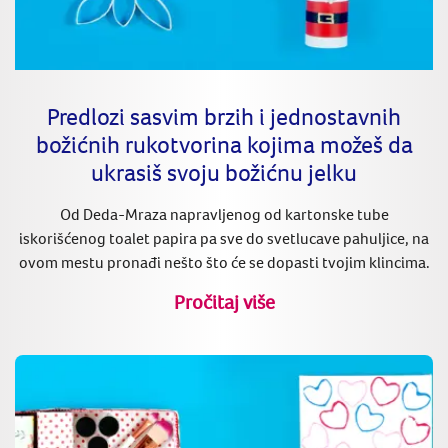
Predlozi sasvim brzih i jednostavnih
božićnih rukotvorina kojima možeš da
ukrasiš svoju božićnu jelku
Od Deda-Mraza napravljenog od kartonske tube
iskorišćenog toalet papira pa sve do svetlucave pahuljice, na
ovom mestu pronađi nešto što će se dopasti tvojim klincima.
Pročitaj više