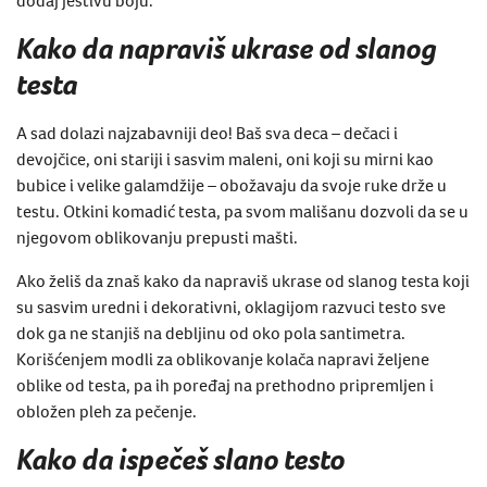
Kako da napraviš ukrase od slanog
testa
A sad dolazi najzabavniji deo! Baš sva deca – dečaci i
devojčice, oni stariji i sasvim maleni, oni koji su mirni kao
bubice i velike galamdžije – obožavaju da svoje ruke drže u
testu. Otkini komadić testa, pa svom mališanu dozvoli da se u
njegovom oblikovanju prepusti mašti.
Ako želiš da znaš kako da napraviš ukrase od slanog testa koji
su sasvim uredni i dekorativni, oklagijom razvuci testo sve
dok ga ne stanjiš na debljinu od oko pola santimetra.
Korišćenjem modli za oblikovanje kolača napravi željene
oblike od testa, pa ih poređaj na prethodno pripremljen i
obložen pleh za pečenje.
Kako da ispečeš slano testo