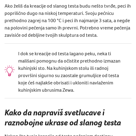
Ako želiš da kreacije od slanog testa budu nešto tvrđe, peci ih
poprilično dugo na niskoj temperaturi. Svoju pećnicu
prethodno zagrej na 100 °C i peci ih najmanje 3 sata, a negde
na polovini pečenja samo ih prevrni. Potrebno vreme pečenja
zavisiće od debljine tvojih skulptura od testa.
I dok se kreacije od testa lagano peku, neka ti
mališani pomognu da očistite prethodno izmazan
kuhinjski sto. Na kuhinjskom stolu ili radnoj
provršini sigurno su zaostale grumuljice od testa
koje ćeš najlakše obrisati i ukloniti navlaženim
kuhinjskim ubrusima Zewa.
Kako da napraviš svetlucave i
raznobojne ukrase od slanog testa
Nakon što tvoje kreacije od testa pečenjem dostignu