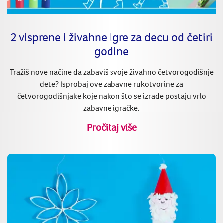
2 visprene i živahne igre za decu od četiri
godine
Tražiš nove načine da zabaviš svoje živahno četvorogodišnje
dete? Isprobaj ove zabavne rukotvorine za
četvorogodišnjake koje nakon što se izrade postaju vrlo
zabavne igračke.
Pročitaj više