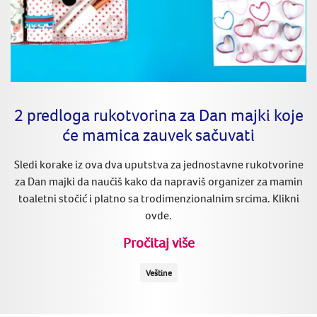
2 predloga rukotvorina za Dan majki koje
će mamica zauvek sačuvati
Sledi korake iz ova dva uputstva za jednostavne rukotvorine
za Dan majki da naučiš kako da napraviš organizer za mamin
toaletni stočić i platno sa trodimenzionalnim srcima. Klikni
ovde.
Pročitaj više
Veštine