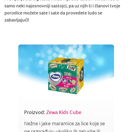
samo neki najosnovniji sastojci, pa uz njih ti i članovi tvoje
porodice možete sate i sate da provedete ludo se
zabavljajući!
Proizvod:
Zewa Kids Cube
Nežne i jake maramice za lice koje se
ne razgrađuju ukoliko ih zaturite ili