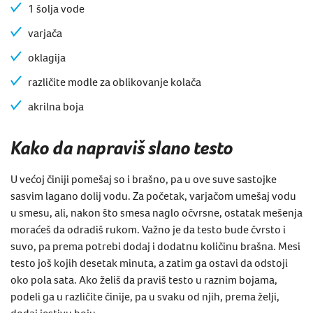
1 šolja vode
varjača
oklagija
različite modle za oblikovanje kolača
akrilna boja
Kako da napraviš slano testo
U većoj činiji pomešaj so i brašno, pa u ove suve sastojke
sasvim lagano dolij vodu. Za početak, varjačom umešaj vodu
u smesu, ali, nakon što smesa naglo očvrsne, ostatak mešenja
moraćeš da odradiš rukom. Važno je da testo bude čvrsto i
suvo, pa prema potrebi dodaj i dodatnu količinu brašna. Mesi
testo još kojih desetak minuta, a zatim ga ostavi da odstoji
oko pola sata. Ako želiš da praviš testo u raznim bojama,
podeli ga u različite činije, pa u svaku od njih, prema želji,
dodaj jestivu boju.