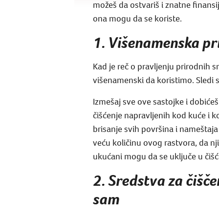
možeš da ostvariš i znatne finans
ona mogu da se koriste.
1. Višenamenska pri
Kad je reč o pravljenju prirodnih
višenamenski da koristimo. Sledi s
Izmešaj sve ove sastojke i dobićeš
čišćenje napravljenih kod kuće i k
brisanje svih površina i nameštaja
veću količinu ovog rastvora, da n
ukućani mogu da se uključe u čiš
2. Sredstva za čišč
sam