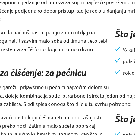
 sapunicu jedan je od poteza za kojim najčešće posežemo, me
išćenje podjednako dobar pristup kad je reč o uklanjanju mrl
:
Šta 
 da načiniš pastu, pa nju zatim utrljaj na
a nalij i sasvim malo soka od limuna i eto tebi
astvora za čišćenje, koji pri tome i divno
½ kaf
pola 
 za čišćenje: za pećnicu
sok o
je gareži i prljavštine u pećnici najvećim delom su
, dok je kombinacija sode-bikarbone i sirćeta jedan od najb
a zablista. Sledi spisak onoga što ti je u tu svrhu potrebno:
Šta 
aveći pastu koju ćeš naneti po unutrašnjosti
e preko noći. Zatim s malo sirćeta poprskaj
sokoupijajućim kuhinjskim ubrusom, kao što je
pola 