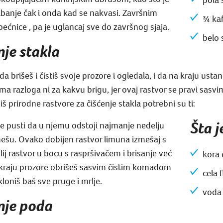
ribanje čak i onda kad se nakvasi. Završnim
¾ kaf
ećnice , pa je uglancaj sve do završnog sjaja.
belo 
nje stakla
da brišeš i čistiš svoje prozore i ogledala, i da na kraju ust
ma razloga ni za kakvu brigu, jer ovaj rastvor se pravi sasvi
š prirodne rastvore za čišćenje stakla potrebni su ti:
Šta 
je pusti da u njemu odstoji najmanje nedelju
ešu. Ovako dobijen rastvor limuna izmešaj s
 rastvor u bocu s raspršivačem i brisanje već
kora 
 kraju prozore obrišeš sasvim čistim komadom
cela f
loniš baš sve pruge i mrlje.
voda
enje poda