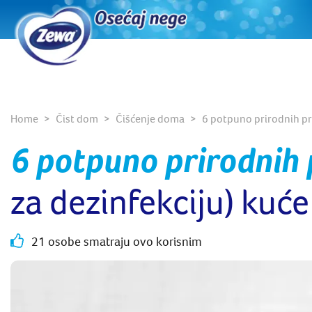
Home
Čist dom
Čišćenje doma
6 potpuno prirodnih pro
6 potpuno prirodnih 
za dezinfekciju) kuće
21 osobe smatraju ovo korisnim