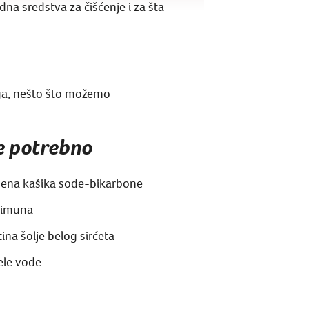
na sredstva za čišćenje i za šta
ega, nešto što možemo
je potrebno
ena kašika sode-bikarbone
limuna
tina šolje belog sirćeta
rele vode