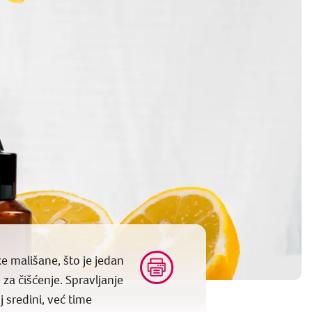
ke mališane, što je jedan
za čišćenje. Spravljanje
 sredini, već time