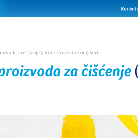
Korisni 
izvoda za čišćenje (ali ne i za dezinfekciju) kuće
proizvoda za čišćenje
(