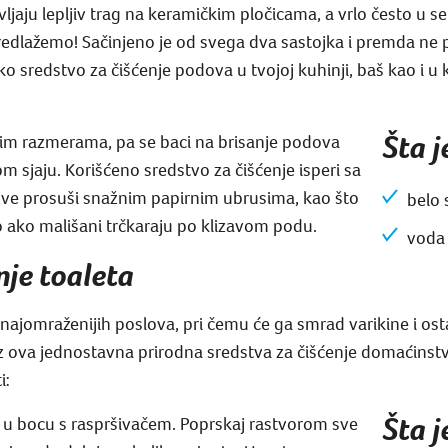
vljaju lepljiv trag na keramičkim pločicama, a vrlo često u s
predlažemo! Sačinjeno je od svega dva sastojka i premda ne 
sredstvo za čišćenje podova u tvojoj kuhinji, baš kao i u kup
Šta 
kim razmerama, pa se baci na brisanje podova
 sjaju. Korišćeno sredstvo za čišćenje isperi sa
ve prosuši snažnim papirnim ubrusima, kao što
belo 
 ako mališani trčkaraju po klizavom podu.
voda
nje toaleta
najomraženijih poslova, pri čemu će ga smrad varikine i ostal
uz ova jednostavna prirodna sredstva za čišćenje domaćinstv
i:
Šta 
ij u bocu s raspršivačem. Poprskaj rastvorom sve