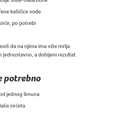
ene kašičice vode
sirće, po potrebi
anoviš da na njima ima više mrlja
m jednostavno, a dobijeni rezultat
je potrebno
od jednog limuna
laša sirćeta