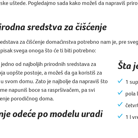
ijske uštede. Pogledajmo sada kako možeš da napraviš prirod
rodna sredstva za čišćenje
 sredstava za čišćenje domaćinstva potrebno nam je, pre sv
pisak svega onoga što će ti biti potrebno:
Šta 
 jedno od najboljih prirodnih sredstava za
oja uopšte postoje, a možeš da ga koristiš za
 u svom domu. Zato je najbolje da napraviš što
1 sup
jime napuniš boce sa raspršivačem, pa svi
pola 
ćenje porodičnog doma.
četvr
enje odeće po modelu uradi
1 l v