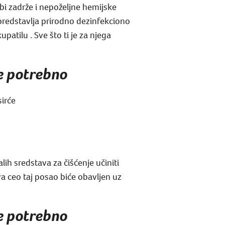
ebi zadrže i nepoželjne hemijske
predstavlja prirodno dezinfekciono
atilu . Sve što ti je za njega
je potrebno
sirće
ih sredstava za čišćenje učiniti
a ceo taj posao biće obavljen uz
je potrebno