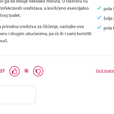
avi ga da deluje nekoliko minuta. U rastvoru su
infekcionih sredstava, a korišćeno esencijalno
pola 
voj toalet.
šolja
prirodna sredstva za čišćenje, sastojke ove
pola 
ru i drugim ukućanima, pa će ih i sami koristiti
kući.
ti?
Ili
Da li imat