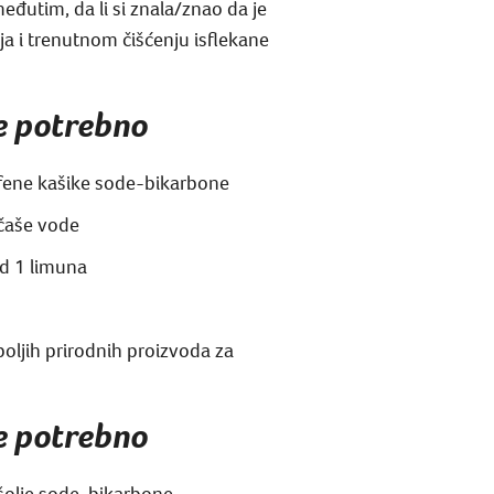
đutim, da li si znala/znao da je
ja i trenutnom čišćenju isflekane
je potrebno
ene kašike sode-bikarbone
čaše vode
d 1 limuna
oljih prirodnih proizvoda za
je potrebno
šolje sode-bikarbone