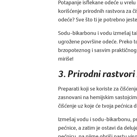
Potapanje isflekane odeće u vrelu
korišćenje prirodnih rastvora za č
odeće? Sve što ti je potrebno jeste
Sodu-bikarbonu i vodu izmešaj tako
ugrožene površine odeće. Preko tog
brzopoteznog i sasvim praktičnog r
miriše!
3. Prirodni rastvori
Preparati koji se koriste za čišćen
zasnovani na hemijskim sastojcima
čišćenje uz koje će tvoja pećnica d
Izmešaj vodu i sodu-bikarbonu, pr
pećnice, a zatim je ostavi da deluj
pećnicu, pa njime obriši pastu vi