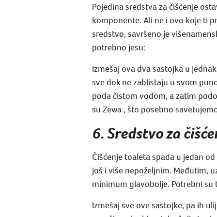
Pojedina sredstva za čišćenje osta
komponente. Ali ne i ovo koje ti 
sredstvo, savršeno je višenamensko 
potrebno jesu:
Izmešaj ova dva sastojka u jedna
sve dok ne zablistaju u svom punom
poda čistom vodom, a zatim podo
su Zewa , što posebno savetujemo
6. Sredstvo za čišće
Čišćenje toaleta spada u jedan od 
još i više nepoželjnim. Međutim, 
minimum glavobolje. Potrebni su t
Izmešaj sve ove sastojke, pa ih ul