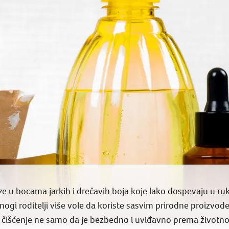
aze u bocama jarkih i drečavih boja koje lako dospevaju u ru
gi roditelji više vole da koriste sasvim prirodne proizvode 
 čišćenje ne samo da je bezbedno i uviđavno prema životnoj