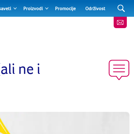
saveti
Proizvodi
Promocije
Održivost
ali ne i