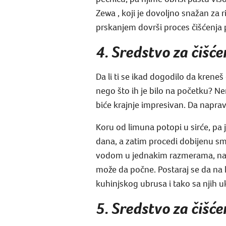
Zewa , koji je dovoljno snažan za 
prskanjem dovrši proces čišćenja p
4. Sredstvo za čišće
Da li ti se ikad dogodilo da kreneš 
nego što ih je bilo na početku? Ne
biće krajnje impresivan. Da napravi
Koru od limuna potopi u sirće, pa 
dana, a zatim procedi dobijenu sm
vodom u jednakim razmerama, nalij
može da počne. Postaraj se da na
kuhinjskog ubrusa i tako sa njih uk
5. Sredstvo za čišć