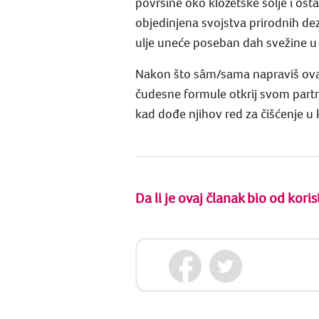
površine oko klozetske šolje i ost
objedinjena svojstva prirodnih dez
ulje uneće poseban dah svežine u t
Nakon što sâm/sama napraviš ova 
čudesne formule otkrij svom partne
kad dođe njihov red za čišćenje u 
Da li je ovaj članak bio od koris