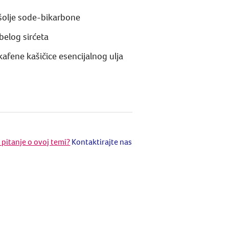
šolje sode-bikarbone
 belog sirćeta
kafene kašičice esencijalnog ulja
e pitanje o ovoj temi?
Kontaktirajte nas