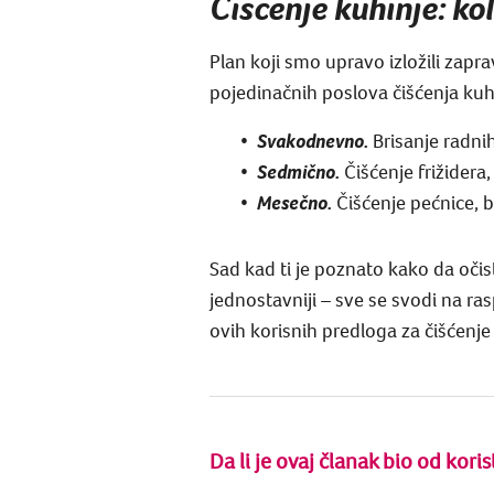
Čišćenje kuhinje: ko
Plan koji smo upravo izložili zapr
pojedinačnih poslova čišćenja kuh
Svakodnevno.
Brisanje radnih
Sedmično.
Čišćenje frižidera
Mesečno.
Čišćenje pećnice, br
Sad kad ti je poznato kako da očis
jednostavniji – sve se svodi na r
ovih korisnih predloga za čišćenje 
Da li je ovaj članak bio od koris