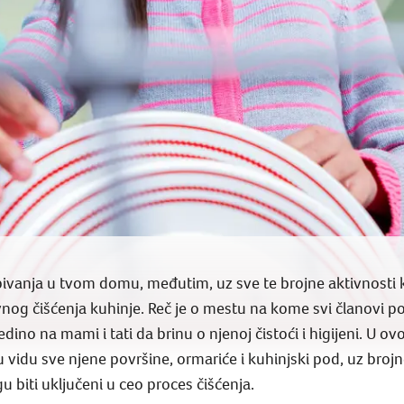
zbivanja u tvom domu, međutim, uz sve te brojne aktivnosti k
og čišćenja kuhinje. Reč je o mestu na kome svi članovi p
dino na mami i tati da brinu o njenoj čistoći i higijeni. U
 u vidu sve njene površine, ormariće i kuhinjski pod, uz broj
u biti uključeni u ceo proces čišćenja.