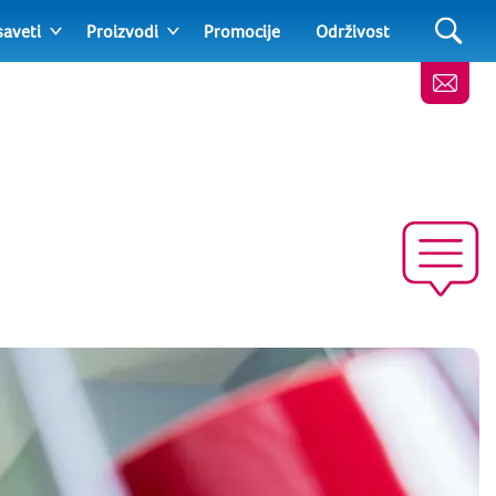
saveti
Proizvodi
Promocije
Održivost