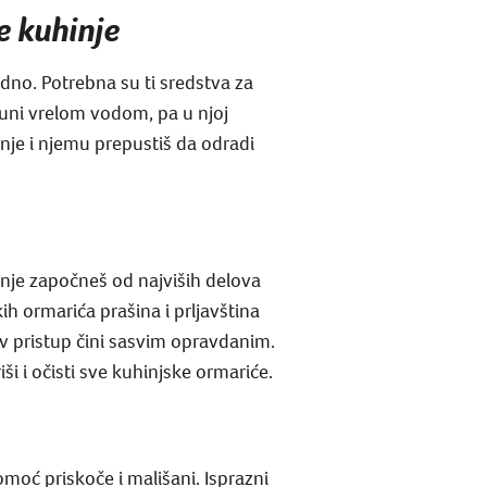
e kuhinje
odno. Potrebna su ti sredstva za
apuni vrelom vodom, pa u njoj
enje i njemu prepustiš da odradi
inje započneš od najviših delova
h ormarića prašina i prljavština
av pristup čini sasvim opravdanim.
i i očisti sve kuhinjske ormariće.
moć priskoče i mališani. Isprazni