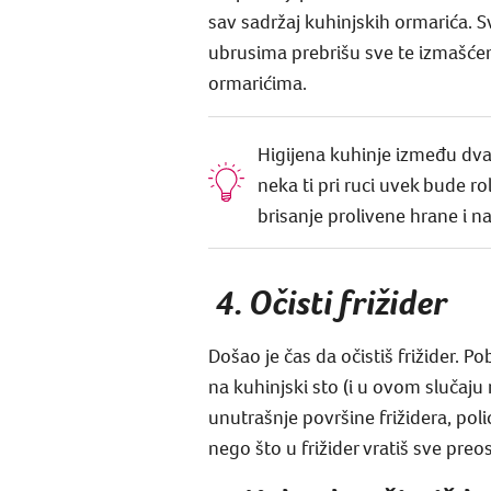
sav sadržaj kuhinjskih ormarića. S
ubrusima prebrišu sve te izmašćene
ormarićima.
Higijena kuhinje između dva
neka ti pri ruci uvek bude r
brisanje prolivene hrane i na
4. Očisti frižider
Došao je čas da očistiš frižider. Po
na kuhinjski sto (i u ovom slučaj
unutrašnje površine frižidera, poli
nego što u frižider vratiš sve preo