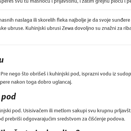
a spereš svu tu masnoću i prljavštinu, i zatim grejnu ploču i
snih naslaga ili skorelih fleka najbolje je da svoje sunđer
injske ubruse. Kuhinjski ubrusi Zewa dovoljno su znažni za ri
u
Pre nego što obrišeš i kuhinjski pod, isprazni vodu iz sudo
dopere nakon toga dobro uglancaj.
i pod
hinjski pod. Usisivačem ili metlom sakupi svu krupnu prljavš
od prebriši odgovarajućim sredstvom za čišćenje podova.