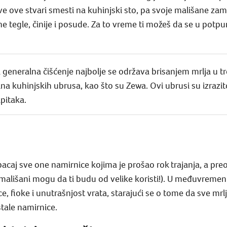
ve ove stvari smesti na kuhinjski sto, pa svoje mališane za
 tegle, činije i posude. Za to vreme ti možeš da se u potpun
 generalna čišćenje najbolje se održava brisanjem mrlja u t
olna kuhinjskih ubrusa, kao što su Zewa. Ovi ubrusi su izrazi
pitaka.
bacaj sve one namirnice kojima je prošao rok trajanja, a preos
u mališani mogu da ti budu od velike koristi!). U međuvreme
ce, fioke i unutrašnjost vrata, starajući se o tome da sve mr
stale namirnice.