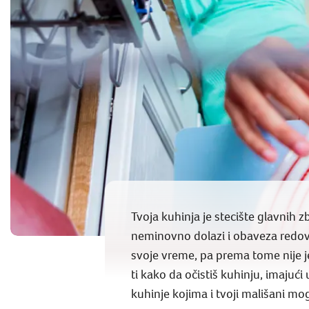
Tvoja kuhinja je stecište glavnih 
neminovno dolazi i obaveza redovn
svoje vreme, pa prema tome nije je
ti kako da očistiš kuhinju, imajući
kuhinje kojima i tvoji mališani mog