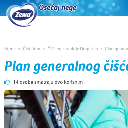
Home
Čist dom
Čišćenje kuhinje i kupatila
Plan genera
Plan generalnog čišć
14 osobe smatraju ovo korisnim