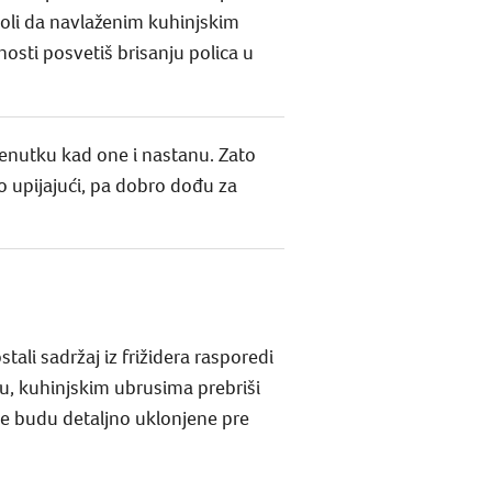
moli da navlaženim kuhinjskim
osti posvetiš brisanju polica u
renutku kad one i nastanu. Zato
to upijajući, pa dobro dođu za
tali sadržaj iz frižidera rasporedi
nu, kuhinjskim ubrusima prebriši
lje budu detaljno uklonjene pre