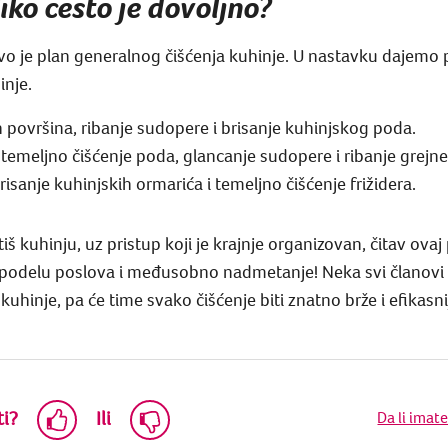
liko često je dovoljno?
avo je plan generalnog čišćenja kuhinje. U nastavku dajemo 
inje.
 površina, ribanje sudopere i brisanje kuhinjskog poda.
, temeljno čišćenje poda, glancanje sudopere i ribanje grejne
isanje kuhinjskih ormarića i temeljno čišćenje frižidera.
tiš kuhinju, uz pristup koji je krajnje organizovan, čitav ov
aspodelu poslova i međusobno nadmetanje! Neka svi članovi 
kuhinje, pa će time svako čišćenje biti znatno brže i efikasni
ti?
Ili
Da li imat