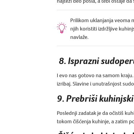
najteži deo posla, a tebi ostaje d
Prilikom uklanjanja veoma ma
njih koristiti izdržljive kuh
navlaže.
8. Isprazni sudoper
I evo nas gotovo na samom kraju. 
izribaj. Slavine i unutrašnjost su
9. Prebriši kuhinjsk
Poslednji zadatak je da očistiš ku
tokom čišćenja kuhinje, a zatim p