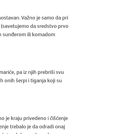
nostavan. Važno je samo da pri
ji (savetujemo da sredstvo prvo
im sunđerom ili komadom
ariće, pa iz njih prebriši svu
onih šerpi i tiganja koji su
no je kraju privedeno i čišćenje
ćenje trebalo je da odradi onaj