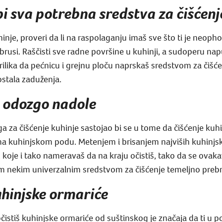
pi sva potrebna sredstva za čišćenj
hinje, proveri da li na raspolaganju imaš sve što ti je neoph
i ubrusi. Raščisti sve radne površine u kuhinji, a sudoperu n
prilika da pećnicu i grejnu ploču naprskaš sredstvom za čišć
ostala zaduženja.
u odozgo nadole
ga za čišćenje kuhinje sastojao bi se u tome da čišćenje kuh
ma kuhinjskom podu. Metenjem i brisanjem najviših kuhinjski
 koje i tako nameravaš da na kraju očistiš, tako da se ovak
tim nekim univerzalnim sredstvom za čišćenje temeljno prebriš
uhinjske ormariće
istiš kuhinjske ormariće od suštinskog je značaja da ti u po