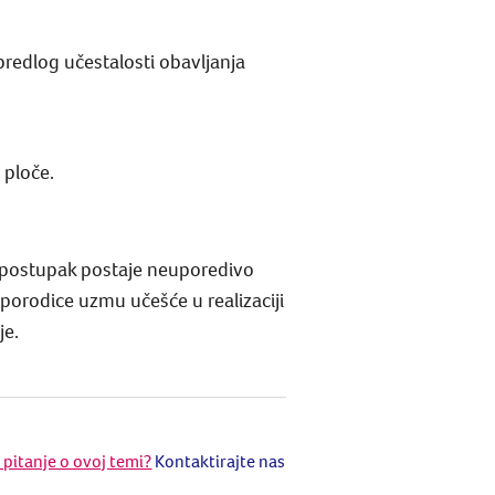
predlog učestalosti obavljanja
 ploče.
aj postupak postaje neuporedivo
porodice uzmu učešće u realizaciji
je.
e pitanje o ovoj temi?
Kontaktirajte nas