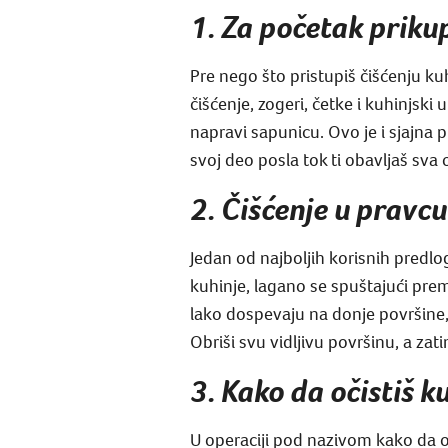
1. Za početak priku
Pre nego što pristupiš čišćenju ku
čišćenje, zogeri, četke i kuhinjsk
napravi sapunicu. Ovo je i sjajna 
svoj deo posla tok ti obavljaš sva 
2. Čišćenje u pravc
Jedan od najboljih korisnih predlo
kuhinje, lagano se spuštajući pre
lako dospevaju na donje površine,
Obriši svu vidljivu površinu, a za
3. Kako da očistiš k
U operaciji pod nazivom kako da oč