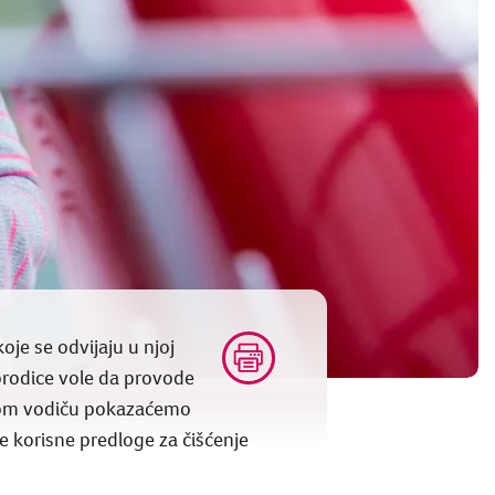
oje se odvijaju u njoj
orodice vole da provode
 ovom vodiču pokazaćemo
ne korisne predloge za čišćenje