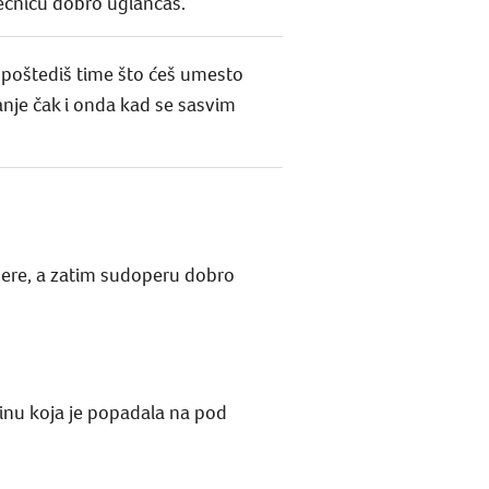
 pećnicu dobro uglancaš.
e poštediš time što ćeš umesto
banje čak i onda kad se sasvim
pere, a zatim sudoperu dobro
tinu koja je popadala na pod