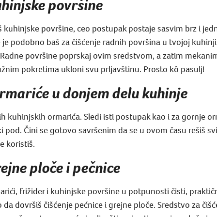
uhinjske površine
 kuhinjske površine, ceo postupak postaje sasvim brz i jed
e je podobno baš za čišćenje radnih površina u tvojoj kuhin
). Radne površine poprskaj ovim sredstvom, a zatim mekan
nim pokretima ukloni svu prljavštinu. Prosto kô pasulj!
ormariće u donjem delu kuhinje
h kuhinjskih ormarića. Sledi isti postupak kao i za gornje orm
 pod. Čini se gotovo savršenim da se u ovom času rešiš svih 
e koristiš.
rejne ploče i pečnice
ći, frižider i kuhinjske površine u potpunosti čisti, praktič
mo da dovršiš čišćenje pećnice i grejne ploče. Sredstvo za čiš