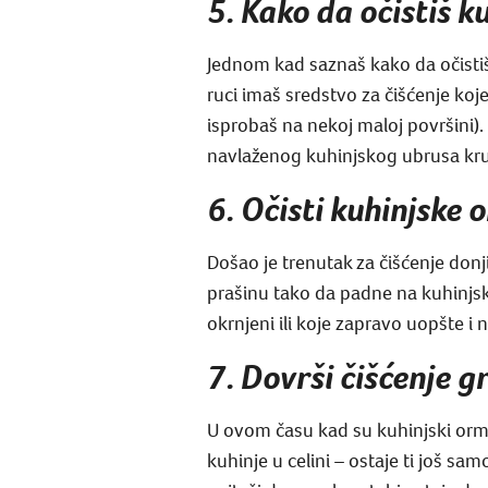
5. Kako da očistiš k
Jednom kad saznaš kako da očistiš
ruci imaš sredstvo za čišćenje koj
isprobaš na nekoj maloj površini
navlaženog kuhinjskog ubrusa kruž
6. Očisti kuhinjske 
Došao je trenutak za čišćenje donji
prašinu tako da padne na kuhinjski
okrnjeni ili koje zapravo uopšte i n
7. Dovrši čišćenje g
U ovom času kad su kuhinjski ormari
kuhinje u celini – ostaje ti još sa