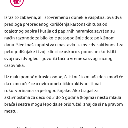
Izrazito zabavna, ali istovremeno i donekle vaspitna, ova dva
predloga prepredenog korišćenja kartonskih tuba od
toaletnog papira i kutija od papirnih naramica savršen su
način razonode za bilo koje petogodišnje dete po kišnom
danu. Sledi naša uputstva u nastavku za ove dve aktivnosti za
petogodišnjake i tvoji klinci će uskoro s ponosom koristiti
svoj novi dvogled i govoriti tačno vreme sa svog ručnog
časovnika.
Uz malu pomoć odrasle osobe, čak i nešto mlađa deca moći će
da uzmu učešće u ovim umetničkim aktivnostima i
rukotvorinama za petogodišnjake. Ako tragaš za
aktivnostima za decu od 3 do 5 godina (kojima i nešto mlađa
braća i sestre mogu lepo da se pridruže), znaj da si na pravom
mestu.