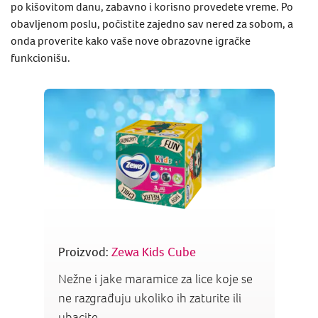
po kišovitom danu, zabavno i korisno provedete vreme. Po
obavljenom poslu, počistite zajedno sav nered za sobom, a
onda proverite kako vaše nove obrazovne igračke
funkcionišu.
Proizvod:
Zewa Kids Cube
Nežne i jake maramice za lice koje se
ne razgrađuju ukoliko ih zaturite ili
ubacite ...