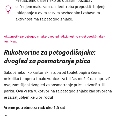
Predlažemo da se neko od odraslih pozabavi
sečenjem makazama, a deci treba prepustiti bojenje
i sklapanje u ovim sasvim bezbednim i zabavnim
aktivnostima za petogodišnjake.
Aktivnosti-za-petogodisnjake-dvogled
|
Aktivnosti-za-petogodišnjake-
rucni-sat
Rukotvorine za petogodišnjake:
dvogled za posmatranje ptica
Sakupi nekoliko kartonskih tuba od toalet papira Zewa,
nekoliko tempera i malo vunice i za tili čas možeš da napraviš
ovaj zamišljeni dvogled za posmatranje ptica u dvorištu ili
parku. Ova vrsta rukotvorina za petogodišnjake kao stvorena
je za zaljubljenike u prirodu!
Vreme potrebno za rad: oko 1,5 sat