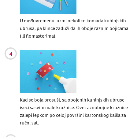
U međuvremenu, uzmi nekoliko komada kuhinjskih
ubrusa, pa klince zaduži da ih oboje raznim bojicama
(ili flomasterima).
Kad se boja prosuši, sa obojenih kuhinjskih ubruse
iseci sasvim male kružnice. Ove raznobojne kružnice
zalepi lepkom po celoj površini kartonskog kaiša za
ručni sat.