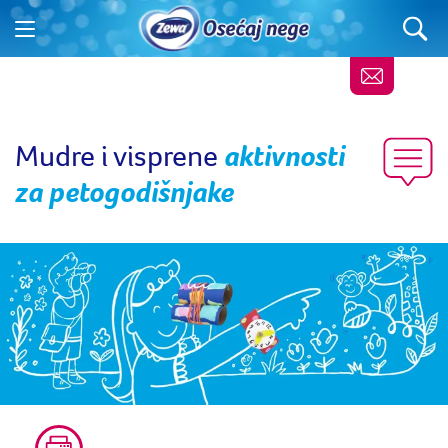
Mudre i visprene
aktivnosti
za petogodišnjake