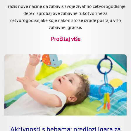
Tražiš nove načine da zabaviš svoje živahno četvorogodišnje
dete? Isprobaj ove zabavne rukotvorine za
četvorogodišnjake koje nakon što se izrade postaju vrlo
zabavne igračke.
Pročitaj više
Aktivnosti s bebama: predlozi igara za