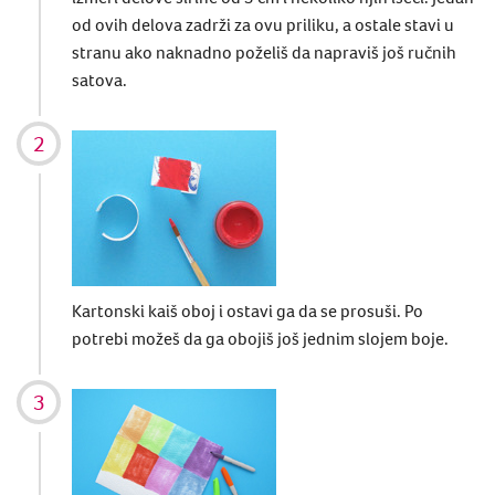
od ovih delova zadrži za ovu priliku, a ostale stavi u
stranu ako naknadno poželiš da napraviš još ručnih
satova.
Kartonski kaiš oboj i ostavi ga da se prosuši. Po
potrebi možeš da ga obojiš još jednim slojem boje.