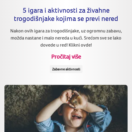
5 igara i aktivnosti za živahne
trogodišnjake kojima se previ nered
Nakon ovih igara za trogodišnjake, uz ogromnu zabavu,
možda nastane i malo nereda u kući. Srećom sve se lako
dovede u red! Klikni ovde!
Pročitaj više
Zabavne aktivnosti