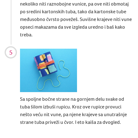
nekoliko niti raznobojne vunice, pa ove niti obmotaj
po sredini kartonskih tuba, tako da kartonske tube
međusobno čvrsto povežeš. Suvišne krajeve niti vune
opseci makazama da sve izgleda uredno i baš kako
treba.
Sa spoljne bočne strane na gornjem delu svake od
tuba šilom izbuši rupicu. Kroz ove rupice provuci
nešto veću nit vune, pa njene krajeve sa unutrašnje
strane tuba priveži u čvor. I eto kaiša za dvogled.