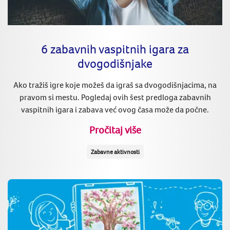
6 zabavnih vaspitnih igara za
dvogodišnjake
Ako tražiš igre koje možeš da igraš sa dvogodišnjacima, na
pravom si mestu. Pogledaj ovih šest predloga zabavnih
vaspitnih igara i zabava već ovog časa može da počne.
Pročitaj više
Zabavne aktivnosti