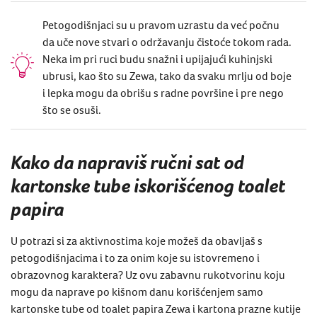
Petogodišnjaci su u pravom uzrastu da već počnu
da uče nove stvari o održavanju čistoće tokom rada.
Neka im pri ruci budu snažni i upijajući kuhinjski
ubrusi, kao što su Zewa, tako da svaku mrlju od boje
i lepka mogu da obrišu s radne površine i pre nego
što se osuši.
Kako da napraviš ručni sat od
kartonske tube iskorišćenog toalet
papira
U potrazi si za aktivnostima koje možeš da obavljaš s
petogodišnjacima i to za onim koje su istovremeno i
obrazovnog karaktera? Uz ovu zabavnu rukotvorinu koju
mogu da naprave po kišnom danu korišćenjem samo
kartonske tube od toalet papira Zewa i kartona prazne kutije