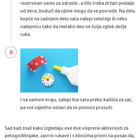
rezervisan samo za odrasle , a šilo treba držati podalje
od dece, budući da njime mogu da se povrede. Na delu
kopče na zadnjem delu sata nalepi selotejp ili neku
nalepnicu tako da metalni deo ne žulja zglob dečje
ruke.
I na samom kraju, zalepi lice sata preko kaišića za sat,
pa sve zajedno ostavi da se ponovo prosuši.
Sad kad znaš kako izgledaju ove dve visprene aktivnosti za
petogodišnjake, zavrni rukave i s klincima prioni na posao da,