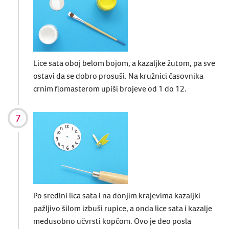
Lice sata oboj belom bojom, a kazaljke žutom, pa sve
ostavi da se dobro prosuši. Na kružnici časovnika
crnim flomasterom upiši brojeve od 1 do 12.
Po sredini lica sata i na donjim krajevima kazaljki
pažljivo šilom izbuši rupice, a onda lice sata i kazalje
međusobno učvrsti kopčom. Ovo je deo posla