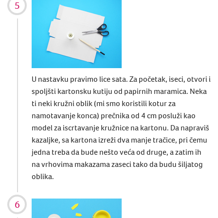
U nastavku pravimo lice sata. Za početak, iseci, otvori i
spoljšti kartonsku kutiju od papirnih maramica. Neka
ti neki kružni oblik (mi smo koristili kotur za
namotavanje konca) prečnika od 4 cm posluži kao
model za iscrtavanje kružnice na kartonu. Da napraviš
kazaljke, sa kartona izreži dva manje tračice, pri čemu
jedna treba da bude nešto veća od druge, a zatim ih
na vrhovima makazama zaseci tako da budu šiljatog
oblika.