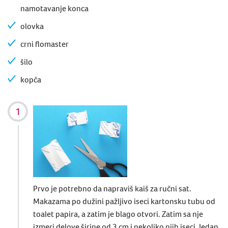
namotavanje konca
olovka
crni flomaster
šilo
kopča
Prvo je potrebno da napraviš kaiš za ručni sat.
Makazama po dužini pažljivo iseci kartonsku tubu od
toalet papira, a zatim je blago otvori. Zatim sa nje
izmeri delove širine od 3 cm i nekoliko njih iseci. Jedan