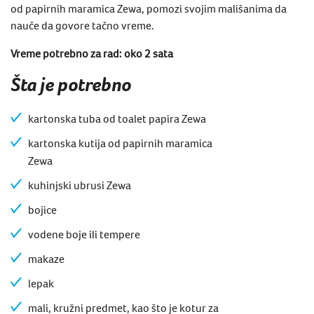
od papirnih maramica Zewa, pomozi svojim mališanima da
nauče da govore tačno vreme.
Vreme potrebno za rad: oko 2 sata
Šta je potrebno
kartonska tuba od toalet papira Zewa
kartonska kutija od papirnih maramica
Zewa
kuhinjski ubrusi Zewa
bojice
vodene boje ili tempere
makaze
lepak
mali, kružni predmet, kao što je kotur za