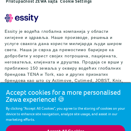
Pristupačnost ZEWA sajta
Cookie Settings
Essity је водећа глобална компанија у области
хигијене и здравља. Наше производе, решења и
услуге свакога дана користи милијарда људи широм
света. Наша је сврха да премостимо баријере ка
добробити у корист својих потрошача, пацијената,
неговатеља, клијената и друштва. Продаја се врши у
приближно 150 земаља у оквиру водећих глобалних
брендова TENA и Tork, као и других признатих
брендова као што су Actimove, Cutimed, JOBST, Knix,
Leukoplast, Libero, Libresse, Lotus, Modibodi,
Accept cookies for a more personalised
Nosotras, Saba, Tempo, TOM Organic и Zewa. Током
Zewa experience! 🍪
2024. године, компанија Essity је остварила нето
продају од приближно 146 милијарди SEK (13
By clicking “Accept All Cookies”, you agree to the storing of cookies on your
милијарди EUR), а запошљавала је 36.000 људи.
device to enhance site navigation, analyze site usage, and assist in our
Седиште компаније Essity се налази у Стокхолму, у
marketing efforts.
Шведској, а компанија је листирана на берзи Nasdaq
Stockholm. Више информација потражите на веб сајту