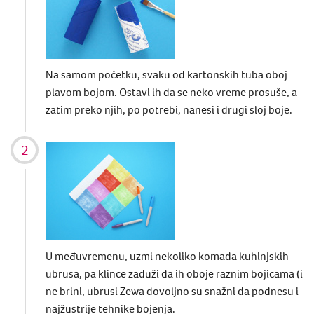
Na samom početku, svaku od kartonskih tuba oboj
plavom bojom. Ostavi ih da se neko vreme prosuše, a
zatim preko njih, po potrebi, nanesi i drugi sloj boje.
U međuvremenu, uzmi nekoliko komada kuhinjskih
ubrusa, pa klince zaduži da ih oboje raznim bojicama (i
ne brini, ubrusi Zewa dovoljno su snažni da podnesu i
najžustrije tehnike bojenja.