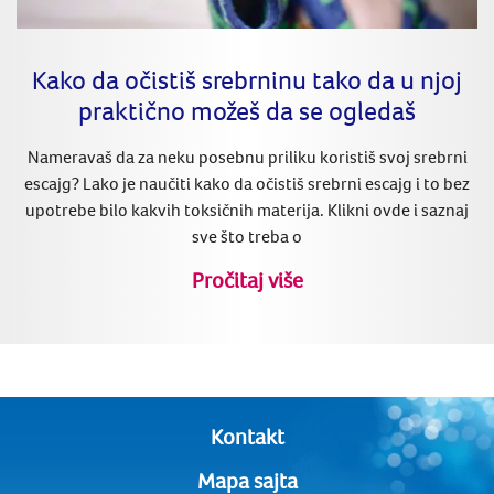
Kako da očistiš srebrninu tako da u njoj
praktično možeš da se ogledaš
Nameravaš da za neku posebnu priliku koristiš svoj srebrni
escajg? Lako je naučiti kako da očistiš srebrni escajg i to bez
upotrebe bilo kakvih toksičnih materija. Klikni ovde i saznaj
sve što treba o
Pročitaj više
Kontakt
Mapa sajta