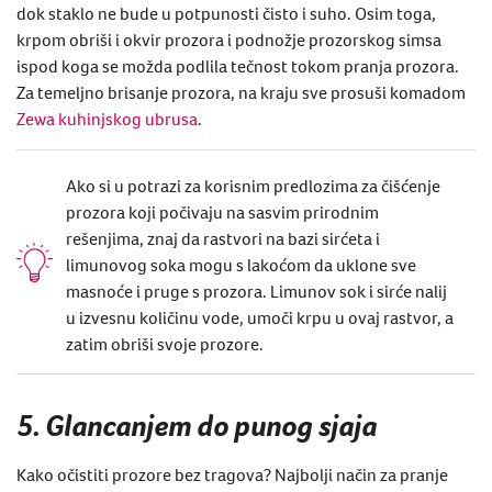
dok staklo ne bude u potpunosti čisto i suho. Osim toga,
krpom obriši i okvir prozora i podnožje prozorskog simsa
ispod koga se možda podlila tečnost tokom pranja prozora.
Za temeljno brisanje prozora, na kraju sve prosuši komadom ​
Zewa kuhinjskog
ubrusa
.
Ako si u potrazi za korisnim predlozima za čišćenje
prozora koji počivaju na sasvim prirodnim
rešenjima, znaj da rastvori na bazi sirćeta i
limunovog soka mogu s lakoćom da uklone sve
masnoće i pruge s prozora. Limunov sok i sirće nalij
u izvesnu količinu vode, umoči krpu u ovaj rastvor, a
zatim obriši svoje prozore.
5. Glancanjem do punog sjaja
Kako očistiti prozore bez tragova?
Najbolji način
za pranje