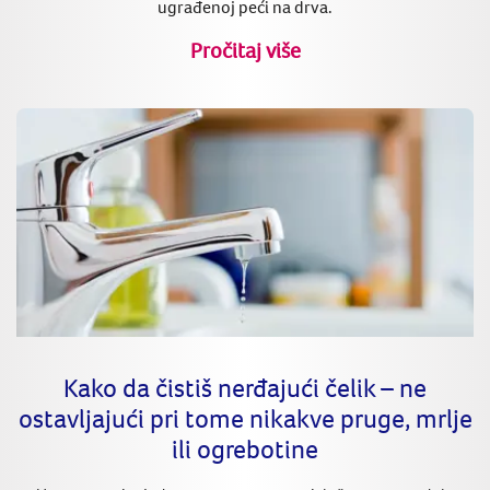
ugrađenoj peći na drva.
Pročitaj više
Kako da čistiš nerđajući čelik – ne
ostavljajući pri tome nikakve pruge, mrlje
ili ogrebotine