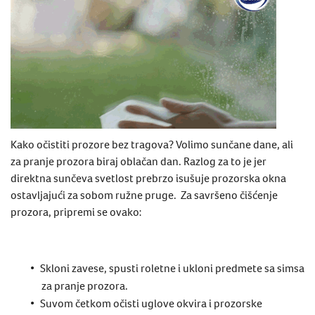
Kako očistiti prozore bez tragova? Volimo sunčane dane, ali ​​
za pranje prozora biraj oblačan dan. Razlog za to je​​ jer
direktna sunčeva svetlost prebrzo isušuje prozorska okna
ostavljajući za sobom ružne pruge. Za savršeno čišćenje
prozora, pripremi se ovako:
Skloni zavese, spusti roletne i ukloni predmete sa simsa
za pranje prozora.
Suvom četkom očisti uglove okvira i prozorske