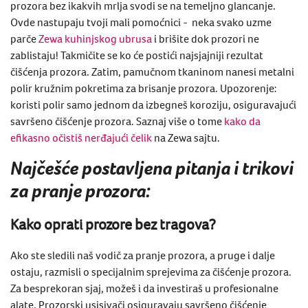
prozor
a bez ikakvih mrlja svodi se na temeljno glancanje.
Ovde nastupaju tvoji mali pomoćnici - neka svako uzme
parče
Zewa kuhinjskog
ubrusa
i brišite dok
prozori
ne
zablistaju! Takmičite se ko će postići najsjajniji rezultat
čišćenja prozor
a
. Zatim, pamučnom tkaninom nanesi metalni
polir kružnim pokretima
za brisanje prozora
. Upozorenje:
koristi polir samo jednom da izbegneš koroziju, osiguravajući
savršeno
čišćenje prozora
. Saznaj više o tome
kako da
efikasno očistiš nerđajući čelik
na Zewa sajtu.
Najčešće postavljena pitanja i trikovi
za pranje prozora:
Kako oprati prozore bez tragova?
Ako ste sledili naš vodič za pranje prozora, a pruge i dalje
ostaju, razmisli o specijalnim sprejevima za čišćenje prozora.
Za besprekoran sjaj, možeš i da investiraš u profesionalne
alate. Prozorski usisivači osiguravaju savršeno čišćenje