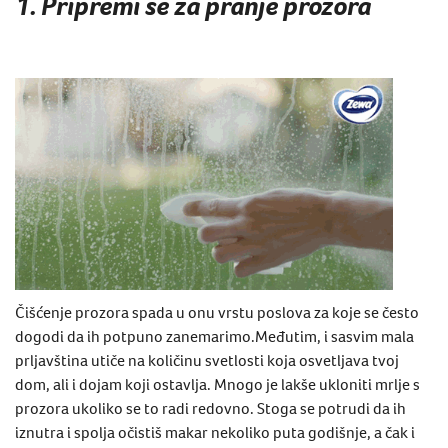
1. Pripremi se za pranje prozora
Čišćenje prozora spada u onu vrstu poslova za koje se često
dogodi da ih potpuno zanemarimo.Međutim, i sasvim mala
prljavština utiče na količinu svetlosti koja osvetljava tvoj
dom,​​ ali i dojam koji ostavlja. Mnogo je lakše ukloniti mrlje s
prozora ukoliko se to radi ​​redovno. Stoga se potrudi da ih
iznutra i spolja očistiš makar nekoliko puta godišnje, a čak i