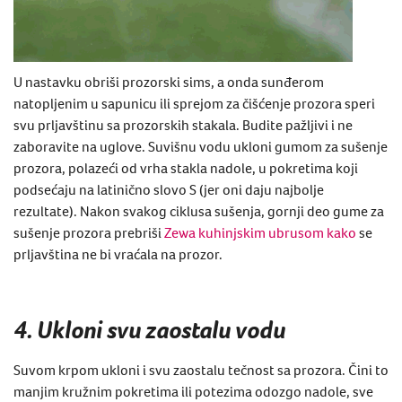
U nastavku obriši prozorski sims, a onda sunđerom
natopljenim u ​​sapunicu ili sprejom za čišćenje prozora speri
svu prljavštinu sa prozorskih stakala. Budite pažljivi i ne
zaboravite na ​​uglove. Suvišnu vodu ukloni gumom za sušenje
prozora, polazeći od vrha stakla nadole, u pokretima koji
podsećaju na latinično slovo S (jer oni daju najbolje
rezultate). Nakon svakog ciklusa sušenja, gornji deo gume za
sušenje prozora prebriši ​​
Zewa kuhinjskim ubrusom ​kako
se
prljavština ne bi vraćala na prozor.
4. Ukloni svu zaostalu vodu
Suvom krpom ukloni i svu zaostalu tečnost sa prozora. Čini to
manjim kružnim pokretima ili potezima odozgo nadole, sve