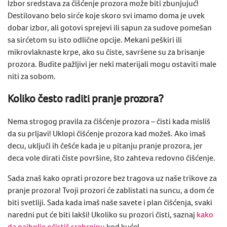
Izbor sredstava za čišćenje prozora može biti zbunjujuć!
Destilovano belo sirće ​​koje skoro svi imamo doma je uvek
dobar izbor, ali gotovi sprejevi ili sapun za sudove pomešan
sa sirćetom su isto odlične opcije. Mekani peškiri ili
mikrovlaknaste krpe, ako su čiste, savršene su za brisanje
prozora. ​​Budite pažljivi jer neki materijali mogu ostaviti male
niti za sobom.
Koliko često raditi pranje prozora?
Nema strogog pravila za čišćenje prozora – čisti kada misliš
da su prljavi! Uklopi ​​čišćenje prozora kad možeš. Ako imaš
decu, uključi ih​​ češće kada je u pitanju pranje prozora, jer
deca vole dirati čiste površine, što zahteva redovno čišćenje.
Sada znaš
kako oprati prozore bez tragova
uz naše
trikove za
pranje prozora
! Tvoji prozori će zablistati na suncu, a dom će
biti svetliji.
Sada kada imaš naše savete i plan čišćenja, svaki
naredni put će biti lakši!
Ukoliko su prozori čisti, saznaj
kako
da najbolje očistiš
srebrninu
kod kuće!