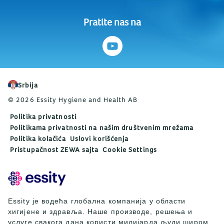
Pratite nas na
Srbija
© 2026 Essity Hygiene and Health AB
Politika privatnosti
Politikama privatnosti na našim društvenim mrežama
Politika kolačića
Uslovi korišćenja
Pristupačnost ZEWA sajta
Cookie Settings
Essity је водећа глобална компанија у области
хигијене и здравља. Наше производе, решења и
услуге свакога дана користи милијарда људи широм