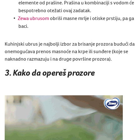
elemente od prašine. ​​Prašina u kombinaciji s vodom će
bespotrebno otežati ovaj zadatak.
Zewa ubrusom
obriši masne mrlje i otiske prstiju, pa ga
baci.
Kuhinjski ubrus je najbolji izbor za brisanje prozora budući da
onemogućava prenos masnoće na krpe ili sunđere (koje se
naknadno razmazuju i na druge površine prozora).
3. Kako da opereš prozore