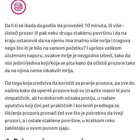
Da li ti se ikada dogodilo da provedeš 10 minuta,​​ ili više -
čisteći prozor ​ili pak neku drugu staklenu površinu i da na
kraju ustanoviš da na njemu ima znatno više mrlja ​i tragova
nego što ih je bilo na samom početku? I uprkos velikom
uloženom naporu, ovakve mrlje je nezgodno izbeći, tako da
nisi jedini/jedina koji/koja se pita kako da očistiš prozore tako
da na njima nema nikakvih mrlja.
Od toga koja sredstva da koristiš za pranje prozora, pa sve do
načina kako da opereš prozore koji su izrazito masni ili puni
simpatičnih, ali tvrdokornih otisaka ​​prstiju, u našem
uputstvu koji čini pet praktičnih i korisnih predloga za
čišćenje prozora pronaći ćeš sve što je potrebno da tvoji
prozor​​i, a i ostale staklene površine, u kratkom roku
zablistaju u svom punom sjaju.