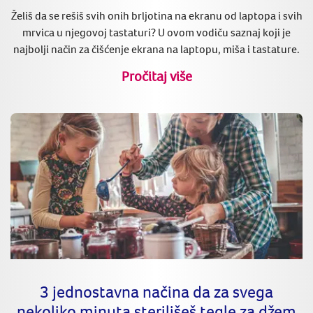
Želiš da se rešiš svih onih brljotina na ekranu od laptopa i svih
mrvica u njegovoj tastaturi? U ovom vodiču saznaj koji je
najbolji način za čišćenje ekrana na laptopu, miša i tastature.
Pročitaj više
3 jednostavna načina da za svega
nekoliko minuta sterilišeš tegle za džem