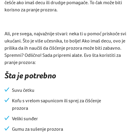
češće ako imaš decu ili ​​drudge pomagače. To čak može biti
korisno za pranje prozora.
Ali, pre svega, najvažnije stvari: neka ti u pomoć priskoče svi
ukućani. Što je više učesnika, to bolje! Ako imaš decu, ovo je
prilika da ih naučiš da čišćenje prozora može biti zabavno.
Spremni? Odlično! Sada pripremi alate. Evo šta koristiti za
pranje prozora:
Šta je potrebno
Suvu četku
Kofu s vrelom sapunicom ili sprej za čišćenje
prozora
Veliki sunđer
Gumu za sušenje prozora