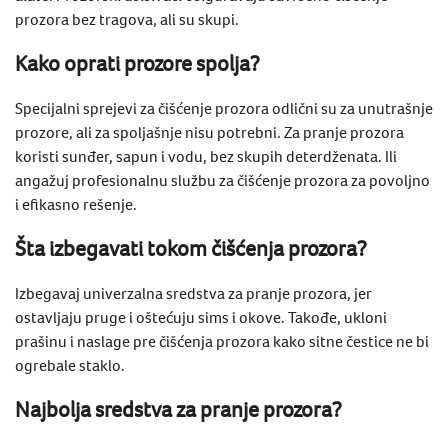
prozora bez tragova, ali su skupi.
Kako oprati prozore spolja?
Specijalni sprejevi za čišćenje prozora odlični su za unutrašnje
prozore, ali za spoljašnje nisu potrebni. Za pranje prozora
koristi sunđer, sapun i vodu, bez skupih deterdženata. Ili
angažuj profesionalnu službu za čišćenje prozora za povoljno
i efikasno rešenje.
Šta izbegavati tokom čišćenja prozora?
Izbegavaj univerzalna sredstva za pranje prozora, jer
ostavljaju pruge i oštećuju sims i okove. Takođe, ukloni
prašinu i naslage pre​​ čišćenja prozora kako sitne čestice ne bi
ogrebale staklo.
Najbolja sredstva za pranje prozora?