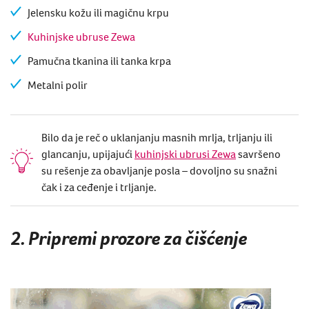
Jelensku kožu ili magičnu krpu
Kuhinjske ubruse Zewa
Pamučna tkanina ili tanka krpa
Metalni polir
Bilo da je reč o uklanjanju masnih mrlja, trljanju ili
glancanju, upijajući
kuhinjski ubrusi Zewa
savršeno
su rešenje za obavljanje posla – dovoljno su snažni
čak i za ceđenje i trljanje.
2. Pripremi prozore za čišćenje