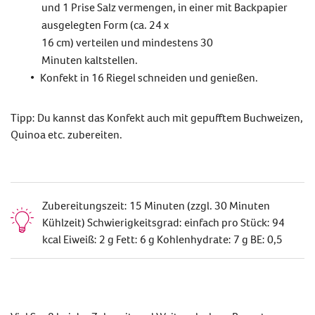
und
1
Prise Salz vermengen,
in eine
r
mit Backpapier
ausgelegte
n
F
orm (ca.
24 x
16
cm
)
verteilen
und
mindesten
s
30
Minuten
kaltstellen
.
Konfekt
in
16
Riegel schneiden und genießen
.
Tipp: Du kannst d
as Konfekt auch mit gepufftem Buchweizen,
Quinoa
etc. zubereiten.
Zubereitungszeit: 15 Minuten (zzgl. 30 Minuten
Kühlzeit) Schwierigkeitsgrad: einfach pro Stück: 94
kcal Eiweiß: 2 g Fett: 6 g Kohlenhydrate: 7 g BE: 0,5