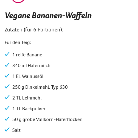
Vegane Bananen-Waffeln
Zutaten
(
für
6 Portionen
)
:
Für den Teig:
1 reife Banane
340 ml Hafermilch
1 EL Walnussöl
250 g Dinkelmehl, Typ 630
2 TL Leinmehl
1 TL Backpulver
50 g grobe Vollkorn-Haferflocken
Salz