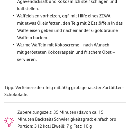
Agavendicksaft und Kokosmilch steif schlagen und
kaltstellen.
Waffeleisen vorheizen,
ggf. mit
Hilfe eines ZEWA
mit
etwas
Ö
l einfetten, den Teig mit
2 Esslöffeln in das
Waffeleisen geben und nacheinand
er 6 goldbraune
Waffeln backen.
Warme Waffeln mit Kokosc
reme – nach Wunsch
mit
gerösteten Kokosraspeln
und
frischem Obst
–
servieren.
Tipp:
Verfeinere den Teig mit 50 g grob gehackter Zartbitter-
Schokolade.
Zubereitungszeit: 35 Minuten (davon ca. 15
Minuten Backzeit) Schwierigkeitsgrad: einfach pro
Portion: 312 kcal Eiweiß: 7 g Fett: 10 g