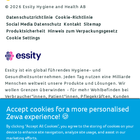
© 2026 Essity Hygiene and Health AB
Datenschutzrichtlinie
Cookie-Richtlinie
Social Media Datenschutz
Kontakt
Sitemap
Produktsicherheit
Hinweis zum Verpackungsgesetz
Cookie Settings
Essity ist ein global führendes Hygiene- und
Gesundheitsunternehmen. Jeden Tag nutzen eine Milliarde
Menschen weltweit unsere Produkte und Lösungen. Wir
wollen Grenzen überwinden - für mehr Wohlbefinden bei
Verbraucher*innen, Patient*innen, Pflegekräften, Kunden
und Gesellschaft. Wir vertreiben unsere Produkte und
Accept cookies for a more personalised
Lösungen in rund 150 Ländern unter vielen starken
Zewa experience! 🍪
Marken, darunter die Weltmarktführer TENA und Tork, aber
auch bekannte Marken wie Actimove, Cutimed, JOBST, Knix,
By clicking “Accept All Cookies”, you agree to the storing of cookies on your
Leukoplast, Libero, Libresse, Lotus, Modibodi, Nosotras,
device to enhance site navigation, analyze site usage, and assist in our
Saba, Tempo, TOM Organic, und Zewa. Essity beschäftigt
marketing efforts.