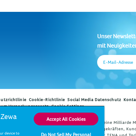
Unser Newslett
mit Neuigkeite
E-Mail-Adresse
utzrichtlinie
Cookie-Richtlinie
Social Media Datenschutz
Konta
zum Verpackungsgesetz
Cookie Settings
d Zewa
Accept All Cookies
e- und Gesundheitsunternehmen. Jeden Tag nutzen eine Milliarde
nden bei Verbraucher*innen, Patient*innen, Pflegekräften, Kund
our device to
Do Not Sell My Personal
len starken Marken, darunter die Weltmarktführer TENA und Tor