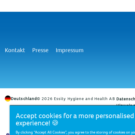
Kontakt
Presse
Impressum
Deutschland
© 2026 Essity Hygiene and Health AB
Datensch
Hinweis 
Accept cookies for a more personalise
experience! 🍪
Essity ist ein global führendes Hygien
Grenzen überwinden - für mehr Wohlbefi
By clicking “Accept All Cookies”, you agree to the storing of cookies on y
Lösungen in rund 150 Ländern unter vie