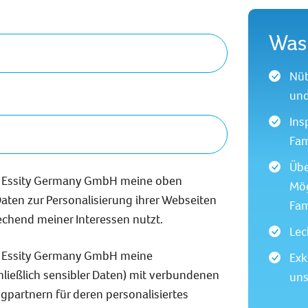
Was 
Nüt
und
Ins
Fam
Übe
ss Essity Germany GmbH meine oben
Mög
en zur Personalisierung ihrer Webseiten
Fam
echend meiner Interessen nutzt.
Lec
ss Essity Germany GmbH meine
Exk
ießlich sensibler Daten) mit verbundenen
uns
partnern für deren personalisiertes