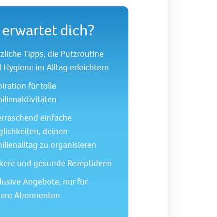
erwartet dich?
zliche Tipps, die Putzroutine
 Hygiene im Alltag erleichtern
piration für tolle
ilienaktivitäten
rraschend einfache
lichkeiten, deinen
ilienalltag zu organisieren
kere und gesunde Rezeptideen
lusive Angebote, nur für
ere Abonnenten