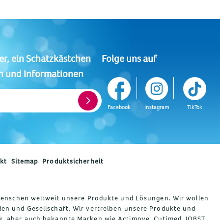
Folge uns auf
er, ein Schatzkästchen
n und Informationen
Facebook
Instagram
TikTok
kt
Sitemap
Produktsicherheit
 Menschen weltweit unsere Produkte und Lösungen. Wir wollen
en und Gesellschaft. Wir vertreiben unsere Produkte und
k, aber auch bekannte Marken wie Actimove, Cutimed, JOBST,