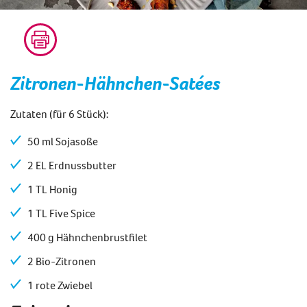
Zitronen-Hähnchen-
Satées
Zutaten
(für
6 Stück
):
50 ml Sojasoße
2 EL Erdnussbutter
1 TL Honig
1 TL Five Spice
400 g Hähnchenbrustfilet
2 Bio-Zitronen
1 rote Zwiebel