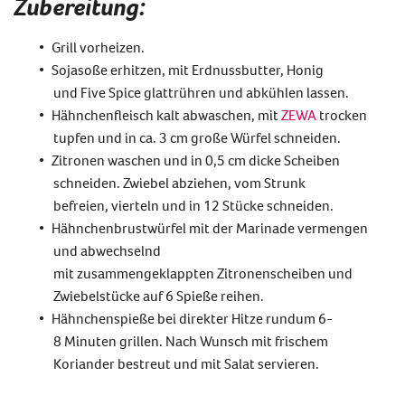
Zubereitung:
Grill
vorheizen.
Sojasoße erhitz
en, mit Erdnussbutter, Honig
u
nd
Five
Spice
glattrühren und ab
kühlen lassen.
Hähnchen
fleisch
kalt ab
waschen,
mit
ZEWA
trocken
tupfen und in ca.
3
cm große Würfel schneiden.
Zitronen waschen und in 0,5 cm dicke Scheiben
schneiden. Zwiebel abziehen,
vom Strunk
befreien,
vierteln und
in 12 Stücke schneiden
.
Hähnchenbrustwürfel mit der Marinade vermengen
und abwechselnd
mit
zusammen
geklappten
Zitronenscheiben und
Zwiebel
stücke
auf
6
Spieß
e
reihen
.
Hähnchenspieße bei direkter Hitze
rundum
6-
8
Minuten
grillen. N
ach Wunsch
mit
frischem
Koriander bestreut und
mit S
alat servieren.