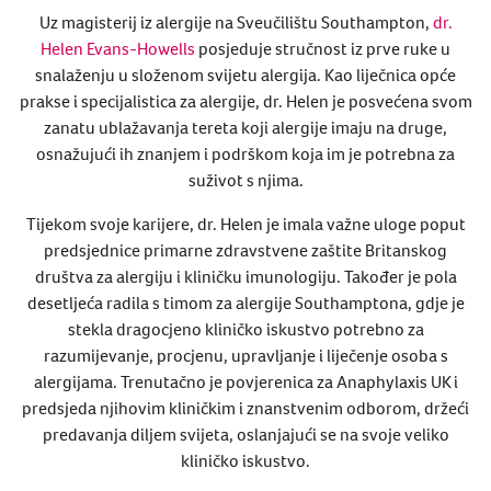
Uz magisterij iz alergije na Sveučilištu Southampton,
dr.
Helen Evans-Howells
posjeduje stručnost iz prve ruke u
snalaženju u složenom svijetu alergija. Kao liječnica opće
prakse i specijalistica za alergije, dr. Helen je posvećena svom
zanatu ublažavanja tereta koji alergije imaju na druge,
osnažujući ih znanjem i podrškom koja im je potrebna za
suživot s njima.
Tijekom svoje karijere, dr. Helen je imala važne uloge poput
predsjednice primarne zdravstvene zaštite Britanskog
društva za alergiju i kliničku imunologiju. Također je pola
desetljeća radila s timom za alergije Southamptona, gdje je
stekla dragocjeno kliničko iskustvo potrebno za
razumijevanje, procjenu, upravljanje i liječenje osoba s
alergijama. Trenutačno je povjerenica za Anaphylaxis UK i
predsjeda njihovim kliničkim i znanstvenim odborom, držeći
predavanja diljem svijeta, oslanjajući se na svoje veliko
kliničko iskustvo.