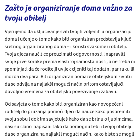
Zašto je organiziranje doma važno za
tvoju obitelj
Vjerujemo da uključivanje svih tvojih voljenih u organizaciju
doma i učenje o tome kako biti organiziran predstavlja ključ
sretnog organiziranog doma – i koristi svakome u obitelji.
Tvoja djeca naučit će preuzimati odgovornosti i napraviti
svoje prve korake prema vlastitoj samostalnosti, a ne treba ni
spominjati da će roditelji uvijek cijeniti taj dodatni par ruku ili
možda dva para. Biti organiziran pomaže obiteljskom životu
da se odvija na najlakši mogući način pritom ostavljajući
dovoljno vremena za obiteljsko povezivanje i zabavu.
Od savjeta o tome kako biti organiziran kao novopečeni
roditelj do pružanja pomoći djeci da nauče kako pospremiti
svoju sobu i dok im savjetuješ kako da se brinu o ljubimcima,
naši su članci napisani tako da pomognu tebi i tvojoj obitelji
da se organizira na najlakši mogući način, kako biste se mogli