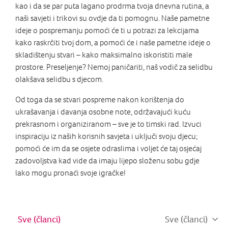
kao i da se par puta lagano prodrma tvoja dnevna rutina, a
naši savjeti i trikovi su ovdje da ti pomognu. Naše pametne
ideje o pospremanju pomoći će ti u potrazi za lekcijama
kako raskrčiti tvoj dom, a pomoći će i naše pametne ideje o
skladištenju stvari – kako maksimalno iskoristiti male
prostore. Preseljenje? Nemoj paničariti, naš vodič za selidbu
olakšava selidbu s djecom.
Od toga da se stvari pospreme nakon korištenja do
ukrašavanja i davanja osobne note, održavajući kuću
prekrasnom i organiziranom – sve je to timski rad. Izvuci
inspiraciju iz naših korisnih savjeta i uključi svoju djecu;
pomoći će im da se osjete odraslima i voljet će taj osjećaj
zadovoljstva kad vide da imaju lijepo složenu sobu gdje
lako mogu pronaći svoje igračke!
Sve (članci)
Sve (članci)