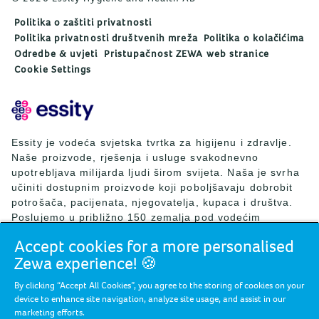
Politika o zaštiti privatnosti
Politika privatnosti društvenih mreža
Politika o kolačićima
Odredbe & uvjeti
Pristupačnost ZEWA web stranice
Cookie Settings
Essity je vodeća svjetska tvrtka za higijenu i zdravlje.
Naše proizvode, rješenja i usluge svakodnevno
upotrebljava milijarda ljudi širom svijeta. Naša je svrha
učiniti dostupnim proizvode koji poboljšavaju dobrobit
potrošača, pacijenata, njegovatelja, kupaca i društva.
Poslujemo u približno 150 zemalja pod vodećim
svjetskim brendovima TENA i Tork, ali i drugim snažnim
Accept cookies for a more personalised
brendovima kao što su Actimove, Cutimed, JOBST, Knix,
Zewa experience! 🍪
Leukoplast, Libero, Libresse, Lotus, Modibodi,
Nosotras, Saba, Tempo, TOM Organic i Zewa. Essity je
By clicking “Accept All Cookies”, you agree to the storing of cookies on your
2024. godine ostvario neto prodaju od približno 146
device to enhance site navigation, analyze site usage, and assist in our
milijardi SEK (13 milijardi EUR) i zapošljavao 36.000
marketing efforts.