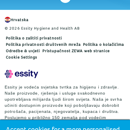
Hrvatska
© 2026 Essity Hygiene and Health AB
Politika o zaštiti privatnosti
Politika privatnosti društvenih mreža
Politika o kolačićima
Odredbe & uvjeti
Pristupačnost ZEWA web stranice
Cookie Settings
Essity je vodeća svjetska tvrtka za higijenu i zdravlje.
Naše proizvode, rješenja i usluge svakodnevno
upotrebljava milijarda ljudi širom svijeta. Naša je svrha
učiniti dostupnim proizvode koji poboljšavaju dobrobit
potrošača, pacijenata, njegovatelja, kupaca i društva.
Poslujemo u približno 150 zemalja pod vodećim
svjetskim brendovima TENA i Tork, ali i drugim snažnim
Accept cookies for a more personalised
brendovima kao što su Actimove, Cutimed, JOBST, Knix,