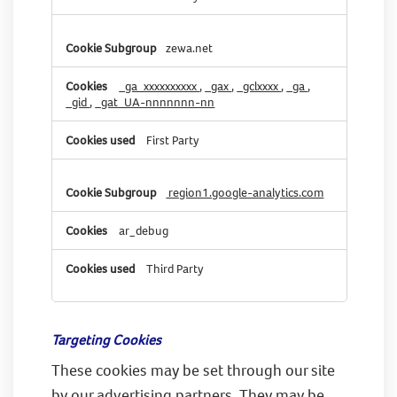
zewa.net
_ga_xxxxxxxxxx
,
_gax
,
_gclxxxx
,
_ga
,
_gid
,
_gat_UA-nnnnnnn-nn
First Party
region1.google-analytics.com
ar_debug
Third Party
Targeting Cookies
These cookies may be set through our site
by our advertising partners. They may be