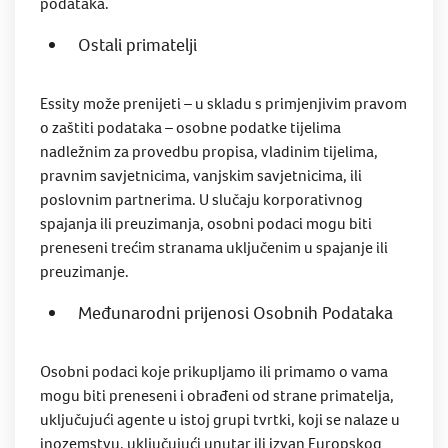
podataka.
Ostali primatelji
Essity može prenijeti – u skladu s primjenjivim pravom
o zaštiti podataka – osobne podatke tijelima
nadležnim za provedbu propisa, vladinim tijelima,
pravnim savjetnicima, vanjskim savjetnicima, ili
poslovnim partnerima. U slučaju korporativnog
spajanja ili preuzimanja, osobni podaci mogu biti
preneseni trećim stranama uključenim u spajanje ili
preuzimanje.
Međunarodni prijenosi Osobnih Podataka
Osobni podaci koje prikupljamo ili primamo o vama
mogu biti preneseni i obrađeni od strane primatelja,
uključujući agente u istoj grupi tvrtki, koji se nalaze u
inozemstvu, uključujući unutar ili izvan Europskog