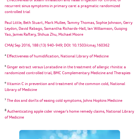
recurrent sinus symptoms in primary care: a pragmatic randomized
controlled trial
Paul Little, Beth Stuart, Mark Mullee, Tammy Thomas, Sophie Johnson, Gerry
Leydon, David Rabago, Samantha Richards-Hall, Ian Williamson, Guiqing
Yao, James Raftery, Shihua Zhu, Michael Moore
CMAJ Sep 2016, 188 (13) 940-949; DOI: 10.1503/cmaj.160362
⁴
Effectiveness of humidification, National Library of Medicine
⁵
Ginger extract versus Loratadine in the treatment of allergic rhinitis: a
randomized controlled trial, BMC Complementary Medicine and Therapies
⁶
Vitamin C in prevention and treatment of the common cold, National
Library of Medicine
⁷
The dos and don’ts of easing cold symptoms, Johns Hopkins Medicine
8
Authenticating apple cider vinegar's home remedy claims, National Library
of Medicine