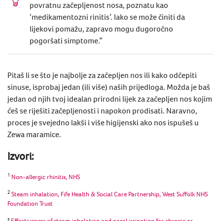
povratnu začepljenost nosa, poznatu kao
‘medikamentozni rinitis’. Iako se može činiti da
lijekovi pomažu, zapravo mogu dugoročno
pogoršati simptome.”
Pitaš li se što je
najbolje za začepljen nos
ili
kako odčepiti
sinuse
, isprobaj jedan (ili više) naših prijedloga. Možda je baš
jedan od njih tvoj idealan
prirodni lijek za začepljen nos
kojim
ćeš se riješiti začepljenosti i napokon prodisati. Naravno,
proces je svejedno lakši i više higijenski ako nos ispušeš u
Zewa maramice.
Izvori:
1
Non-allergic rhinitis, NHS
2
Steam inhalation, Fife Health & Social Care Partnership, West Suffolk NHS
Foundation Trust
³
Effectiveness of steam inhalation and nasal irrigation for chronic or