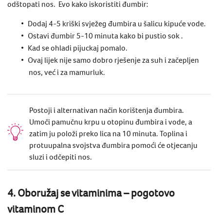
odštopati nos
. Evo kako iskoristiti đumbir:
Dodaj 4-5 kriški svježeg đumbira u šalicu kipuće vode.
Ostavi đumbir 5-10 minuta kako bi pustio sok .
Kad se ohladi pijuckaj pomalo.
Ovaj lijek nije samo dobro rješenje za suh i začepljen
nos, već i za mamurluk.
Postoji i alternativan način korištenja đumbira.
Umoči pamučnu krpu u otopinu đumbira i vode, a
zatim ju položi preko lica na 10 minuta. Toplina i
protuupalna svojstva đumbira pomoći će otjecanju
sluzi i odčepiti nos.
4. Oboružaj se vitaminima – pogotovo
vitaminom C