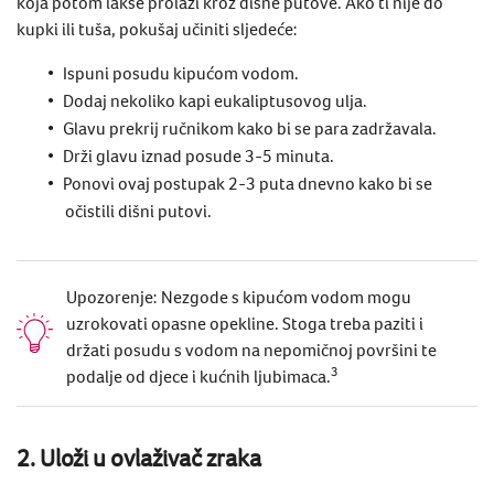
koja potom lakše prolazi kroz dišne putove. Ako ti nije do
kupki ili tuša, pokušaj učiniti sljedeće:
Ispuni posudu kipućom vodom.
Dodaj nekoliko kapi eukaliptusovog ulja.
Glavu prekrij ručnikom kako bi se para zadržavala.
Drži glavu iznad posude 3-5 minuta.
Ponovi ovaj postupak 2-3 puta dnevno kako bi se
očistili dišni putovi.
Upozorenje: Nezgode s kipućom vodom mogu
uzrokovati opasne opekline. Stoga treba paziti i
držati posudu s vodom na nepomičnoj površini te
3
podalje od djece i kućnih ljubimaca.
2.
Uloži u ovlaživač zraka