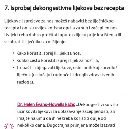
7. Isprobaj dekongestivne lijekove bez recepta
Lijekove i sprejeve za nos možeš nabaviti bez liječničkog
recepta i oni su uvijek korisna opcija za
suh i začepljen nos
.
Uvijek treba dobro pročitati upute o lijeku prije korištenja ili
se obratiti liječniku za mišljenje:
Kako koristiti sprej ili lijek za nos,
8
Koliko često koristiti sprej i lijek za nos
ili,
Trebaš li izbjegavati lijekove, osim onih koje predloži
liječnik (u slučaju trudnoće ili drugih zdravstvenih
razloga).
Dr. Helen Evans-Howells kaže:
„Dekongestivi su vrlo
učinkoviti lijekovi za ublažavanje začepljenosti, ali
imajte na umu da ih ne treba koristiti dulje od
nekoliko dana. Dugotrajna primjena može izazvati