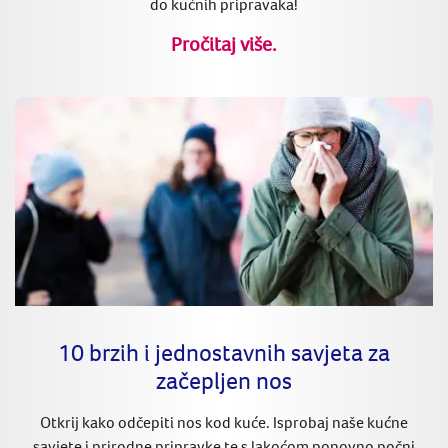
do kućnih pripravaka!
Pročitaj više.
10 brzih i jednostavnih savjeta za
začepljen nos
Otkrij kako odčepiti nos kod kuće. Isprobaj naše kućne
savjete i prirodne pripravke te s lakoćom ponovno počni