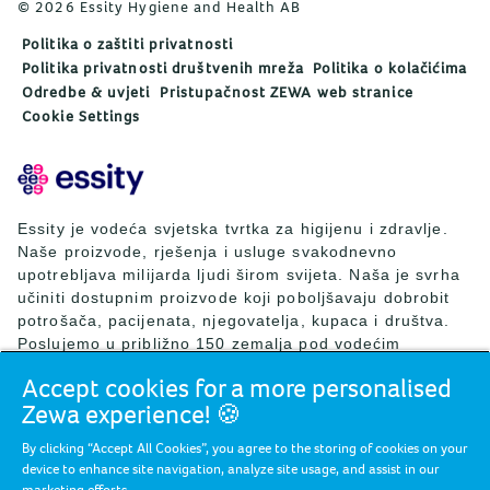
© 2026 Essity Hygiene and Health AB
Politika o zaštiti privatnosti
Politika privatnosti društvenih mreža
Politika o kolačićima
Odredbe & uvjeti
Pristupačnost ZEWA web stranice
Cookie Settings
Essity je vodeća svjetska tvrtka za higijenu i zdravlje.
Naše proizvode, rješenja i usluge svakodnevno
upotrebljava milijarda ljudi širom svijeta. Naša je svrha
učiniti dostupnim proizvode koji poboljšavaju dobrobit
potrošača, pacijenata, njegovatelja, kupaca i društva.
Poslujemo u približno 150 zemalja pod vodećim
svjetskim brendovima TENA i Tork, ali i drugim snažnim
Accept cookies for a more personalised
brendovima kao što su Actimove, Cutimed, JOBST, Knix,
Zewa experience! 🍪
Leukoplast, Libero, Libresse, Lotus, Modibodi,
Nosotras, Saba, Tempo, TOM Organic i Zewa. Essity je
By clicking “Accept All Cookies”, you agree to the storing of cookies on your
2024. godine ostvario neto prodaju od približno 146
device to enhance site navigation, analyze site usage, and assist in our
milijardi SEK (13 milijardi EUR) i zapošljavao 36.000
marketing efforts.