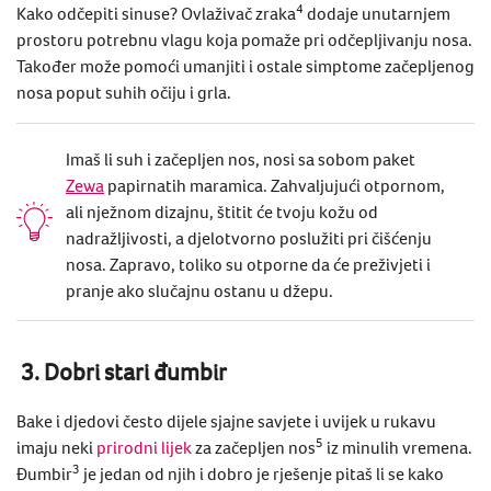
4
Kako odčepiti sinuse
? Ovlaživač zraka
dodaje unutarnjem
prostoru potrebnu vlagu koja pomaže pri odčepljivanju nosa.
Također može pomoći umanjiti i ostale simptome začepljenog
nosa poput suhih očiju i grla.
Imaš li suh i začepljen nos, nosi sa sobom paket
Zewa
papirnatih maramica. Zahvaljujući otpornom,
ali nježnom dizajnu, štitit će tvoju kožu od
nadražljivosti, a djelotvorno poslužiti pri čišćenju
nosa. Zapravo, toliko su otporne da će preživjeti i
pranje ako slučajnu ostanu u džepu.
3. Dobri stari đumbir
Bake i djedovi često dijele sjajne savjete i uvijek u rukavu
5
imaju neki
prirodni lijek
za začepljen nos
iz minulih vremena.
3
Đumbir
je jedan od njih i dobro je rješenje pitaš li se
kako