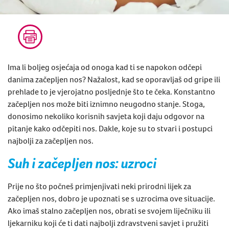
Ima li boljeg osjećaja od onoga kad ti se napokon odčepi
danima začepljen nos? Nažalost, kad se oporavljaš od gripe ili
prehlade to je vjerojatno posljednje što te čeka.
Konstantno
začepljen nos
može biti iznimno neugodno stanje. Stoga,
donosimo nekoliko korisnih savjeta koji daju odgovor na
pitanje
kako odčepiti nos
. Dakle, koje su to stvari i postupci
najbolji za začepljen nos.
Suh i začepljen nos: uzroci
Prije no što počneš primjenjivati neki
prirodni lijek za
začepljen nos
, dobro je upoznati se s uzrocima ove situacije.
Ako imaš
stalno začepljen nos
, obrati se svojem liječniku ili
ljekarniku koji će ti dati najbolji zdravstveni savjet i pružiti