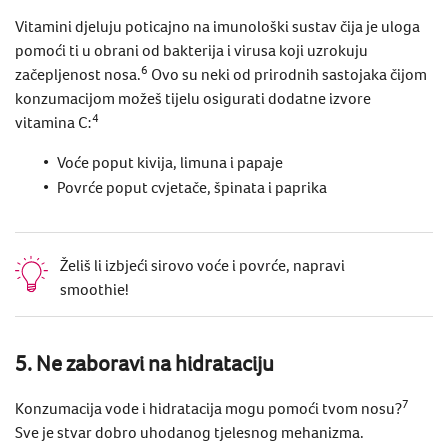
Vitamini djeluju poticajno na imunološki sustav čija je uloga
pomoći ti u obrani od bakterija i virusa koji uzrokuju
6
začepljenost nosa.
Ovo su neki od prirodnih sastojaka čijom
konzumacijom možeš tijelu osigurati dodatne izvore
4
vitamina C
:
Voće poput kivija, limuna i papaje
Povrće poput cvjetače, špinata i paprika
Želiš li izbjeći sirovo voće i povrće, napravi
smoothie!
5. Ne zaboravi na hidrataciju
7
Konzumacija vode i hidratacija mogu pomoći tvom nosu?
Sve je stvar dobro uhodanog tjelesnog mehanizma.