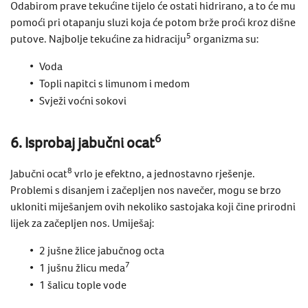
Odabirom prave tekućine tijelo će ostati hidrirano, a to će mu
pomoći pri otapanju sluzi koja će potom brže proći kroz dišne
5
putove. Najbolje tekućine za hidraciju
organizma su:
Voda
Topli napitci s limunom i medom
Svježi voćni sokovi
6
6. Isprobaj jabučni ocat
8
Jabučni ocat
vrlo je efektno, a jednostavno rješenje.
Problemi s disanjem i
začepljen nos navečer,
mogu se brzo
ukloniti miješanjem ovih nekoliko sastojaka koji čine
prirodni
lijek za začepljen nos
. Umiješaj:
2 jušne žlice jabučnog octa
7
1 jušnu žlicu meda
1 šalicu tople vode