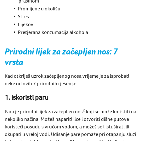
prašinom
Promijene u okolišu
Stres
Lijekovi
Pretjerana konzumacija alkohola
Prirodni lijek za začepljen nos
: 7
vrsta
Kad otkriješ uzrok začepljenog nosa vrijeme je za isprobati
neke od ovih 7 prirodnih rješenja:
1. Iskoristi paru
2
Para je prirodni lijek za začepljen nos
koji se može koristiti na
nekoliko načina. Možeš napariti lice i otvoriti dišne putove
koristeći posudu s vrućom vodom, a možeš se i istuširati ili
okupati u vreloj vodi. Udisanje pare pomaže pri otapanju sluzi