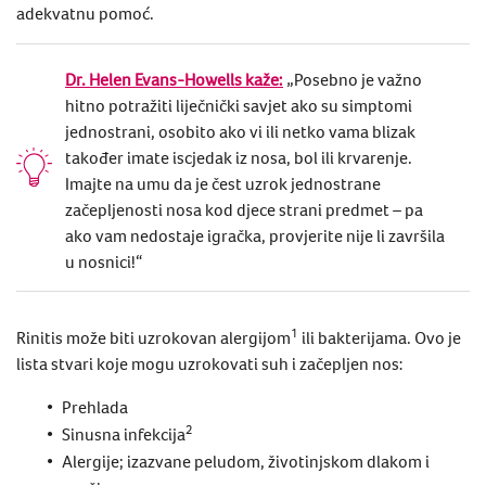
adekvatnu pomoć.
Dr. Helen Evans-Howells kaže:
„Posebno je važno
hitno potražiti liječnički savjet ako su simptomi
jednostrani, osobito ako vi ili netko vama blizak
također imate iscjedak iz nosa, bol ili krvarenje.
Imajte na umu da je čest uzrok jednostrane
začepljenosti nosa kod djece strani predmet – pa
ako vam nedostaje igračka, provjerite nije li završila
u nosnici!“
1
Rinitis može biti uzrokovan alergijom
ili bakterijama. Ovo je
lista stvari koje mogu uzrokovati
suh i začepljen nos:
Prehlada
2
Sinusna infekcija
Alergije; izazvane peludom, životinjskom dlakom i