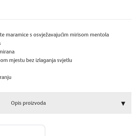
nate maramice s osvježavajućim mirisom mentola
s
umirana
uhom mjestu bez izlaganja svjetlu
ranju
Opis proizvoda