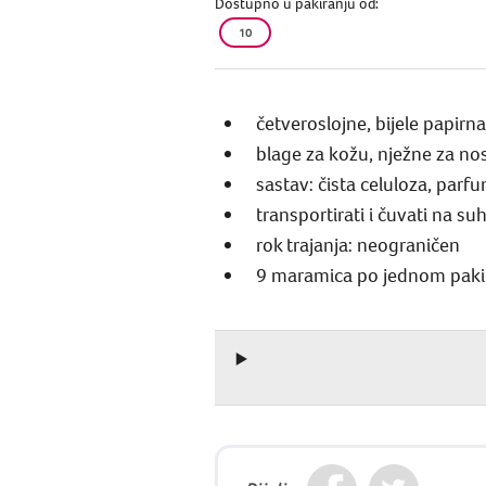
Dostupno u pakiranju od:
10
četveroslojne, bijele papir
blage za kožu, nježne za no
sastav: čista celuloza, parf
transportirati i čuvati na s
rok trajanja: neograničen
9 maramica po jednom paki