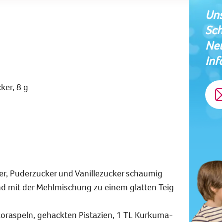
Uns
Sch
Neu
Inf
ker, 8 g
er, Puderzucker und Vanillezucker schaumig
nd mit der Mehlmischung zu einem glatten Teig
oraspeln, gehackten Pistazien, 1 TL Kurkuma-