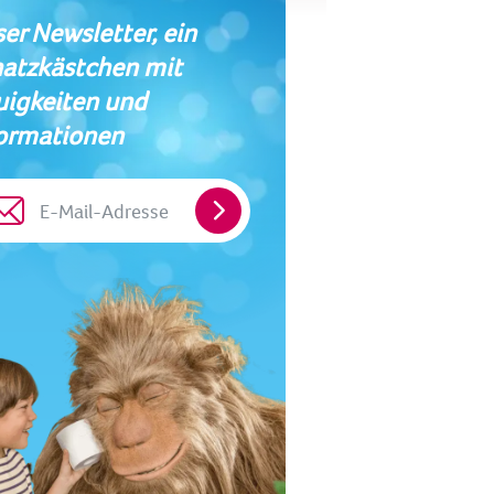
er Newsletter, ein
atzkästchen mit
igkeiten und
ormationen
E-
Mail-
Adresse