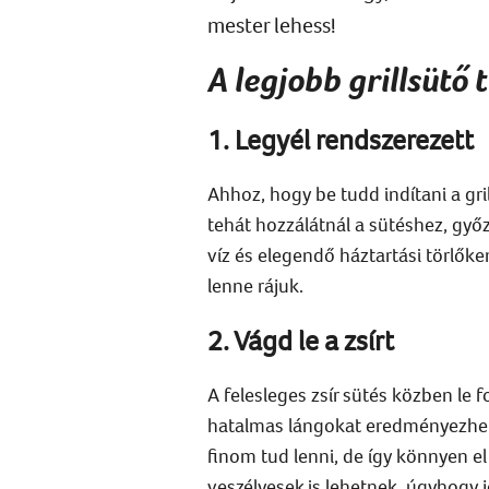
mester lehess!
A legjobb grillsütő 
1. Legyél rendszerezett
Ahhoz, hogy be tudd indítani a gril
tehát hozzálátnál a sütéshez, győ
víz és elegendő háztartási törlők
lenne rájuk.
2. Vágd le a zsírt
A felesleges zsír sütés közben le f
hatalmas lángokat eredményezhet
finom tud lenni, de így könnyen el
veszélyesek is lehetnek, úgyhogy 