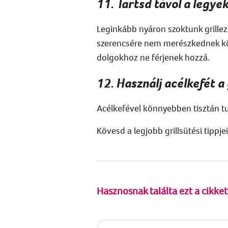
11. Tartsd távol a legye
Leginkább nyáron szoktunk grillezni
szerencsére nem merészkednek közel
dolgokhoz ne férjenek hozzá.
12. Használj acélkefét a 
Acélkefével könnyebben tisztán tud
Kövesd a legjobb grillsütési tippje
Hasznosnak találta ezt a cikket