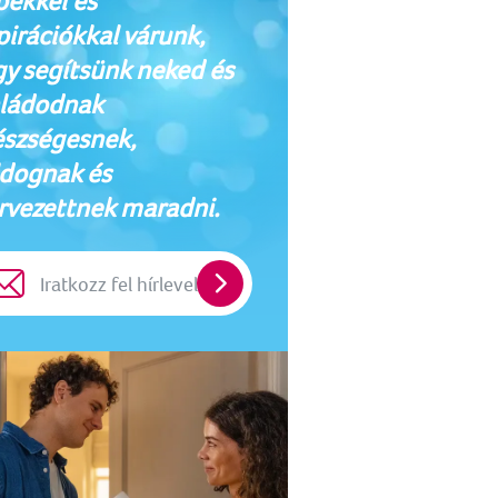
pekkel és
pirációkkal várunk,
y segítsünk neked és
ládodnak
szségesnek,
dognak és
rvezettnek maradni.
Iratkozz
fel
hírlevelünkre!