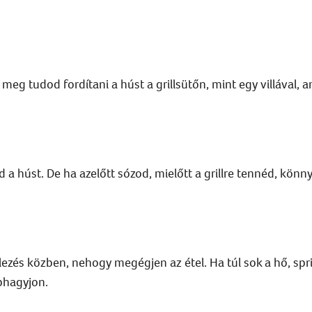
g tudod fordítani a húst a grillsütőn, mint egy villával, am
d a húst. De ha azelőtt sózod, mielőtt a grillre tennéd, könn
llezés közben, nehogy megégjen az étel. Ha túl sok a hő, spri
bbhagyjon.