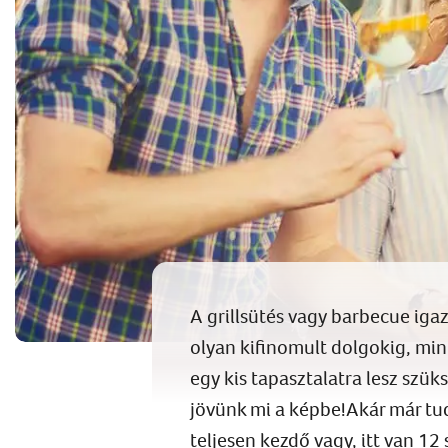
A grillsütés vagy barbecue igaz
olyan kifinomult dolgokig, mint 
egy kis tapasztalatra lesz szüks
jövünk mi a képbe!Akár már tudo
teljesen kezdő vagy, itt van 12