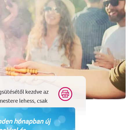
egsütésétől kezdve az
 mestere lehess, csak
den hónapban új