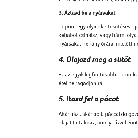
3. Áztasd be a nyársakat
Ez pont egy olyan kerti sütéses tip
kebabot csinálsz, vagy bármi olyat
nyársakat néhány órára, mielőtt n
4. Olajozd meg a sütőt
Ez az egyik legfontosabb tippünk a
étel ne ragadjon rá!
5. Itasd fel a pácot
Akár házi, akár bolti páccal dolgo
olajat tartalmaz, amely tűzzel ér