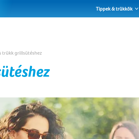
Tippek & trükkök
s trükk grillsütéshez
lsütéshez