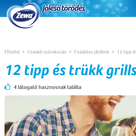
Főoldal
Családi szórakozás
Családos játékok
12 tipp é
12 tipp és trükk gril
4 látogató hasznosnak találta