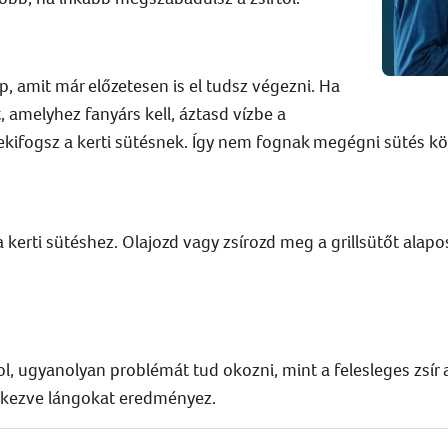
p, amit már előzetesen is el tudsz végezni. Ha
, amelyhez fanyárs kell, áztasd vízbe a
ekifogsz a kerti sütésnek. Így nem fognak megégni sütés k
 kerti sütéshez. Olajozd vagy zsírozd meg a grillsütőt alapo
zol, ugyanolyan problémát tud okozni, mint a felesleges zsír 
intkezve lángokat eredményez.