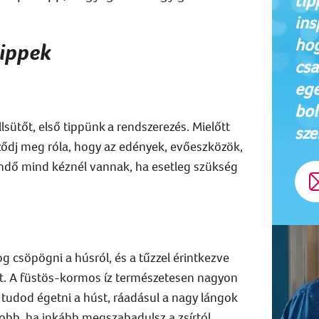
tip
ins
hog
tippek
csa
egé
bol
lsütőt, első tippünk a rendszerezés. Mielőtt
sze
ződj meg róla, hogy az edények, evőeszközök,
endő mind kéznél vannak, ha esetleg szükség
og csöpögni a húsról, és a tűzzel érintkezve
. A füstös-kormos íz természetesen nagyon
 tudod égetni a húst, ráadásul a nagy lángok
jobb, ha inkább megszabadulsz a zsírtól.