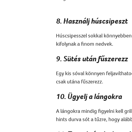
8. Használj húscsipeszt
Húscsipesszel sokkal könnyebben me
kifolynak a finom nedvek.
9. Sütés után fűszerezz
Egy kis sóval könnyen feljavíthato
csak utána fűszerezz.
10. Ügyelj a lángokra
A lángokra mindig figyelni kell gri
hints durva sót a tűzre, hogy alá