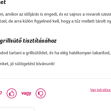
ket
, amikor az időjárás is engedi, és ez sajnos a rovarok szezo
, de arra külön figyelned kell, hogy a tűz mellett tárolt nye
grillsütő tisztításához
od tartani a grillsütődet, és ha elég hatékonyan takarítod,
inket, jó sütögetést kívánunk!
Van kérdése
?
vagy