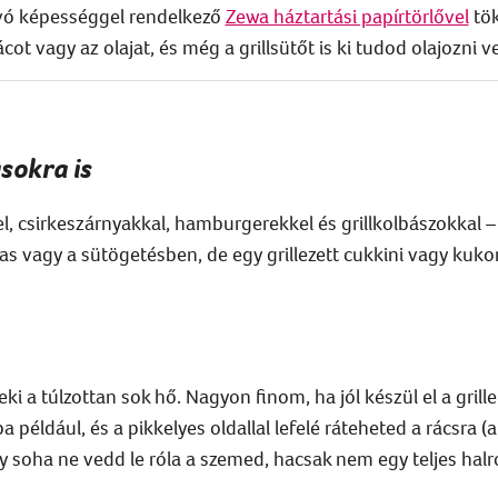
ívó képességgel rendelkező
Zewa háztartási papírtörlővel
tök
ácot vagy az olajat, és még a grillsütőt is ki tudod olajozni ve
sokra is
kel, csirkeszárnyakkal, hamburgerekkel és grillkolbászokkal 
tas vagy a sütögetésben, de egy grillezett cukkini vagy kuk
eki a túlzottan sok hő. Nagyon finom, ha jól készül el a gril
a például, és a pikkelyes oldallal lefelé ráteheted a rácsra (
y soha ne vedd le róla a szemed, hacsak nem egy teljes halró