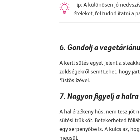
Tip: A különösen jó nedvsz
ételeket, fel tudod itatni a p
6. Gondolj a vegetáriánu
A kerti sütés egyet jelent a steak
zöldségekről sem! Lehet, hogy jár
füstös ízével.
7. Nagyon figyelj a halra
A hal érzékeny hús, nem tesz jót n
sütési trükköt. Betekerheted fóliáb
egy serpenyőbe is. A kulcs az, hog
megsül.