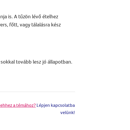
nja is. A tűzön lévő ételhez
rs, főtt, vagy tálalásra kész
 sokkal tovább lesz jó állapotban.
 ehhez a témához?
Lépjen kapcsolatba
velünk!