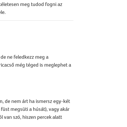
életesen meg tudod fogni az
le.
– de ne feledkezz meg a
oricacső még téged is meglephet a
len, de nem árt ha ismersz egy-két
a füst megsüti a húsát), vagy akár
l van szó, hiszen percek alatt