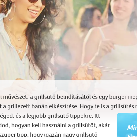
i művészet: a grillsütő beindításától és egy burger m
a grillezett banán elkészítése. Hogy te is a grillsütés
éged, és a legjobb grillsütő tippekre. Itt
d, hogyan kell használni a grillsütőt, akár
Min
 szuper tipp, hogy igazán nagy grillsütő