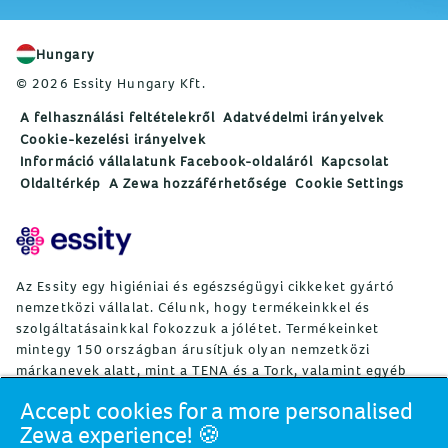
Hungary
© 2026 Essity Hungary Kft.
A felhasználási feltételekről
Adatvédelmi irányelvek
Cookie-kezelési irányelvek
Információ vállalatunk Facebook-oldaláról
Kapcsolat
Oldaltérkép
A Zewa hozzáférhetősége
Cookie Settings
Az Essity egy higiéniai és egészségügyi cikkeket gyártó
nemzetközi vállalat. Célunk, hogy termékeinkkel és
szolgáltatásainkkal fokozzuk a jólétet. Termékeinket
mintegy 150 országban árusítjuk olyan nemzetközi
márkanevek alatt, mint a TENA és a Tork, valamint egyéb
erős márkák, például Actimove, Cutimed, JOBST, Knix,
Accept cookies for a more personalised
Leukoplast, Libero, Libresse, Lotus, Modibodi, Nosotras,
Zewa experience! 🍪
Saba, Tempo, TOM Organic és Zewa. Az Essity mintegy