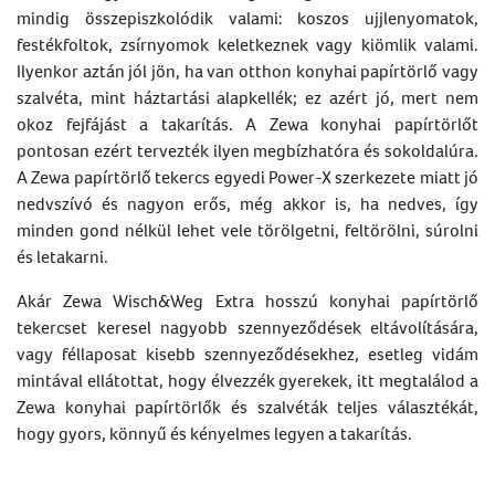
mindig összepiszkolódik valami: koszos ujjlenyomatok,
festékfoltok, zsírnyomok keletkeznek vagy kiömlik valami.
Ilyenkor aztán jól jön, ha van otthon konyhai papírtörlő vagy
szalvéta, mint háztartási alapkellék; ez azért jó, mert nem
okoz fejfájást a takarítás. A Zewa konyhai papírtörlőt
pontosan ezért tervezték ilyen megbízhatóra és sokoldalúra.
A Zewa papírtörlő tekercs egyedi Power-X szerkezete miatt jó
nedvszívó és nagyon erős, még akkor is, ha nedves, így
minden gond nélkül lehet vele törölgetni, feltörölni, súrolni
és letakarni.
Akár Zewa Wisch&Weg Extra hosszú konyhai papírtörlő
tekercset keresel nagyobb szennyeződések eltávolítására,
vagy féllaposat kisebb szennyeződésekhez, esetleg vidám
mintával ellátottat, hogy élvezzék gyerekek, itt megtalálod a
Zewa konyhai papírtörlők és szalvéták teljes választékát,
hogy gyors, könnyű és kényelmes legyen a takarítás.