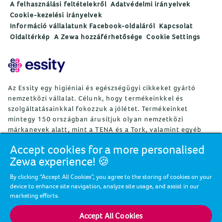
A felhasználási feltételekről
Adatvédelmi irányelvek
Cookie-kezelési irányelvek
Információ vállalatunk Facebook-oldaláról
Kapcsolat
Oldaltérkép
A Zewa hozzáférhetősége
Cookie Settings
Az Essity egy higiéniai és egészségügyi cikkeket gyártó
nemzetközi vállalat. Célunk, hogy termékeinkkel és
szolgáltatásainkkal fokozzuk a jólétet. Termékeinket
mintegy 150 országban árusítjuk olyan nemzetközi
márkanevek alatt, mint a TENA és a Tork, valamint egyéb
erős márkák, például Actimove, Cutimed, JOBST, Knix,
Accept cookies for a more personalised
Leukoplast, Libero, Libresse, Lotus, Modibodi, Nosotras,
Zewa experience! 🍪
Saba, Tempo, TOM Organic és Zewa. Az Essity mintegy
36 000 alkalmazottat foglalkoztat. A nettó árbevétel 2024-
By clicking “Accept All Cookies”, you agree to the storing of cookies on your
ben mintegy 146 mrdSEK (13 mrdEUR) volt. A vállalat
device to enhance site navigation, analyze site usage, and assist in our
székhelye a svédországi Stockholm, az Essity részvényeit
marketing efforts.
pedig a Nasdaq Stockholm jegyzi. Az Essity a jólétért,
valamint az egészséges, környezettudatos és
Accept All Cookies