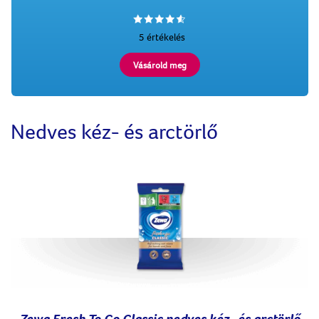
5 értékelés
Vásárold meg
Nedves kéz- és arctörlő
Zewa Fresh To Go Classic nedves kéz- és arctörlő