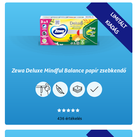
L
I
M
I
T
Á
L
T
I
A
D
Á
K
S
Zewa Deluxe Mindful Balance papír zsebkendő
436 értékelés