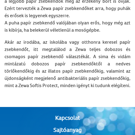
a legjobb papír zsebkendők még az érzékeny bőrt is óvják.
Ezért tervezték a Zewa papír zsebkendőket arra, hogy puhák
és erősek is legyenek egyszerre.
A puha papír zsebkendő valójában olyan erős, hogy még azt
is kibírja, ha belekerül véletlenül a mosógépbe.
Akár az irodába, az iskolába vagy otthonra keresel papír
zsebkendőt, itt megtalálod a Zewa teljes dobozos és
csomagos papír zsebkendő választékát. A sima és vidám
mintázatú dobozos papír zsebkendőktől a nedves
törlőkendőkig és az illatos papír zsebkendőkig, valamint az
újdonságként megjelenő antibakteriális papír zsebkendőkig,
mint a Zewa Softis Protect, minden igényt ki tudunk elégíteni.
Kapcsolat
Sajtóanyag