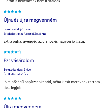
illatok is kellemesek nem irritálóak.
Újra és újra megvenném
Beküldési ideje:
3 éve
Értékelést írta:
Apostol Zoltánné
Extra puha, gyengéd az orrhoz és nagyon jó illatú.
Ezt vásárolom
Beküldési ideje:
3 éve
Értékelést írta:
Éva
Jó minőségű papírzsebkendő, néha kicsit merevnek tartom.,
de a legjobb
Újra megvenném