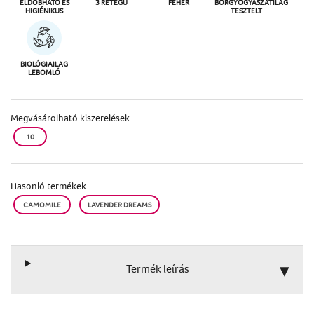
ELDOBHATÓ ÉS
3 RÉTEGŰ
FEHÉR
BŐRGYÓGYÁSZATILAG
HIGIÉNIKUS
TESZTELT
BIOLÓGIAILAG
LEBOMLÓ
Megvásárolható kiszerelések
10
Hasonló termékek
CAMOMILE
LAVENDER DREAMS
Termék leírás