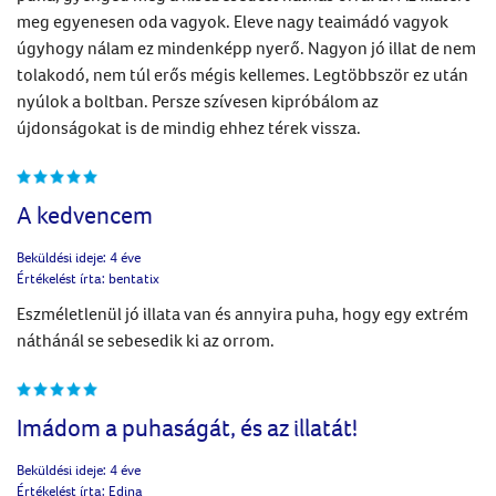
meg egyenesen oda vagyok. Eleve nagy teaimádó vagyok
úgyhogy nálam ez mindenképp nyerő. Nagyon jó illat de nem
tolakodó, nem túl erős mégis kellemes. Legtöbbször ez után
nyúlok a boltban. Persze szívesen kipróbálom az
újdonságokat is de mindig ehhez térek vissza.
A kedvencem
Beküldési ideje:
4 éve
Értékelést írta:
bentatix
Eszméletlenül jó illata van és annyira puha, hogy egy extrém
náthánál se sebesedik ki az orrom.
Imádom a puhaságát, és az illatát!
Beküldési ideje:
4 éve
Értékelést írta:
Edina