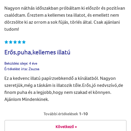
Nagyon náthás időszakban próbáltam ki először és pozitívan
csalódtam. Éreztem a kellemes tea illatot, és emellett nem
dörzsölte ki az orrom a sok fújás, törlés által. Csak ajánlani
tudom!
Erős,puha,kellemes illatú
Beküldési ideje:
4 éve
Értékelést írta:
Zsuzsa
Ez a kedvenc illatú papírzsebkendő a kínálatból. Nagyon
szeretjük,még a táskám is illatozik tőle.Erős,jó nedvszívó,de
finom puha és a legjobb,hogy nem szakad el könnyen.
Ajánlom Mindenkinek.
További értékelések
1-10
Következő
»