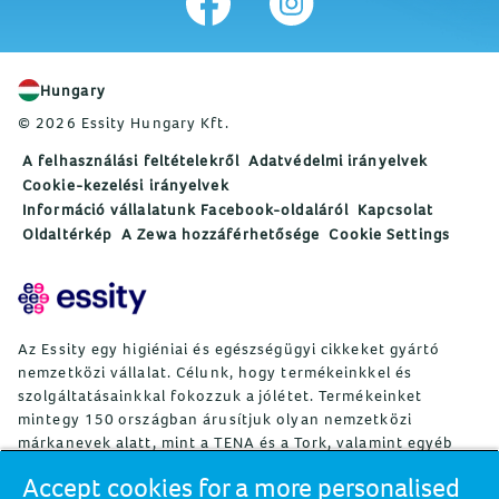
Hungary
© 2026 Essity Hungary Kft.
A felhasználási feltételekről
Adatvédelmi irányelvek
Cookie-kezelési irányelvek
Információ vállalatunk Facebook-oldaláról
Kapcsolat
Oldaltérkép
A Zewa hozzáférhetősége
Cookie Settings
Az Essity egy higiéniai és egészségügyi cikkeket gyártó
nemzetközi vállalat. Célunk, hogy termékeinkkel és
szolgáltatásainkkal fokozzuk a jólétet. Termékeinket
mintegy 150 országban árusítjuk olyan nemzetközi
márkanevek alatt, mint a TENA és a Tork, valamint egyéb
erős márkák, például Actimove, Cutimed, JOBST, Knix,
Accept cookies for a more personalised
Leukoplast, Libero, Libresse, Lotus, Modibodi, Nosotras,