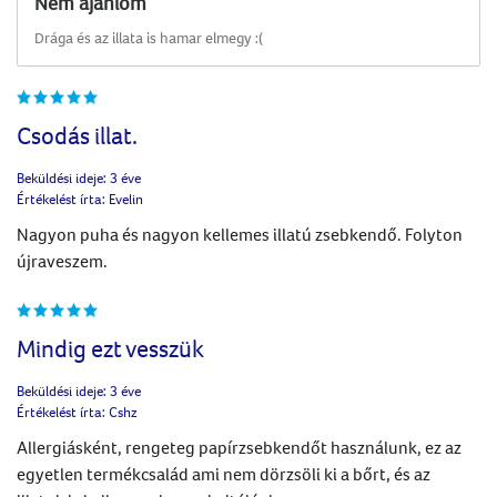
Nem ajánlom
Drága és az illata is hamar elmegy :(
Csodás illat.
Beküldési ideje:
3 éve
Értékelést írta:
Evelin
Nagyon puha és nagyon kellemes illatú zsebkendő. Folyton
újraveszem.
Mindig ezt vesszük
Beküldési ideje:
3 éve
Értékelést írta:
Cshz
Allergiásként, rengeteg papírzsebkendőt használunk, ez az
egyetlen termékcsalád ami nem dörzsöli ki a bőrt, és az