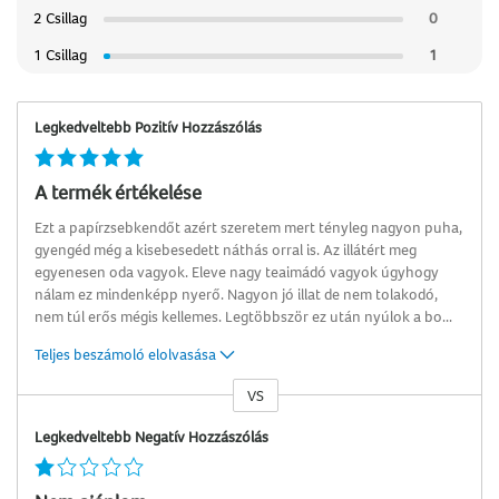
2 Csillag
0
1 Csillag
1
Legkedveltebb Pozitív Hozzászólás
A termék értékelése
Ezt a papírzsebkendőt azért szeretem mert tényleg nagyon puha,
gyengéd még a kisebesedett náthás orral is. Az illátért meg
egyenesen oda vagyok. Eleve nagy teaimádó vagyok úgyhogy
nálam ez mindenképp nyerő. Nagyon jó illat de nem tolakodó,
nem túl erős mégis kellemes. Legtöbbször ez után nyúlok a bo
...
Teljes beszámoló elolvasása
VS
Kontra
Legkedveltebb Negatív Hozzászólás