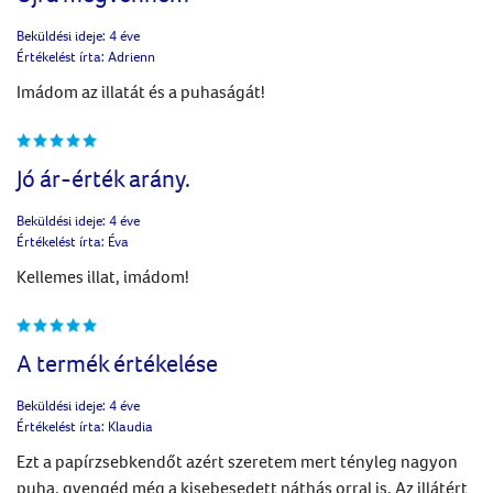
Beküldési ideje:
4 éve
Értékelést írta:
Adrienn
Imádom az illatát és a puhaságát!
Jó ár-érték arány.
Beküldési ideje:
4 éve
Értékelést írta:
Éva
Kellemes illat, imádom!
A termék értékelése
Beküldési ideje:
4 éve
Értékelést írta:
Klaudia
Ezt a papírzsebkendőt azért szeretem mert tényleg nagyon
puha, gyengéd még a kisebesedett náthás orral is. Az illátért