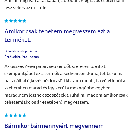
Ami mindig van a táskában, autóban. Megfázás esetén sem
lesz sebes az orr tőle.
Amikor csak tehetem,megveszem ezt a
terméket.
Beküldési ideje:
4 éve
Értékelést írta:
Katus
Az összes Zewa papírzsebkendőt szeretem,de illat
szempontjából ez a termék a kedvencem.Puha,többször is
használható,kevésbé dörzsöli ki az orromat , ha véletlenül a
zsebemben marad és ìgy kerül a mosògépbe,egyben
marad,nem lesznek szöszösek a ruháim.Imádom,amikor csak
tehetem(akciós ár esetében),megveszem.
Bármikor bármennyiért megvennem