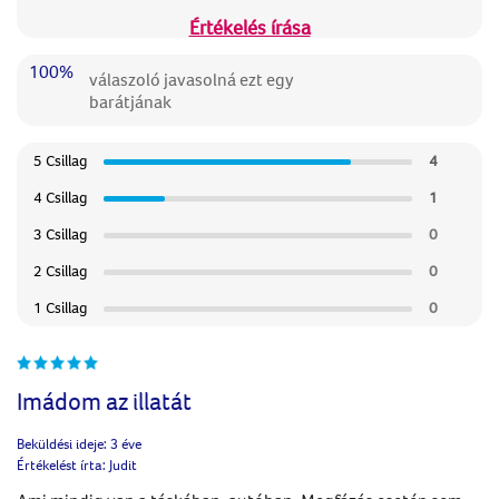
Értékelés írása
100%
válaszoló javasolná ezt egy
barátjának
5 Csillag
4
4 Csillag
1
3 Csillag
0
2 Csillag
0
1 Csillag
0
Imádom az illatát
Beküldési ideje:
3 éve
Értékelést írta:
Judit