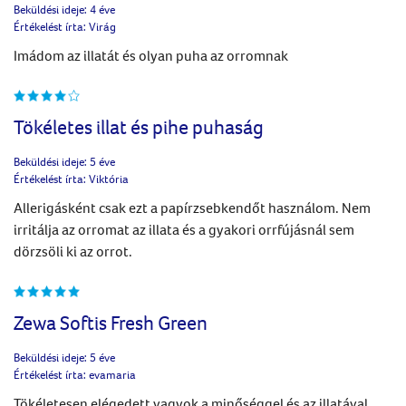
Beküldési ideje:
4 éve
Értékelést írta:
Virág
Imádom az illatát és olyan puha az orromnak
Tökéletes illat és pihe puhaság
Beküldési ideje:
5 éve
Értékelést írta:
Viktória
Allerigásként csak ezt a papírzsebkendőt használom. Nem
irritálja az orromat az illata és a gyakori orrfújásnál sem
dörzsöli ki az orrot.
Zewa Softis Fresh Green
Beküldési ideje:
5 éve
Értékelést írta:
evamaria
Tökéletesen elégedett vagyok a minőséggel és az illatával.