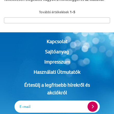
További értékelések
1-5
Kapcsolat
Sajtóanyag
Impresszum
Használati Útmutatók
Értesülj a legfrisebb hírekről és
akciókról
E-mail