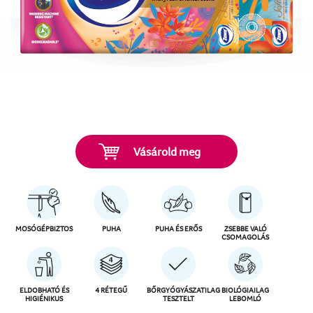
Vásárold meg
MOSÓGÉPBIZTOS
PUHA
PUHA ÉS ERŐS
ZSEBBE VALÓ
CSOMAGOLÁS
ELDOBHATÓ ÉS
4 RÉTEGŰ
BŐRGYÓGYÁSZATILAG
BIOLÓGIAILAG
HIGIÉNIKUS
TESZTELT
LEBOMLÓ