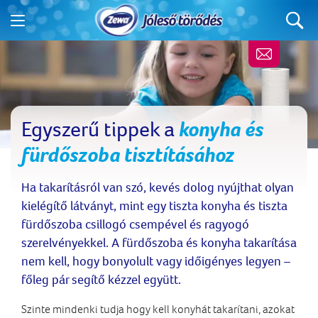
Egyszerű tippek a
konyha és
fürdőszoba tisztításához
Ha takarításról van szó, kevés dolog nyújthat olyan
kielégítő látványt, mint egy tiszta konyha és tiszta
fürdőszoba csillogó csempével és ragyogó
szerelvényekkel. A fürdőszoba és konyha takarítása
nem kell, hogy bonyolult vagy időigényes legyen –
főleg pár segítő kézzel együtt.
Szinte mindenki tudja hogy kell konyhát takarítani, azokat