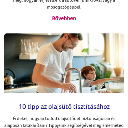
meg, hogyan érj el sikert a sütővel, a mikróval vagy a
mosogatógéppel.
Bővebben
10 tipp az olajsütő tisztításához
Érdekel, hogyan tudod olajsütődet biztonságosan és
alaposan kitakarítani? Tippjeink segítségével megismerheted