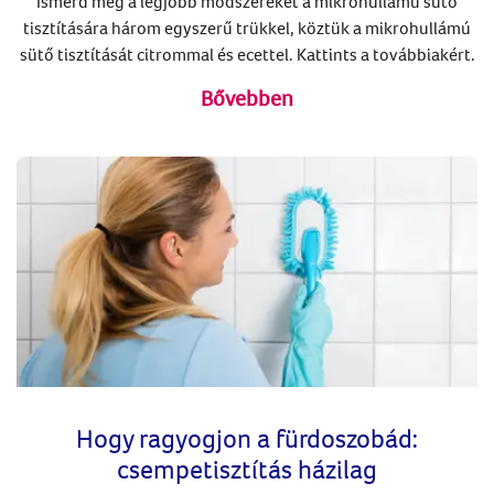
Ismerd meg a legjobb módszereket a mikrohullámú sütő
tisztítására három egyszerű trükkel, köztük a mikrohullámú
sütő tisztítását citrommal és ecettel. Kattints a továbbiakért.
Bővebben
Hogy ragyogjon a fürdoszobád:
csempetisztítás házilag