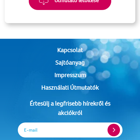
Útmutató letöltése
Kapcsolat
Sajtóanyag
Impresszum
Használati Útmutatók
Értesülj a legfrisebb hírekről és
akciókról
E-mail