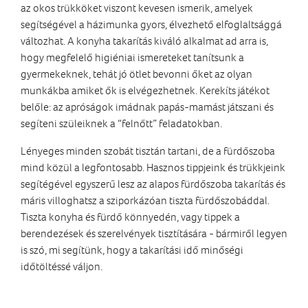
az okos trükköket viszont kevesen ismerik, amelyek
segítségével a házimunka gyors, élvezhető elfoglaltsággá
változhat. A konyha takarítás kiváló alkalmat ad arra is,
hogy megfelelő higiéniai ismereteket tanítsunk a
gyermekeknek, tehát jó ötlet bevonni őket az olyan
munkákba amiket ők is elvégezhetnek. Kerekíts játékot
belőle: az apróságok imádnak papás-mamást játszani és
segíteni szüleiknek a “felnőtt” feladatokban.
Lényeges minden szobát tisztán tartani, de a fürdőszoba
mind közül a legfontosabb. Hasznos tippjeink és trükkjeink
segítégével egyszerű lesz az alapos fürdőszoba takarítás és
máris villoghatsz a sziporkázóan tiszta fürdőszobáddal.
Tiszta konyha és fürdő könnyedén, vagy tippek a
berendezések és szerelvények tisztítására - bármiről legyen
is szó, mi segítünk, hogy a takarítási idő minőségi
időtöltéssé váljon.