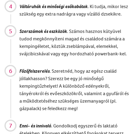
Váltóruhák és minőségi esőkabátok
. Ki tudja, mikor lesz
szükség egy extra nadrágra vagy vízálló dzsekikre.
Szerszámok és eszközök
. Számos hasznos kütyüvel
tudod megkönnyíteni magad és családod számára a
kempingéletet, köztük zseblámpával, elemekkel,
svájcibicskával vagy egy hordozható powerbank-kel.
Főzőfelszerelés
. Szeretnéd, hogy az egész család
jóllakhasson? Szerezz be egy jó minőségű
kempingtűzhelyet! A különböző edényekről,
tányérokról és evőeszközökről, valamint a gyufáról és
a működtetéséhez szükséges üzemanyagról (pl.
gázpalack) se feledkezz meg!
Enni- és innivaló
. Gondolkodj egyszerű és laktató
ételekben. Könnyen elkészíthető fogásokat tervezz,