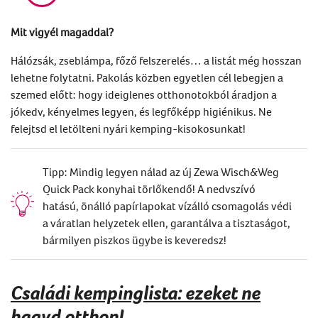
Mit vigyél magaddal?
Hálózsák, zseblámpa, főző felszerelés… a listát még hosszan
lehetne folytatni. Pakolás közben egyetlen cél lebegjen a
szemed előtt: hogy ideiglenes otthonotokból áradjon a
jókedv, kényelmes legyen, és legfőképp higiénikus. Ne
felejtsd el letölteni nyári kemping-kisokosunkat!
Tipp: Mindig legyen nálad az új Zewa Wisch&Weg
Quick Pack konyhai törlőkendő! A nedvszívó
hatású, önálló papírlapokat vízálló csomagolás védi
a váratlan helyzetek ellen, garantálva a tisztaságot,
bármilyen piszkos ügybe is keveredsz!
Családi kempinglista: ezeket ne
hagyd otthon!