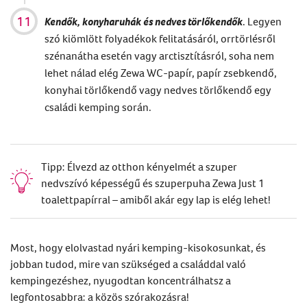
Kendők, konyharuhák és nedves törlőkendők
. Legyen
szó kiömlött folyadékok felitatásáról, orrtörlésről
szénanátha esetén vagy arctisztításról, soha nem
lehet nálad elég Zewa WC-papír, papír zsebkendő,
konyhai törlőkendő vagy nedves törlőkendő egy
családi kemping során.
Tipp: Élvezd az otthon kényelmét a szuper
nedvszívó képességű és szuperpuha Zewa Just 1
toalettpapírral – amiből akár egy lap is elég lehet!
Most, hogy elolvastad nyári kemping-kisokosunkat, és
jobban tudod, mire van szükséged a családdal való
kempingezéshez, nyugodtan koncentrálhatsz a
legfontosabbra: a közös szórakozásra!