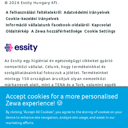
© 2026 Essity Hungary Kft.
A felhasználási feltételekről
Adatvédelmi irányelvek
Cookie-kezelési irányelvek
Információ vállalatunk Facebook-oldaláról
Kapcsolat
Oldaltérkép
A Zewa hozzáférhetősége
Cookie Settings
Az Essity egy higiéniai és egészségügyi cikkeket gyártó
nemzetközi vállalat. Célunk, hogy termékeinkkel és
szolgáltatásainkkal fokozzuk a jólétet. Termékeinket
mintegy 150 országban árusítjuk olyan nemzetközi
márkanevek alatt, mint a TENA és a Tork, valamint egyéb
erős márkák, például Actimove, Cutimed, JOBST, Knix,
Accept cookies for a more personalised
Leukoplast, Libero, Libresse, Lotus, Modibodi, Nosotras,
Zewa experience! 🍪
Saba, Tempo, TOM Organic és Zewa. Az Essity mintegy
36 000 alkalmazottat foglalkoztat. A nettó árbevétel 2024-
By clicking “Accept All Cookies”, you agree to the storing of cookies on your
ben mintegy 146 mrdSEK (13 mrdEUR) volt. A vállalat
device to enhance site navigation, analyze site usage, and assist in our
székhelye a svédországi Stockholm, az Essity részvényeit
marketing efforts.
pedig a Nasdaq Stockholm jegyzi. Az Essity a jólétért,