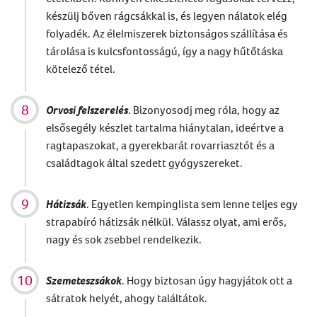
készülj bőven rágcsákkal is, és legyen nálatok elég
folyadék. Az élelmiszerek biztonságos szállítása és
tárolása is kulcsfontosságú, így a nagy hűtőtáska
kötelező tétel.
Orvosi felszerelés
. Bizonyosodj meg róla, hogy az
elsősegély készlet tartalma hiánytalan, ideértve a
ragtapaszokat, a gyerekbarát rovarriasztót és a
családtagok által szedett gyógyszereket.
Hátizsák
. Egyetlen kempinglista sem lenne teljes egy
strapabíró hátizsák nélkül. Válassz olyat, ami erős,
nagy és sok zsebbel rendelkezik.
Szemeteszsákok
. Hogy biztosan úgy hagyjátok ott a
sátratok helyét, ahogy találtátok.