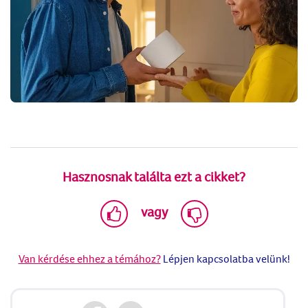
Hasznosnak találta ezt a cikket?
vagy
Van kérdése ehhez a témához?
Lépjen kapcsolatba velünk!