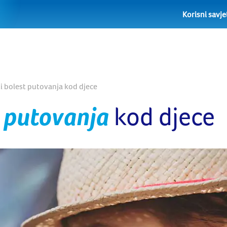
Korisni savje
ti bolest putovanja kod djece
 putovanja
kod djece