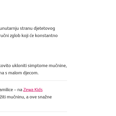
i unutarnju stranu djetetovog
ručni zglob koji će konstantno
kovito ukloniti simptome mučnine,
ima s malom djecom.
amilice – na
Zewa Kids
ažiti mučninu, a ove snažne