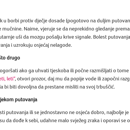
nik u borbi protiv dječje dosade (pogotovo na duljim putovan
e mučnine. Naime, vjeruje se da neprekidno gledanje prema d
tarnje uši da mozgu pošalju krive signale. Bolest putovanja 
anja i uzrokuju osjećaj nelagode.
što drugo
ogoršati ako ga uhvati tjeskoba ili počne razmišljati o tom
i, leti“
, otvori prozor, daj mu da popije vode ili započni raz
i biti dovoljna da prestane misliti na svoj trbuščić.
 tijekom putovanja
sti putovanja ili se jednostavno ne osjeća dobro, najbolje je
nsu da dođe k sebi, udahne malo svježeg zraka i oporavi se 