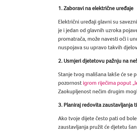
1. Zaboravi na električne uređaje
Električni uređaji glavni su savez
je i jedan od glavnih uzroka pojav
promatrača, može navesti oči i unu
nuspojava su upravo takvih djelov
2. Usmjeri djetetovu pažnju na ne
Stanje tvog mališana lakše će se p
pozornost
igrom riječima poput „let
Zaokupljenost nečim drugim mogla b
3. Planiraj redovita zaustavljanja
Ako tvoje dijete često pati od bole
zaustavljanja pružit će djetetu ša