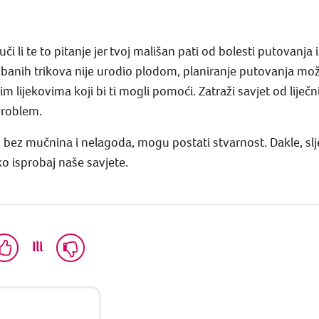
li te to pitanje jer tvoj mališan pati od bolesti putovanja 
obanih trikova nije urodio plodom, planiranje putovanja mo
lijekovima koji bi ti mogli pomoći. Zatraži savjet od liječnik
problem.
 bez mučnina i nelagoda, mogu postati stvarnost. Dakle, slj
ako isprobaj naše savjete.
Ili