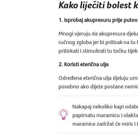
Kako liječiti bolest 
1. Isprobaj akupresuru prije putov
Mnogi vjeruju da akupresura djeluj
ručnog zgloba jer bi pritisak na t
pritiskati i stimulirati tu točku ti
2. Koristi eterična ulja
Određena eterična ulja djeluju u
posebno ako dijete postane nemir
Nakapaj nekoliko kapi odabr
papirnatu maramicu i olakšaj
maramice zadržat će miris i 