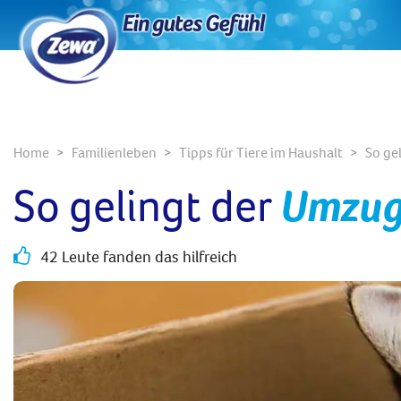
Home
Familienleben
Tipps für Tiere im Haushalt
So ge
So gelingt der
Umzug
42 Leute fanden das hilfreich