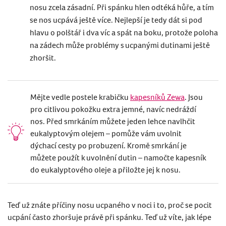
nosu zcela zásadní. Při spánku hlen odtéká hůře, a tím
se nos ucpává ještě více. Nejlepší je tedy dát si pod
hlavu o polštář i dva víc a spát na boku, protože poloha
na zádech může problémy s ucpanými dutinami ještě
zhoršit.
Mějte vedle postele krabičku
kapesníků Zewa
. Jsou
pro citlivou pokožku extra jemné, navíc nedráždí
nos. Před smrkáním můžete jeden lehce navlhčit
eukalyptovým olejem – pomůže vám uvolnit
dýchací cesty po probuzení. Kromě smrkání je
můžete použít k uvolnění dutin – namočte kapesník
do eukalyptového oleje a přiložte jej k nosu.
Teď už znáte příčiny nosu ucpaného v noci i to, proč se pocit
ucpání často zhoršuje právě při spánku. Teď už víte, jak lépe