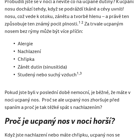
Probudili jste se v noci a nevíte co na ucpané dutiny? K ucpání
nosu dochází tehdy, když se podráždí tkáně a cévy uvnitř
nosu, což vede k otoku, zánětu a tvorbě hlenu – a právě ten
1 2
způsobuje ten známý pocit plnosti.
Za trvale ucpaným
nosem bez rýmy může být více příčin:
Alergie
Nachlazení
Chřipka
Zánět dutin (sinusitida)
1,3
Studený nebo suchý vzduch
Pokud jste byli v poslední době nemocní, je běžné, že máte v
noci ucpaný nos. Proč se ale ucpaný nos zhoršuje před
spaním a proč je tak těžké spát s nachlazením?
Proč je ucpaný nos v noci horší?
Když jste nachlazení nebo máte chřipku, ucpaný nos se