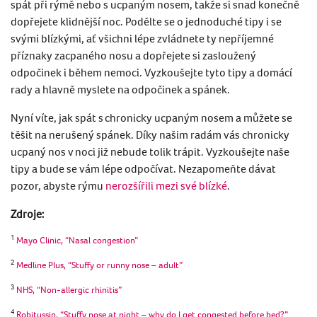
spát při rýmě nebo s ucpaným nosem, takže si snad konečně
dopřejete klidnější noc. Podělte se o jednoduché tipy i se
svými blízkými, ať všichni lépe zvládnete ty nepříjemné
příznaky zacpaného nosu a dopřejete si zasloužený
odpočinek i během nemoci. Vyzkoušejte tyto tipy a domácí
rady a hlavně myslete na odpočinek a spánek.
Nyní víte, jak spát s chronicky ucpaným nosem a můžete se
těšit na nerušený spánek. Díky našim radám vás chronicky
ucpaný nos v noci již nebude tolik trápit. Vyzkoušejte naše
tipy a bude se vám lépe odpočívat. Nezapomeňte dávat
pozor, abyste rýmu
nerozšířili mezi své blízké
.
Zdroje:
1
Mayo Clinic, “Nasal congestion”
2
Medline Plus, “Stuffy or runny nose – adult”
3
NHS, “Non-allergic rhinitis”
4
Robitussin, “Stuffy nose at night – why do I get congested before bed?”