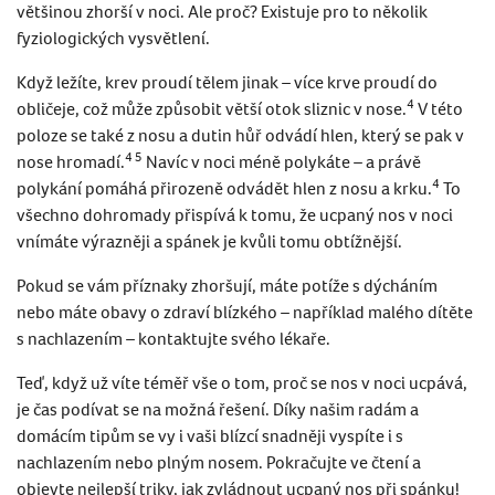
většinou zhorší v noci. Ale proč? Existuje pro to několik
fyziologických vysvětlení.
Když ležíte, krev proudí tělem jinak – více krve proudí do
4
obličeje, což může způsobit větší otok sliznic v nose.
V této
poloze se také z nosu a dutin hůř odvádí hlen, který se pak v
4 5
nose hromadí.
Navíc v noci méně polykáte – a právě
4
polykání pomáhá přirozeně odvádět hlen z nosu a krku.
To
všechno dohromady přispívá k tomu, že ucpaný nos v noci
vnímáte výrazněji a spánek je kvůli tomu obtížnější.
Pokud se vám příznaky zhoršují, máte potíže s dýcháním
nebo máte obavy o zdraví blízkého – například malého dítěte
s nachlazením – kontaktujte svého lékaře.
Teď, když už víte téměř vše o tom, proč se nos v noci ucpává,
je čas podívat se na možná řešení. Díky našim radám a
domácím tipům se vy i vaši blízcí snadněji vyspíte i s
nachlazením nebo plným nosem. Pokračujte ve čtení a
objevte nejlepší triky, jak zvládnout ucpaný nos při spánku!