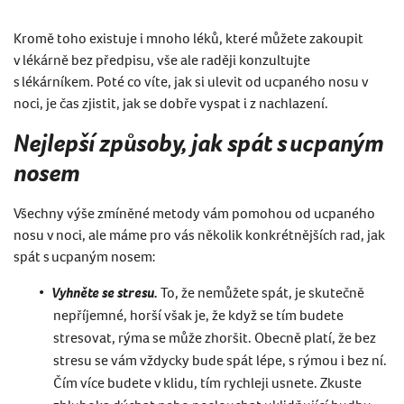
Kromě toho existuje i mnoho léků, které můžete zakoupit
v lékárně bez předpisu, vše ale raději konzultujte
s lékárníkem. Poté co víte, jak si ulevit od ucpaného nosu v
noci, je čas zjistit, jak se dobře vyspat i z nachlazení.
Nejlepší způsoby, jak spát s ucpaným
nosem
Všechny výše zmíněné metody vám pomohou od ucpaného
nosu v noci, ale máme pro vás několik konkrétnějších rad, jak
spát s ucpaným nosem:
Vyhněte se stresu.
To, že nemůžete spát, je skutečně
nepříjemné, horší však je, že když se tím budete
stresovat, rýma se může zhoršit. Obecně platí, že bez
stresu se vám vždycky bude spát lépe, s rýmou i bez ní.
Čím více budete v klidu, tím rychleji usnete. Zkuste