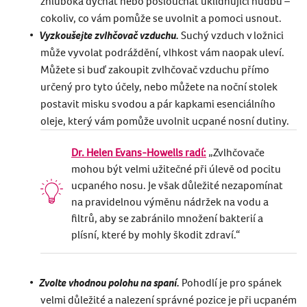
zhluboka dýchat nebo poslouchat uklidňující hudbu –
cokoliv, co vám pomůže se uvolnit a pomoci usnout.
Vyzkoušejte zvlhčovač vzduchu.
Suchý vzduch v ložnici
může vyvolat podráždění, vlhkost vám naopak uleví.
Můžete si buď zakoupit zvlhčovač vzduchu přímo
určený pro tyto účely, nebo můžete na noční stolek
postavit misku s vodou a pár kapkami esenciálního
oleje, který vám pomůže uvolnit ucpané nosní dutiny.
Dr. Helen Evans-Howells radí:
„Zvlhčovače
mohou být velmi užitečné při úlevě od pocitu
ucpaného nosu. Je však důležité nezapomínat
na pravidelnou výměnu nádržek na vodu a
filtrů, aby se zabránilo množení bakterií a
plísní, které by mohly škodit zdraví.“
Zvolte vhodnou polohu na spaní.
Pohodlí je pro spánek
velmi důležité a nalezení správné pozice je při ucpaném