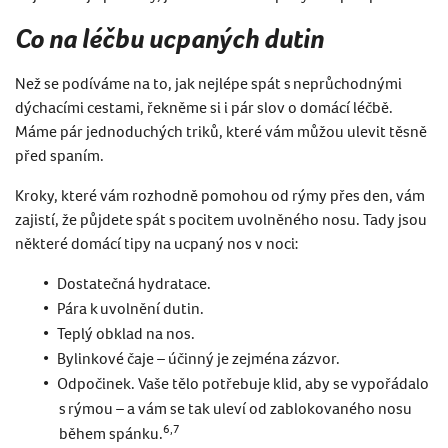
Co na léčbu ucpaných dutin
Než se podíváme na to, jak nejlépe spát s neprůchodnými
dýchacími cestami, řekněme si i pár slov o domácí léčbě.
Máme pár jednoduchých triků, které vám můžou ulevit těsně
před spaním.
Kroky, které vám rozhodně pomohou od rýmy přes den, vám
zajistí, že půjdete spát s pocitem uvolněného nosu. Tady jsou
některé domácí tipy na ucpaný nos v noci:
Dostatečná hydratace.
Pára k uvolnění dutin.
Teplý obklad na nos.
Bylinkové čaje – účinný je zejména zázvor.
Odpočinek. Vaše tělo potřebuje klid, aby se vypořádalo
s rýmou – a vám se tak uleví od zablokovaného nosu
6,7
během spánku.