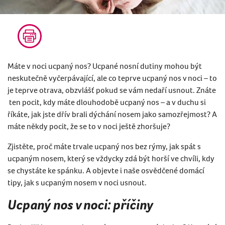
Máte v noci ucpaný nos? Ucpané nosní dutiny mohou být
neskutečně vyčerpávající, ale co teprve ucpaný nos v noci – to
je teprve otrava, obzvlášť pokud se vám nedaří usnout. Znáte
ten pocit, kdy máte dlouhodobě ucpaný nos – a v duchu si
říkáte, jak jste dřív brali dýchání nosem jako samozřejmost? A
máte někdy pocit, že se to v noci ještě zhoršuje?
Zjistěte, proč máte trvale ucpaný nos bez rýmy, jak spát s
ucpaným nosem, který se vždycky zdá být horší ve chvíli, kdy
se chystáte ke spánku. A objevte i naše osvědčené domácí
tipy, jak s ucpaným nosem v noci usnout.
Ucpaný nos v noci: příčiny