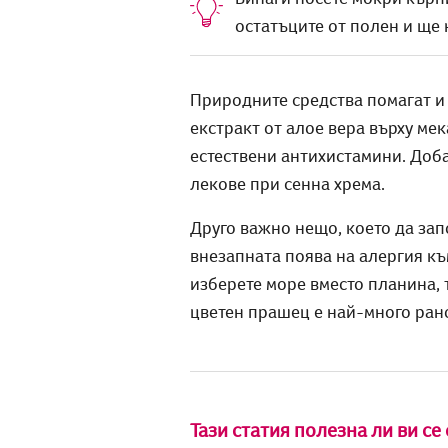
остатъците от полен и ще 
Природните средства помагат и 
екстракт от алое вера върху мек
естествени антихистамини. Доба
лекове при сенна хрема.
Друго важно нещо, което да зап
внезапната поява на алергия къ
изберете море вместо планина, 
цветен прашец е най-много рано 
Тази статия полезна ли ви се