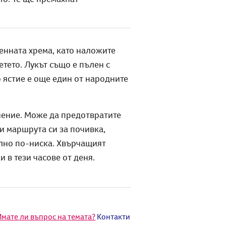
енната хрема, като наложите
етето. Лукът също е пълен с
 ястие е още един от народните
ечение. Може да предотвратите
и маршрута си за почивка,
елно по-ниска. Хвърчащият
 в тези часове от деня.
Имате ли въпрос на темата?
Контакти