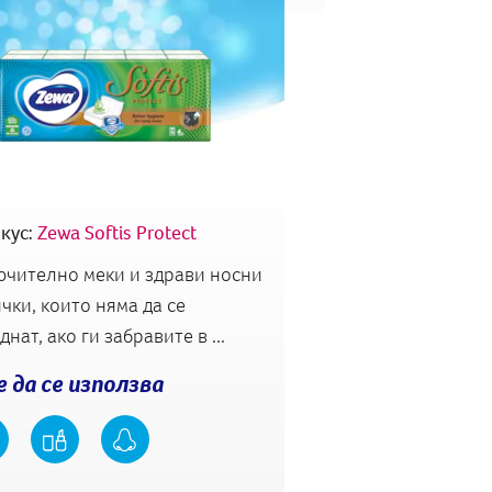
кус:
Zewa Softis Protect
чително меки и здрави носни
чки, които няма да се
нат, ако ги забравите в ...
 да се използва