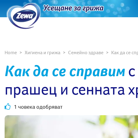
Home
Хигиена и грижа
Семейно здраве
Как да се с
Как да се справим
с
прашец и сенната х
1 човека одобряват