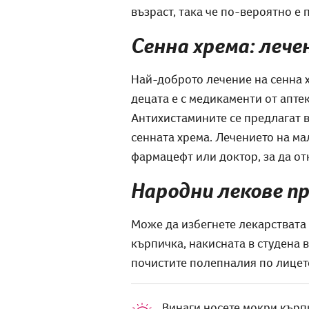
възраст, така че по-вероятно е 
Сенна хрема: лече
Най-доброто лечение на сенна 
децата е с медикаменти от апте
Антихистамините се предлагат в
сенната хрема. Лечението на ма
фармацефт или доктор, за да от
Народни лекове пр
Може да избегнете лекарствата 
кърпичка, накисната в студена 
почистите полепналия по лицето
Винаги носете мокри кърпи