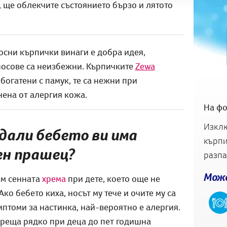
 ще облекчите състоянието бързо и лятото
осни кърпички винаги е добра идея,
носове са неизбежни. Кърпичките
Zewa
богатени с памук, те са нежни при
нена от алергия кожа.
На фо
Изклю
дали бебето ви има
кърпи
ен прашец?
разпад
Може
ем сенната
хрема
при дете, което още не
ко бебето киха, носът му тече и очите му са
мптоми за настинка, най-вероятно е алергия.
среща рядко при деца до пет годишна