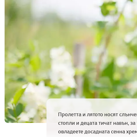
Пролетта и лятото носят слънче
стопли и децата тичат навън, за
овладеете досадната сенна хрем