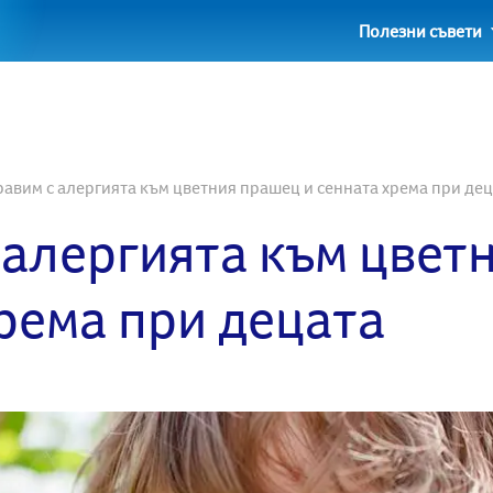
Полезни съвети
правим с алергията към цветния прашец и сенната хрема при де
 алергията към цвет
рема при децата