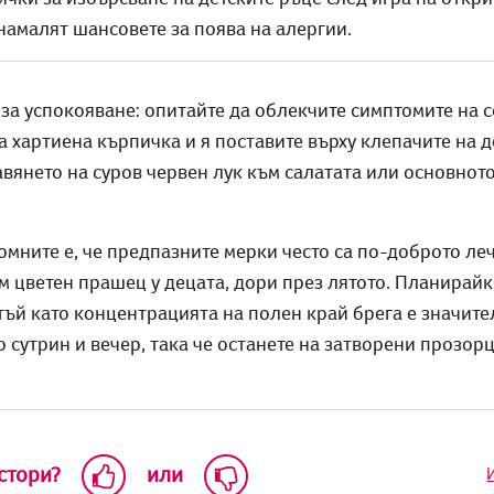
намалят шансовете за поява на алергии.
за успокояване: опитайте да облекчите симптомите на с
а хартиена кърпичка и я поставите върху клепачите на д
вянето на суров червен лук към салатата или основното
омните е, че предпазните мерки често са по-доброто л
м цветен прашец у децата, дори през лятото. Планирайк
тъй като концентрацията на полен край брега е значит
сутрин и вечер, така че останете на затворени прозорци
 стори?
или