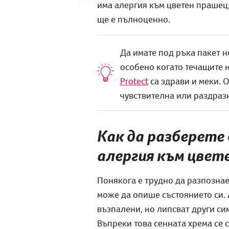
има алергия към цветен прашец,
ще е пълноценно.
Да имате под ръка пакет н
особено когато течащите 
Protect
са здрави и меки. О
чувствителна или раздраз
Как да разберете 
алергия към цвет
Понякога е трудно да разпозна
може да опише състоянието си. А
възпалени, но липсват други си
Въпреки това сенната хрема се 