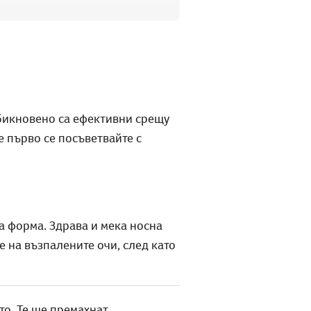
обикновено са ефективни срещу
е първо се посъветвайте с
а форма. Здрава и мека носна
е на възпалените очи, след като
то. Те ще премахнат