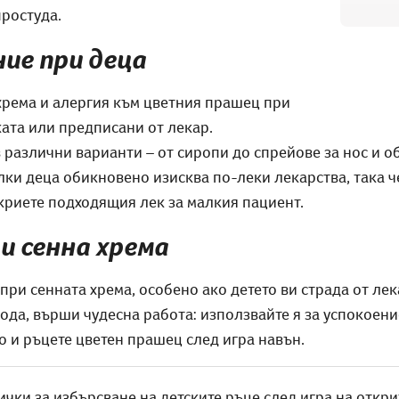
простуда.
ние при деца
хрема и алергия към цветния прашец при
ката или предписани от лекар.
 различни варианти – от сиропи до спрейове за нос и 
лки деца обикновено изисква по-леки лекарства, така ч
криете подходящия лек за малкия пациент.
и сенна хрема
при сенната хрема, особено ако детето ви страда от лек
вода, върши чудесна работа: използвайте я за успокоени
 и ръцете цветен прашец след игра навън.
чки за избърсване на детските ръце след игра на откри