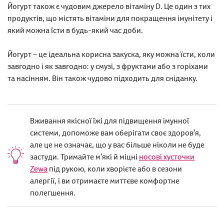
Йогурт також є чудовим джерело вітаміну D. Це один з тих
продуктів, що містять вітаміни для покращення імунітету і
який можна їсти в будь-який час доби.
Йогурт – це ідеальна корисна закуска, яку можна їсти, коли
завгодно і як завгодно: у смузі, з фруктами або з горіхами
та насінням. Він також чудово підходить для сніданку.
Вживання якісної їжі для підвищення імунної
системи, допоможе вам оберігати своє здоров’я,
але це не означає, що у вас більше ніколи не буде
застуди. Тримайте м’які й міцні
носові хусточки
Zewa
під рукою, коли хворієте або в сезони
алергії, і ви отримаєте миттєве комфортне
полегшення.