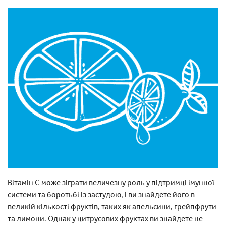
Вітамін С може зіграти величезну роль у підтримці імунної
системи та боротьбі із застудою, і ви знайдете його в
великій кількості фруктів, таких як апельсини, грейпфрути
та лимони. Однак у цитрусових фруктах ви знайдете не