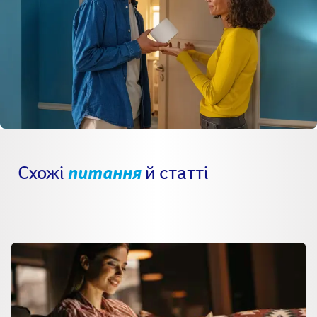
Схожі
питання
й статті