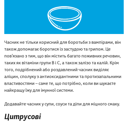
Часник не тільки корисний для боротьби з вампірами, він
також допомагає боротися із застудою та грипом. Це
пов’язано з тим, що він містить багато поживних речовин,
таких як вітаміни групи В і С, а також залізо та калій. Крім
того, подрібнений або роздавлений часник виділяє
аліцин, сполуку з антиоксидантними та протизапальними
властивостями – саме те, що потрібно, коли ви шукаєте
найкращу їжу для імунної системи.
Додавайте часник у супи, соуси та діпи для міцного смаку.
Цитрусові