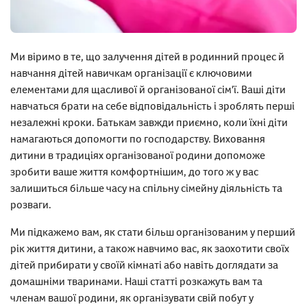
Ми віримо в те, що залучення дітей в родинний процес й
навчання дітей навичкам організації є ключовими
елементами для щасливої й організованої сім'ї. Ваші діти
навчаться брати на себе відповідальність і зроблять перші
незалежні кроки. Батькам завжди приємно, коли їхні діти
намагаються допомогти по господарству. Виховання
дитини в традиціях організованої родини допоможе
зробити ваше життя комфортнішим, до того ж у вас
залишиться більше часу на спільну сімейну діяльність та
розваги.
Ми підкажемо вам, як стати більш організованим у перший
рік життя дитини, а також навчимо вас, як заохотити своїх
дітей прибирати у своїй кімнаті або навіть доглядати за
домашніми тваринами. Наші статті розкажуть вам та
членам вашої родини, як організувати свій побут у