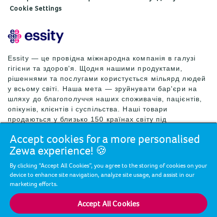
Cookie Settings
Essity — це провідна міжнародна компанія в галузі
гігієни та здоров'я. Щодня нашими продуктами,
рішеннями та послугами користується мільярд людей
у всьому світі. Наша мета — зруйнувати бар'єри на
шляху до благополуччя наших споживачів, пацієнтів,
опікунів, клієнтів і суспільства. Наші товари
продаються у близько 150 країнах світу під
провідними світовими брендами TENA та Tork, а
Accept cookies for a more personalised
також під іншими відомими брендами, як-от Actimove,
Zewa experience! 🍪
Cutimed, JOBST, Knix, Leukoplast, Libero, Libresse,
Lotus, Modibodi, Nosotras, Saba, Tempo, TOM Organic
By clicking “Accept All Cookies”, you agree to the storing of cookies on your
і Zewa. У 2024 році чистий обсяг продажів Essity
device to enhance site navigation, analyze site usage, and assist in our
склав близько 146 млрд шведських крон (13 млрд
marketing efforts.
євро), а кількість працівників становила 36 000 осіб.
Штаб-квартира компанії розташована у Стокгольмі,
Accept All Cookies
Швеція, а акції Essity котируються на біржі Nasdaq