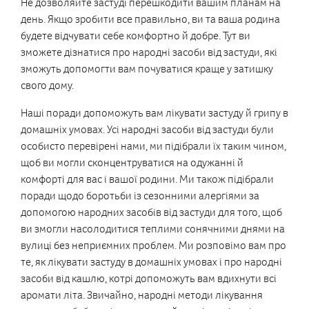
Не дозволяйте застуді перешкодити вашим планам на
день. Якщо зробити все правильно, ви та ваша родина
будете відчувати себе комфортно й добре. Тут ви
зможете дізнатися про народні засоби від застуди, які
зможуть допомогти вам почуватися краще у затишку
свого дому.
Наші поради допоможуть вам лікувати застуду й грипу в
домашніх умовах. Усі народні засоби від застуди були
особисто перевірені нами, ми підібрали їх таким чином,
щоб ви могли сконцентруватися на одужанні й
комфорті для вас і вашої родини. Ми також підібрали
поради щодо боротьби із сезонними алергіями за
допомогою народних засобів від застуди для того, щоб
ви змогли насолодитися теплими сонячними днями на
вулиці без неприємних проблем. Ми розповімо вам про
те, як лікувати застуду в домашніх умовах і про народні
засоби від кашлю, котрі допоможуть вам вдихнути всі
аромати літа. Звичайно, народні методи лікування