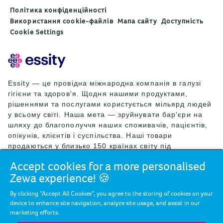
Політика конфіденційності
Використання cookie-файлів
Мапа сайту
Доступність
Cookie Settings
Essity — це провідна міжнародна компанія в галузі
гігієни та здоров'я. Щодня нашими продуктами,
рішеннями та послугами користується мільярд людей
у всьому світі. Наша мета — зруйнувати бар'єри на
шляху до благополуччя наших споживачів, пацієнтів,
опікунів, клієнтів і суспільства. Наші товари
продаються у близько 150 країнах світу під
провідними світовими брендами TENA та Tork, а
Accept cookies for a more personalised
також під іншими відомими брендами, як-от Actimove,
Zewa experience! 🍪
Cutimed, JOBST, Knix, Leukoplast, Libero, Libresse,
Lotus, Modibodi, Nosotras, Saba, Tempo, TOM Organic
By clicking “Accept All Cookies”, you agree to the storing of cookies on your
і Zewa. У 2024 році чистий обсяг продажів Essity
device to enhance site navigation, analyze site usage, and assist in our
склав близько 146 млрд шведських крон (13 млрд
marketing efforts.
євро), а кількість працівників становила 36 000 осіб.