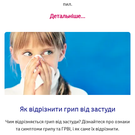
пил.
Детальніше...
Як відрізнити грип від застуди
Чим відрізняється грип від застуди? Дізнайтеся про ознаки
та симптоми грипу та ГРВІ, і як саме їх відрізнити.