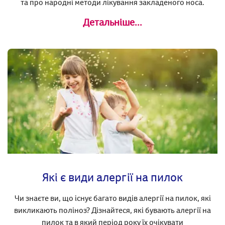
та про народні методи лікування закладеного носа.
Детальніше...
Які є види алергії на пилок
Чи знаєте ви, що існує багато видів алергії на пилок, які
викликають поліноз? Дізнайтеся, які бувають алергії на
пилок та в який період року їх очікувати