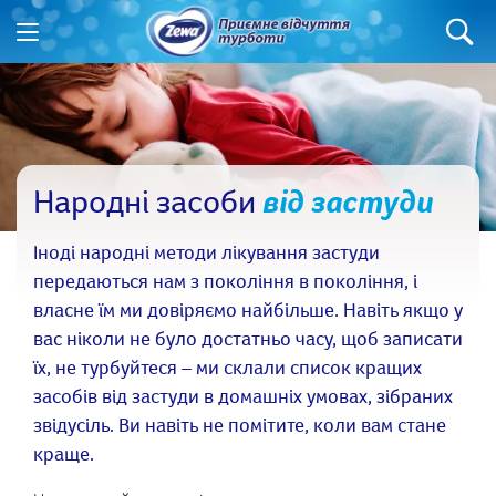
Народні засоби
від застуди
Іноді народні методи лікування застуди
передаються нам з покоління в покоління, і
власне їм ми довіряємо найбільше. Навіть якщо у
вас ніколи не було достатньо часу, щоб записати
їх, не турбуйтеся – ми склали список кращих
засобів від застуди в домашніх умовах, зібраних
звідусіль. Ви навіть не помітите, коли вам стане
краще.