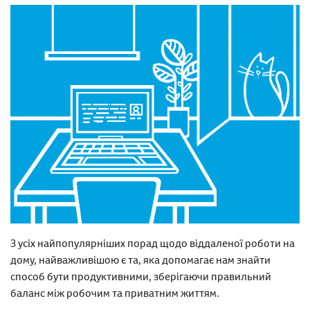
З усіх найпопулярніших порад щодо віддаленої роботи на
дому, найважливішою є та, яка допомагає нам знайти
способ бути продуктивними, зберігаючи правильний
баланс між робочим та приватним життям.