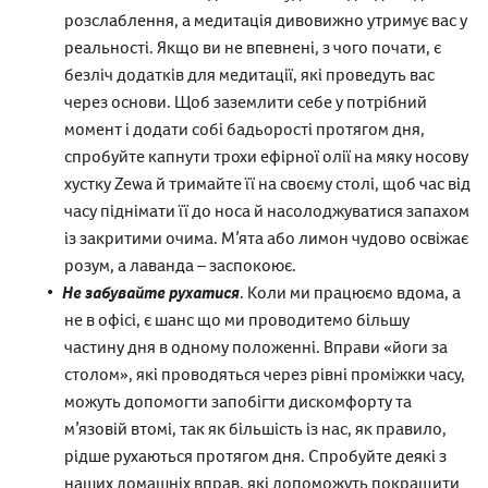
розслаблення, а медитація дивовижно утримує вас у
реальності. Якщо ви не впевнені, з чого почати, є
безліч додатків для медитації, які проведуть вас
через основи. Щоб заземлити себе у потрібний
момент і додати собі бадьорості протягом дня,
спробуйте капнути трохи ефірної олії на мяку носову
хустку Zewa й тримайте її на своєму столі, щоб час від
часу піднімати її до носа й насолоджуватися запахом
із закритими очима. М’ята або лимон чудово освіжає
розум, а лаванда – заспокоює.
Не забувайте рухатися
. Коли ми працюємо вдома, а
не в офісі, є шанс що ми проводитемо більшу
частину дня в одному положенні. Вправи «йоги за
столом», які проводяться через рівні проміжки часу,
можуть допомогти запобігти дискомфорту та
м’язовій втомі, так як більшість із нас, як правило,
рідше рухаються протягом дня. Спробуйте деякі з
наших домашніх вправ, які допоможуть покращити