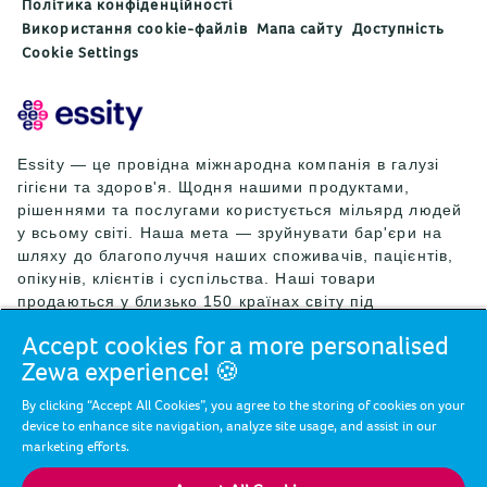
Політика конфіденційності
Використання cookie-файлів
Мапа сайту
Доступність
Cookie Settings
Essity — це провідна міжнародна компанія в галузі
гігієни та здоров'я. Щодня нашими продуктами,
рішеннями та послугами користується мільярд людей
у всьому світі. Наша мета — зруйнувати бар'єри на
шляху до благополуччя наших споживачів, пацієнтів,
опікунів, клієнтів і суспільства. Наші товари
продаються у близько 150 країнах світу під
провідними світовими брендами TENA та Tork, а
Accept cookies for a more personalised
також під іншими відомими брендами, як-от Actimove,
Zewa experience! 🍪
Cutimed, JOBST, Knix, Leukoplast, Libero, Libresse,
Lotus, Modibodi, Nosotras, Saba, Tempo, TOM Organic
By clicking “Accept All Cookies”, you agree to the storing of cookies on your
і Zewa. У 2024 році чистий обсяг продажів Essity
device to enhance site navigation, analyze site usage, and assist in our
склав близько 146 млрд шведських крон (13 млрд
marketing efforts.
євро), а кількість працівників становила 36 000 осіб.
Штаб-квартира компанії розташована у Стокгольмі,