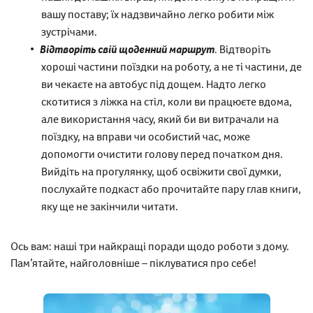
вашу поставу; їх надзвичайно легко робити між
зустрічами.
Відтворіть свій щоденний маршрут
. Відтворіть
хороші частини поїздки на роботу, а не ті частини, де
ви чекаєте на автобус під дощем. Надто легко
скотитися з ліжка на стіл, коли ви працюєте вдома,
але використання часу, який би ви витрачали на
поїздку, на вправи чи особистий час, може
допомогти очистити голову перед початком дня.
Вийдіть на прогулянку, щоб освіжити свої думки,
послухайте подкаст або прочитайте пару глав книги,
яку ще не закінчили читати.
Ось вам: наші три найкращі поради щодо роботи з дому.
Пам’ятайте, найголовніше – піклуватися про себе!