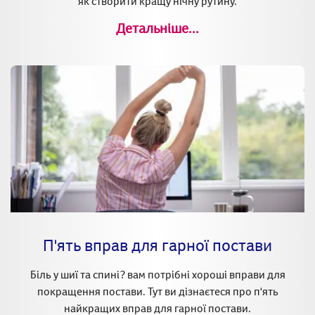
як створити кращу нічну рутину.
Детальніше...
П'ять вправ для гарної постави
Біль у шиї та спині? вам потрібні хороші вправи для
покращення постави. Тут ви дізнаєтеся про п'ять
найкращих вправ для гарної постави.