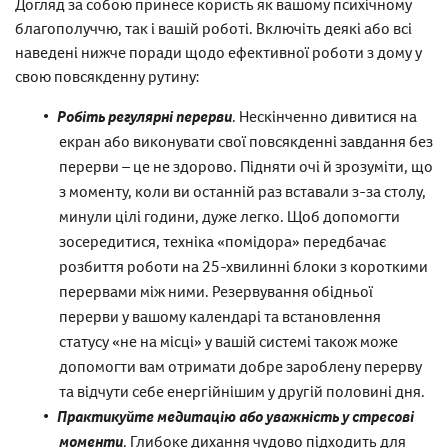
Догляд за собою принесе користь як вашому психічному
благополуччю, так і вашій роботі. Включіть деякі або всі
наведені нижче поради щодо ефективної роботи з дому у
свою повсякденну рутину:
Робіть регулярні перерви
. Нескінченно дивитися на
екран або виконувати свої повсякденні завдання без
перерви – це не здорово. Підняти очі й зрозуміти, що
з моменту, коли ви останній раз вставали з-за столу,
минули цілі години, дуже легко. Щоб допомогти
зосередитися, техніка «помідора» передбачає
розбиття роботи на 25-хвилинні блоки з короткими
перервами між ними. Резервування обідньої
перерви у вашому календарі та встановлення
статусу «не на місці» у вашій системі також може
допомогти вам отримати добре зароблену перерву
та відчути себе енергійнішим у другій половині дня.
Практикуйте медитацію або уважність у стресові
моменти
. Глибоке дихання чудово підходить для