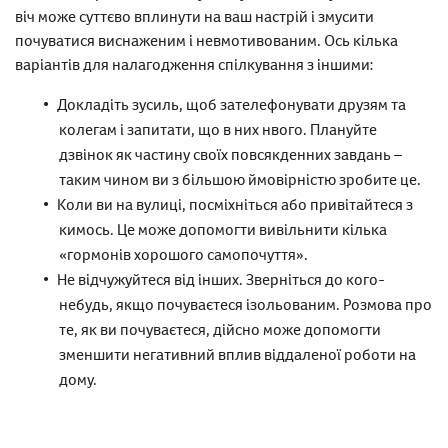
віч може суттєво вплинути на ваш настрій і змусити
почуватися виснаженим і невмотивованим. Ось кілька
варіантів для налагодження спілкування з іншими:
Докладіть зусиль, щоб зателефонувати друзям та
колегам і запитати, що в них нвого. Плануйте
дзвінок як частину своїх повсякденних завдань –
таким чином ви з більшою ймовірністю зробите це.
Коли ви на вулиці, посміхніться або привітайтеся з
кимось. Це може допомогти вивільнити кілька
«гормонів хорошого самопочуття».
Не відчужуйтеся від інших. Зверніться до кого-
небудь, якщо почуваєтеся ізольованим. Розмова про
те, як ви почуваєтеся, дійсно може допомогти
зменшити негативний вплив віддаленої роботи на
дому.