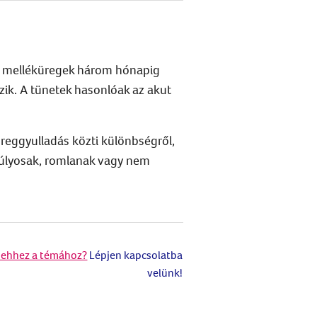
a a melléküregek három hónapig
ik. A tünetek hasonlóak az akut
reggyulladás közti különbségről,
 súlyosak, romlanak vagy nem
 ehhez a témához?
Lépjen kapcsolatba
velünk!