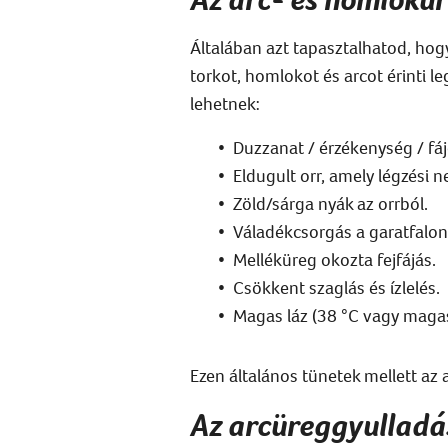
Általában azt tapasztalhatod, hogy
torkot, homlokot és arcot érinti l
lehetnek:
Duzzanat / érzékenység / fá
Eldugult orr, amely légzési 
Zöld/sárga nyák az orrból.
Váladékcsorgás a garatfalon
Melléküreg okozta fejfájás.
Csökkent szaglás és ízlelés.
Magas láz (38 °C vagy maga
Ezen általános tünetek mellett az 
Az arcüreggyulladás