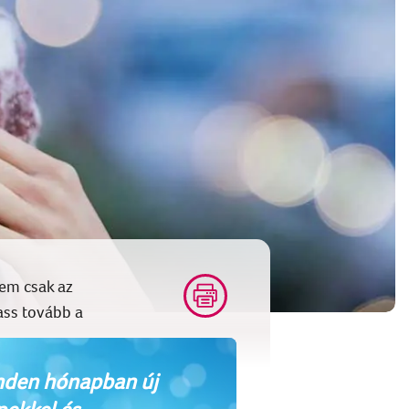
nem csak az
ass tovább a
den hónapban új