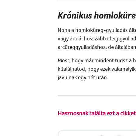
Krónikus homloküre
Noha a homloküreg-gyulladás által
vagy annál hosszabb ideig gyulla
arcüreggyulladáshoz, de általában
Most, hogy már mindent tudsz a ho
kitalálhatod, hogy ezek valamelyi
javulnak egy hét után.
Hasznosnak találta ezt a cikket