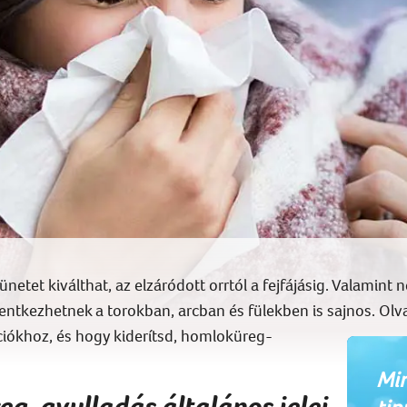
etet kiválthat, az elzáródott orrtól a fejfájásig. Valamint 
lentkezhetnek a torokban, arcban és fülekben is sajnos. Olv
iókhoz, és hogy kiderítsd, homloküreg-
Min
eg-gyulladás általános jelei