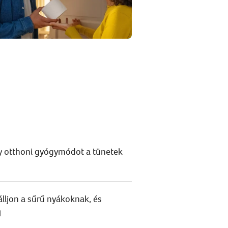
ny otthoni gyógymódot a tünetek
nálljon a sűrű nyákoknak, és
!