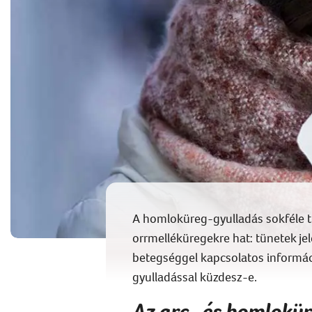
A homloküreg-gyulladás sokféle tün
orrmelléküregekre hat: tünetek je
betegséggel kapcsolatos informác
gyulladással küzdesz-e.
Az arc- és homlokür