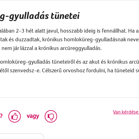
g-gyulladás tünetei
ában 2-3 hét alatt javul, hosszabb ideig is fennállhat. H
dtak és duzzadtak, krónikus homloküreg-gyulladásnak nevez
 nem jár lázzal a krónikus arcüreggyulladás.
mloküreg-gyulladás tüneteiről és az akut és krónikus arcü
kétől szenvedsz-e. Célszerű orvoshoz fordulni, ha tüneteid
Van kérdése
?
vagy