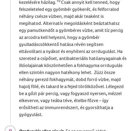
10
kezelésére házilag.
Csak annyit kell tenned, hogy
felszeleteled egy gyömbér gyökerét, és felforralod
néhány csésze vízben, majd akár teaként is
megihatod. Alternatív megoldásként beáztathatsz
egy pamutkendőt a gyömbéres vízbe, amit tíz percig
az arcodra kell helyezni, hogy a gyömbér
gyulladáscsökkentő hatása révén segítsen
eltávolítani a nyákot és enyhíteni az orrdugulást. Ha
szereted a csípőset, antibakteriális hatóanyagainak és
illóolajainak köszönhetően a fokhagyma orrdugulás
ellen szintén nagyon hatékony lehet. Zúzz össze
néhány gerezd fokhagymát, dobd forró vízbe, majd
hajolj fölé, és takard le a fejed törölközővel. Lélegezd
be a gőzt pár percig, vagy fogyaszd nyersen
,
mézzel
elkeverve, vagy teába téve, ételbe főzve – így
erősítheti az immunrendszert, és gyorsíthatja a
gyógyulást.
Orrdugulás ellen sós víz
.
Ez az egyszerű oldat