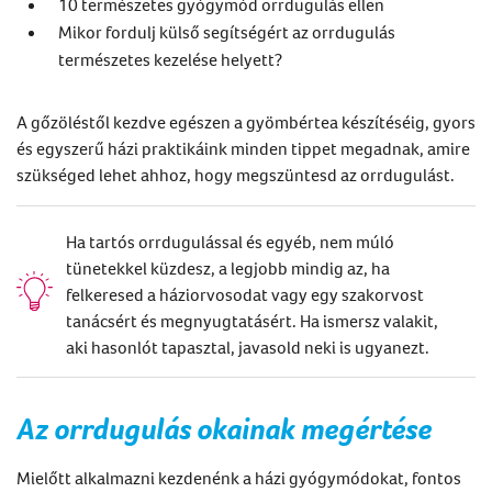
10 természetes gyógymód orrdugulás ellen
Mikor fordulj külső segítségért az orrdugulás
természetes kezelése helyett?
A gőzöléstől kezdve egészen a gyömbértea készítéséig, gyors
és egyszerű házi praktikáink minden tippet megadnak, amire
szükséged lehet ahhoz, hogy megszüntesd az orrdugulást.
Ha tartós orrdugulással és egyéb, nem múló
tünetekkel küzdesz, a legjobb mindig az, ha
felkeresed a háziorvosodat vagy egy szakorvost
tanácsért és megnyugtatásért. Ha ismersz valakit,
aki hasonlót tapasztal, javasold neki is ugyanezt.
Az
orrdugulás
okainak megértése
Mielőtt alkalmazni kezdenénk a házi gyógymódokat, fontos