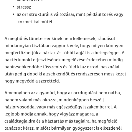
stressz
az orr strukturális változásai, mint például törés vagy
kozmetikai műtét
A meghűlés tünetei senkinek nem kellemesek, ráadásul
mindannyian tisztában vagyunk vele, hogy milyen könnyen
megfertőzhetjük a háztartás többi tagját is a betegséggel. A
baktériumok terjesztésének megelőzése érdekében mindig
papírzsebkendőbe tüsszents és fújd ki az orrod, használat
után pedig dobd ki a zsebkendőt és rendszeresen moss kezet,
hogy megvédd a szeretteid.
Amennyiben az a gyanúd, hogy az orrdugulást nem nátha,
hanem valami más okozza, mindenképpen beszélj
háziorvosoddal vagy más egészségügyi szakemberrel. A
legjobb módja annak, hogy vigyázz magadra, a
családtagjaidra és a háztartás más tagjaira, ha megfelelő
tanácsot kérsz, mielőtt bármilyen gyógyszert is elkezdenél