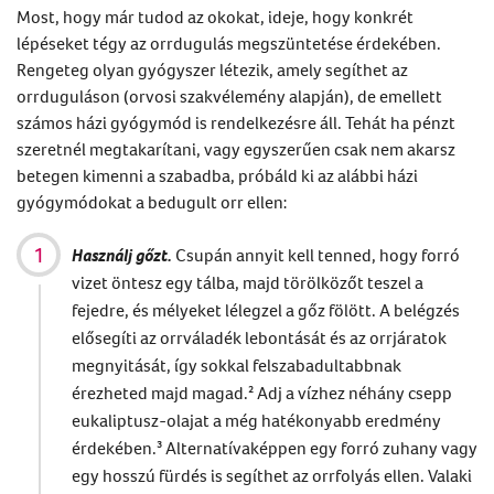
Most, hogy már tudod az okokat, ideje, hogy konkrét
lépéseket tégy az orrdugulás megszüntetése érdekében.
Rengeteg olyan gyógyszer létezik, amely segíthet az
orrduguláson (orvosi szakvélemény alapján), de emellett
számos házi gyógymód is rendelkezésre áll. Tehát ha pénzt
szeretnél megtakarítani, vagy egyszerűen csak nem akarsz
betegen kimenni a szabadba, próbáld ki az alábbi házi
gyógymódokat a bedugult orr ellen:
Haszn
álj
gőzt.
Csupán annyit kell tenned, hogy forró
vizet öntesz egy tálba, majd törölközőt teszel a
fejedre, és mélyeket lélegzel a gőz fölött. A belégzés
elősegíti az orrváladék lebontását és az orrjáratok
megnyitását, így sokkal felszabadultabbnak
érezheted majd magad.² Adj a vízhez néhány csepp
eukaliptusz-olajat a még hatékonyabb eredmény
érdekében.³ Alternatívaképpen egy forró zuhany vagy
egy hosszú fürdés is segíthet az orrfolyás ellen. Valaki