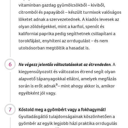
vitaminban gazdag gyümölcsökből – kiviből,
citromból és papayából – készült turmixok valóságos
löketet adnak a szervezetednek. A kiadós levesek az
olyan zöldségekkel, mint a karfiol, spenót és
kaliforniai paprika pedig segíthetnek csillapítani a
torokfájást, enyhíteni az orrdugulást – és nem
utolsósorban megtöltik a hasadat is.
Ne végezz jelentős változtatásokat az étrendeden.
A
kiegyensúlyozott és változatos étrend segít olyan
alapvető tápanyagokkal ellátni, amelyek megfázás
9
során is erőt adnak
– mint ahogy akkor is,
amikor
egyébként jól vagy.
Kóstold meg a gyömbért vagy a fokhagymát!
Gyulladásgátló tulajdonságainak köszönhetően a
gyömbér az egyik legjobb házi praktika orrdugulás