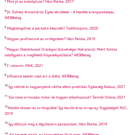
3
Mire jó az eukaliptusz? Házi Patika, 2017
4
Dr. Soltész Annamária: Égési sérülések – A kezelés aranyszabályai,
WEBBeteg
5
Megbetegíthet a párásító készülék? Tüdőközpont, 2020
6
Hogyan javíthatunk az orrlégzésen? Házi Patika, 2019
7
Magyar Dietetikusok Országos Szövetsége: Hidratáció: Miért fontos
odafigyelni a megfelelő folyadékpótlásra? WEBBeteg
8
C-vitamin. NNK, 2021
9
Influenza esetén csak árt a diéta. WEBBeteg
10
Így néztek ki nagyanyáink nátha elleni praktikái. Egészség Kalauz, 2021
11
Sós vizes orrmosás: mikor és hogyan alkalmazzuk? Termál Online, 2021
12
Kezeld okosan az orrdugulást! Így kerüld el az orrspray-függőséget! NLC,
2019
13
Így előzzük meg a légzőszervi panaszokat. Házi Patika, 2019
14
Aki keveset alszik, az könnyebben fázik meg. WEBBeteg