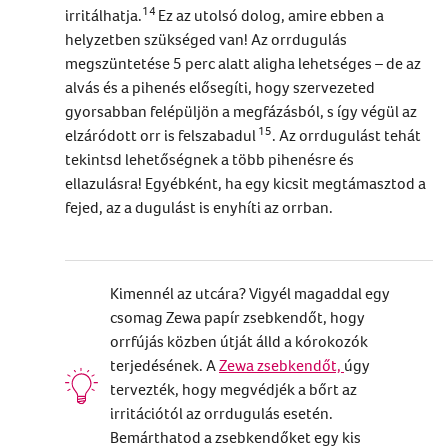
14
irritálhatja.
Ez az utolsó dolog, amire ebben a
helyzetben szükséged van! Az orrdugulás
megszüntetése 5 perc alatt aligha lehetséges – de az
alvás és a pihenés elősegíti, hogy szervezeted
gyorsabban felépüljön a megfázásból, s így végül az
15
elzáródott orr is felszabadul
. Az orrdugulást tehát
tekintsd lehetőségnek a több pihenésre és
ellazulásra! Egyébként, ha egy kicsit megtámasztod a
fejed, az a dugulást is enyhíti az orrban.
Kimennél az utcára? Vigyél magaddal egy
csomag Zewa papír zsebkendőt, hogy
orrfújás közben útját álld a kórokozók
terjedésének. A
Zewa zsebkendőt,
úgy
tervezték, hogy megvédjék a bőrt az
irritációtól az orrdugulás esetén.
Bemárthatod a zsebkendőket egy kis