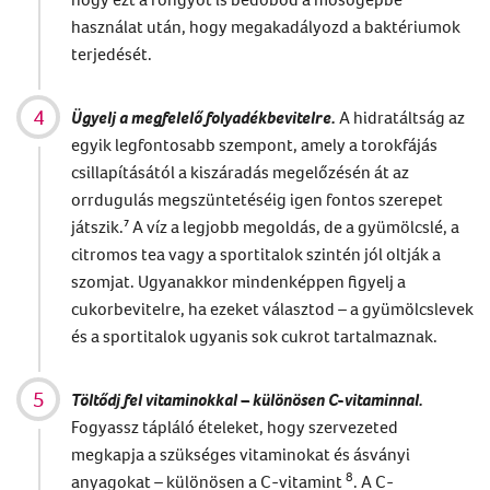
használat után, hogy megakadályozd a baktériumok
terjedését.
Ügyelj a megfelelő folyadékbevitelre.
A hidratáltság az
egyik legfontosabb szempont, amely a torokfájás
csillapításától a kiszáradás megelőzésén át az
orrdugulás megszüntetéséig igen fontos szerepet
játszik.⁷ A víz a legjobb megoldás, de a gyümölcslé, a
citromos tea vagy a sportitalok szintén jól oltják a
szomjat. Ugyanakkor mindenképpen figyelj a
cukorbevitelre, ha ezeket választod – a gyümölcslevek
és a sportitalok ugyanis sok cukrot tartalmaznak.
Töltődj fel vitaminokkal – különösen C-vitaminnal.
Fogyassz tápláló ételeket, hogy szervezeted
megkapja a szükséges vitaminokat és ásványi
8
anyagokat – különösen a C-vitamint
.
A C-