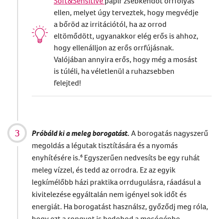
Soft&Sensitive
papír zsebkendőt orrfolyás
ellen, melyet úgy terveztek, hogy megvédje
a bőröd az irritációtól, ha az orrod
eltömődött, ugyanakkor elég erős is ahhoz,
hogy ellenálljon az erős orrfújásnak.
Valójában annyira erős, hogy még a mosást
is túléli, ha véletlenül a ruhazsebben
felejted!
Próbáld ki a meleg borogatást
.
A borogatás nagyszerű
megoldás a légutak tisztítására és a nyomás
enyhítésére is.
⁶
Egyszerűen nedvesíts be egy ruhát
meleg vízzel, és tedd az orrodra. Ez az egyik
legkímélőbb házi praktika orrdugulásra, ráadásul a
kivitelezése egyáltalán nem igényel sok időt és
energiát. Ha borogatást használsz, győződj meg róla,
hogy ezt a rongyot is bedobod a mosógépbe