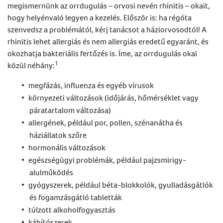
megismernünk az orrdugulás – orvosi nevén rhinitis – okait,
hogy helyénvaló legyen a kezelés. Először is: ha régóta
szenvedsz a problémától, kérj tanácsot a háziorvosodtól! A
rhinitis lehet allergiás és nem allergiás eredetű egyaránt, és
okozhatja bakteriális fertőzés is. Íme, az orrdugulás okai
1
közül néhány:
megfázás, influenza és egyéb vírusok
környezeti változások (időjárás, hőmérséklet vagy
páratartalom változása)
allergének, például por, pollen, szénanátha és
háziállatok szőre
hormonális változások
egészségügyi problémák, például pajzsmirigy-
alulműködés
gyógyszerek, például béta-blokkolók, gyulladásgátlók
és fogamzásgátló tabletták
túlzott alkoholfogyasztás
kábítószerek