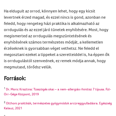
Ha eldugult az orrod, könnyen lehet, hogy egy kicsit
levertnek érzed magad, és ezzel nincs is gond, azonban ne
feledd, hogy rengeteg házi praktika is alkalmazható az
orrdugulás és az ezzel járó tünetek enyhítésére. Most, hogy
megismerted az orrdugulás megszüntetésének és
enyhítésének számos természetes módját, a kellemetlen
érzéseknek is gyorsabban véget vethetsz. Ne feledd el
megosztani ezeket a tippeket a szeretteiddel is, ha éppen ők
is orrdugulástól szenvednek, ez remek módja annak, hogy
megmutasd, törődsz velük.
Források:
1
Dr. Moric Krisztina: Tüsszögés okai – a nem-allergiás rhinitisz 7 típusa. Fül-
Orr-Gége Központ, 2019
2
Otthoni praktikák, természetes gyógymódok arcüreggyulladásra. Egészség
Kalauz, 2021