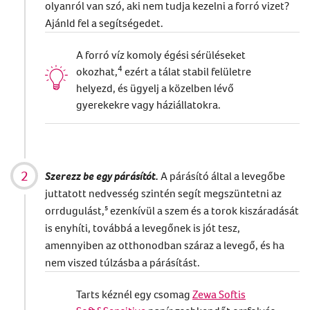
olyanról van szó, aki nem tudja kezelni a forró vizet?
Ajánld fel a segítségedet.
A forró víz komoly égési sérüléseket
4
okozhat,
ezért a tálat stabil felületre
helyezd, és ügyelj a közelben lévő
gyerekekre vagy háziállatokra.
Szerezz be egy párásítót.
A párásító által a levegőbe
juttatott nedvesség szintén segít megszüntetni az
orrdugulást
,
⁵
ezenkívül a szem és a torok kiszáradását
is enyhíti, továbbá a levegőnek is jót tesz,
amennyiben az otthonodban száraz a levegő, és ha
nem viszed túlzásba a párásítást.
Tarts kéznél egy csomag
Zewa Softis