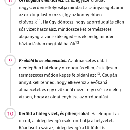
nagyszerűen elfolyósítja mindazt a csúnyaságot, ami
az
orrdugulást
okozza, így az könnyebben
11
eltávozik
.
Ha úgy döntesz, hogy az
orrdugulás ellen
sós vizet
használsz, mindössze két természetes
alapanyagra van szükséged – ezek pedig minden
12
háztartásban megtalálhatók
.
Próbáld ki az almaecetet.
Az almaecetes oldat
meglepően hatékony orrdugulás ellen, és teljesen
13
természetes módon képes feloldani azt
. Csupán
annyit kell tenned, hogy elkeversz 2 evőkanál
almaecetet és egy evőkanál mézet egy csésze meleg
vízben, hogy az oldat enyhítse az orrdugulást.
Kerüld a hideg vizet, és pihenj sokat.
Ha eldugult az
orrod, a hideg levegő csak ronthatja a helyzetet.
Ráadásul a száraz, hideg levegő a tüdődet is