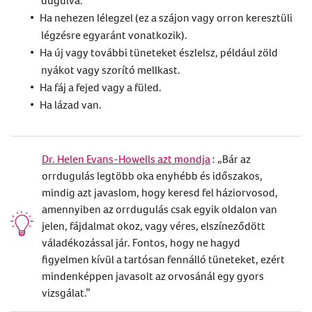
Ha nehezen lélegzel (ez a szájon vagy orron keresztüli
légzésre egyaránt vonatkozik).
Ha új vagy további tüneteket észlelsz, például zöld
nyákot vagy szorító mellkast.
Ha fáj a fejed vagy a füled.
Ha lázad van.
Dr. Helen Evans-Howells azt mondja
: „Bár az
orrdugulás legtöbb oka enyhébb és időszakos,
mindig azt javaslom, hogy keresd fel háziorvosod,
amennyiben az orrdugulás csak egyik oldalon van
jelen, fájdalmat okoz, vagy véres, elszíneződött
váladékozással jár. Fontos, hogy ne hagyd
figyelmen kívül a tartósan fennálló tüneteket, ezért
mindenképpen javasolt az orvosánál egy gyors
vizsgálat.”