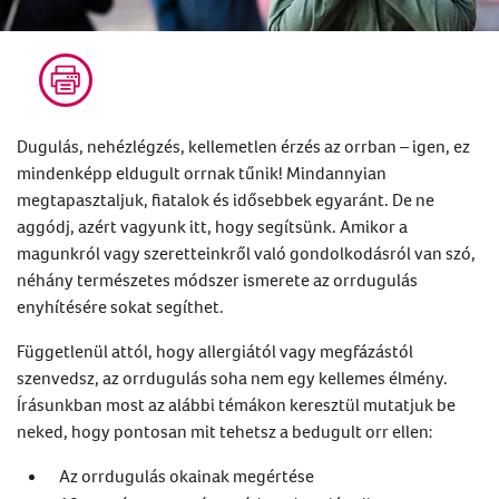
Dugulás, nehézlégzés, kellemetlen érzés az orrban – igen, ez
mindenképp eldugult orrnak tűnik! Mindannyian
megtapasztaljuk, fiatalok és idősebbek egyaránt. De ne
aggódj, azért vagyunk itt, hogy segítsünk. Amikor a
magunkról vagy szeretteinkről való gondolkodásról van szó,
néhány természetes módszer ismerete az orrdugulás
enyhítésére sokat segíthet.
Függetlenül attól, hogy allergiától vagy megfázástól
szenvedsz, az orrdugulás soha nem egy kellemes élmény.
Írásunkban most az alábbi témákon keresztül mutatjuk be
neked, hogy pontosan mit tehetsz a bedugult orr ellen:
Az orrdugulás okainak megértése