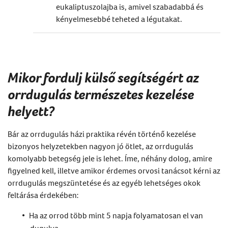
eukaliptuszolajba is, amivel szabadabbá és
kényelmesebbé teheted a légutakat.
Mikor fordulj külső segítségért az
orrdugulás
természetes kezelése
helyett?
Bár az orrdugulás házi praktika révén történő kezelése
bizonyos helyzetekben nagyon jó ötlet, az orrdugulás
komolyabb betegség jele is lehet. Íme, néhány dolog, amire
figyelned kell, illetve amikor érdemes orvosi tanácsot kérni az
orrdugulás megszüntetése és az egyéb lehetséges okok
feltárása érdekében:
Ha az orrod több mint 5 napja folyamatosan el van
dugulva.