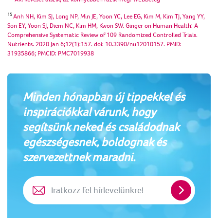
15
Anh NH, Kim SJ, Long NP, Min JE, Yoon YC, Lee EG, Kim M, Kim TJ, Yang YY,
Son EY, Yoon SJ, Diem NC, Kim HM, Kwon SW. Ginger on Human Health: A
Comprehensive Systematic Review of 109 Randomized Controlled Trials.
Nutrients. 2020 Jan 6;12(1):157. doi: 10.3390/nu12010157. PMID:
31935866; PMCID: PMC7019938
Minden hónapban új tippekkel és
inspirációkkal várunk, hogy
segítsünk neked és családodnak
egészségesnek, boldognak és
szervezettnek maradni.
Iratkozz
fel
hírlevelün