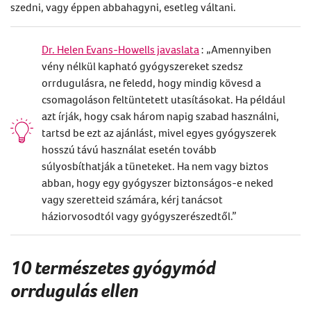
szedni, vagy éppen abbahagyni, esetleg váltani.
Dr. Helen Evans-Howells javaslata
: „Amennyiben
vény nélkül kapható gyógyszereket szedsz
orrdugulásra, ne feledd, hogy mindig kövesd a
csomagoláson feltüntetett utasításokat. Ha például
azt írják, hogy csak három napig szabad használni,
tartsd be ezt az ajánlást, mivel egyes gyógyszerek
hosszú távú használat esetén tovább
súlyosbíthatják a tüneteket. Ha nem vagy biztos
abban, hogy egy gyógyszer biztonságos-e neked
vagy szeretteid számára, kérj tanácsot
háziorvosodtól vagy gyógyszerészedtől.”
10 természetes gyógymód
orrdugulás ellen