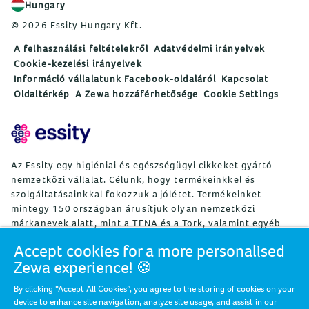
Hungary
© 2026 Essity Hungary Kft.
A felhasználási feltételekről
Adatvédelmi irányelvek
Cookie-kezelési irányelvek
Információ vállalatunk Facebook-oldaláról
Kapcsolat
Oldaltérkép
A Zewa hozzáférhetősége
Cookie Settings
Az Essity egy higiéniai és egészségügyi cikkeket gyártó
nemzetközi vállalat. Célunk, hogy termékeinkkel és
szolgáltatásainkkal fokozzuk a jólétet. Termékeinket
mintegy 150 országban árusítjuk olyan nemzetközi
márkanevek alatt, mint a TENA és a Tork, valamint egyéb
erős márkák, például Actimove, Cutimed, JOBST, Knix,
Accept cookies for a more personalised
Leukoplast, Libero, Libresse, Lotus, Modibodi, Nosotras,
Zewa experience! 🍪
Saba, Tempo, TOM Organic és Zewa. Az Essity mintegy
36 000 alkalmazottat foglalkoztat. A nettó árbevétel 2024-
By clicking “Accept All Cookies”, you agree to the storing of cookies on your
ben mintegy 146 mrdSEK (13 mrdEUR) volt. A vállalat
device to enhance site navigation, analyze site usage, and assist in our