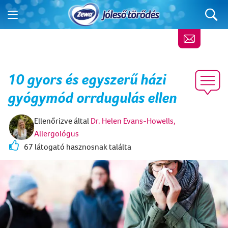
10 gyors és egyszerű házi
gyógymód orrdugulás ellen
Ellenőrizve által
Dr. Helen Evans-Howells,
Allergológus
67 látogató hasznosnak találta