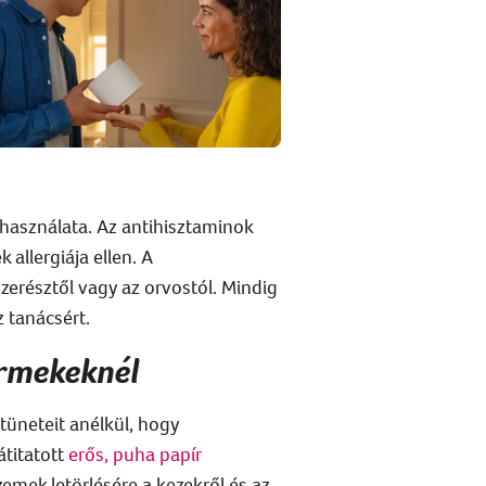
használata. Az antihisztaminok
allergiája ellen. A
erésztől vagy az orvostól. Mindig
 tanácsért.
ermekeknél
üneteit anélkül, hogy
titatott
erős, puha papír
zemek letörlésére a kezekről és az