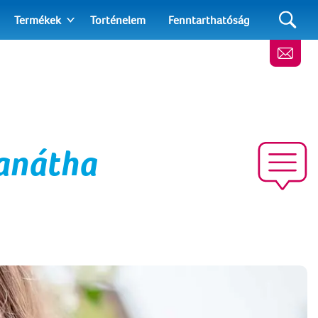
Termékek
Torténelem
Fenntarthatóság
nanátha