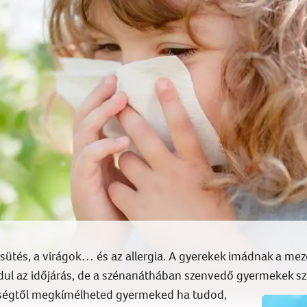
psütés, a virágok… és az allergia. A gyerekek imádnak a m
dul az időjárás, de a szénanáthában szenvedő gyermekek s
nségtől megkímélheted gyermeked ha tudod,