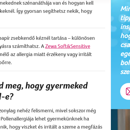
mekednek szénanáthája van és hogyan kell
Min
ekeknél. Így gyorsan segíthetsz nekik, hogy
tip
ins
hog
papír zsebkendő kéznél tartása – különösen
csa
lyásra számíthatsz. A
Zewa Soft&Sensitive
egé
lő az allergia miatt érzékeny vagy irritált
bol
bőrre.
sze
d meg, hogy gyermeked
d-e?
zonylag nehéz felismerni, mivel sokszor még
 Pollenallergiája lehet gyermekünknek ha
űnik, hogy viszket és irritált a szeme a megfázás