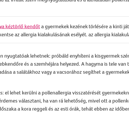
a kéztörlő kendőt
a gyermekek kezének törlésére a kinti játé
tse az allergia kialakulásának esélyét. az allergia kialakul
 nyugtatóak lehetnek: próbáld enyhíteni a kisgyermek szé
 zsebkendőre és a szemhéjára helyezed. A hagyma is tele van
dása a salátákhoz vagy a vacsorához segíthet a gyermeke
: el lehet kerülni a pollenallergia visszatérését gyermekek
 érdemes választani, ha van rá lehetőség, mivel ott a pollen
dőszaka a kora reggeli és az esti órák, tehát ebben az időb