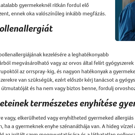
fiatalabb gyermekeknél ritkán fordul elő
zent, ennek oka valószínűleg inkább megfázás.
ollenallergiát
ollenallergiájának kezelésére a leghatékonyabb
ból megvásárolható vagy az orvos által felírt gyógyszerek 
upoktól az orrspray-kig, és nagyon hatékonyak a gyermekek 
ekre van szükségük, ezért először kérj tanácsot a gyógysz
 útmutatóját és ha nem vagy biztos benne, fordulj orvoshoz
neteinek természetes enyhítése gy
 vagy, elkerülheted vagy enyhítheted gyermeked allergiás t
, ha a gyermeknek enyhe szénanáthája van. A hideg vízzel á
d az irritált szem megnyugtatására és a láthatatlan pollens