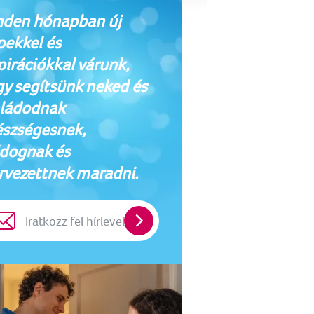
den hónapban új
pekkel és
pirációkkal várunk,
y segítsünk neked és
ládodnak
szségesnek,
dognak és
rvezettnek maradni.
Iratkozz
fel
hírlevelünkre!