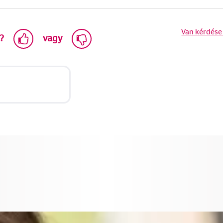
Van kérdése
?
vagy