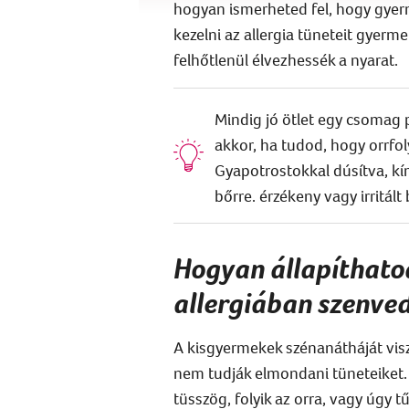
hogyan ismerheted fel, hogy gyer
kezelni az allergia tüneteit gyerm
felhőtlenül élvezhessék a nyarat.
Mindig jó ötlet egy csomag 
akkor, ha tudod, hogy orrfo
Gyapotrostokkal dúsítva, kímé
bőrre. érzékeny vagy irritált 
Hogyan állapíthato
allergiában szenve
A kisgyermekek szénanátháját vis
nem tudják elmondani tüneteiket.
tüsszög, folyik az orra, vagy úgy t