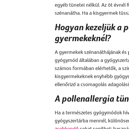
egyéb tünetei nélkül. Az öt évnél 
szénanátha. Ha a kisgyermek tüss
Hogyan kezeljük a p
gyermekeknél?
A gyermekek szénanáthájának és p
gyógymód általában a gyógyszertár
számos formában elérhetők, a szir
kisgyermekeknek enyhébb gyógyszer
ellenőrizd a csomagolás adagolási
A pollenallergia tü
Ha a természetes gyógymódok híve
gyógyszertárba mennél, különösen
zsebkendő
sokat segíthet: használ