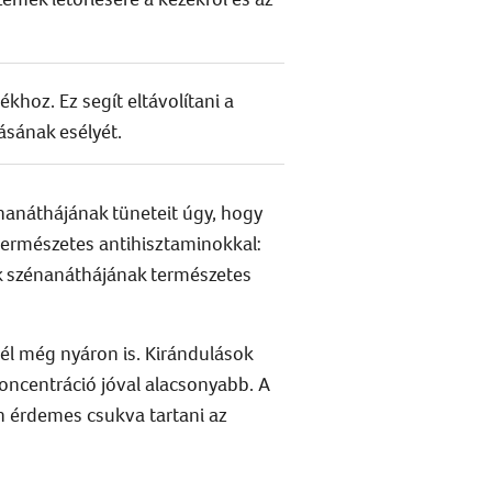
khoz. Ez segít eltávolítani a
ásának esélyét.
nanáthájának tüneteit úgy, hogy
 természetes antihisztaminokkal:
k szénanáthájának természetes
nél még nyáron is. Kirándulások
koncentráció jóval alacsonyabb. A
en érdemes csukva tartani az