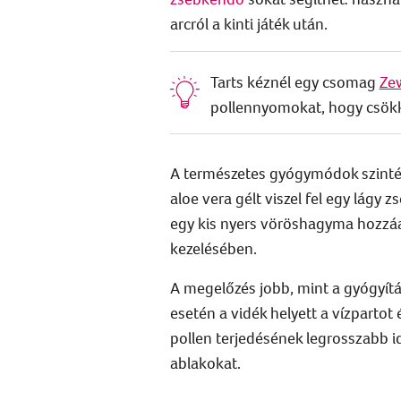
arcról a kinti játék után.
Tarts kéznél egy csomag
Zew
pollennyomokat, hogy csökken
A természetes gyógymódok szintén
aloe vera gélt viszel fel egy lágy
egy kis nyers vöröshagyma hozzáa
kezelésében.
A megelőzés jobb, mint a gyógyítás
esetén a vidék helyett a vízpartot
pollen terjedésének legrosszabb i
ablakokat.