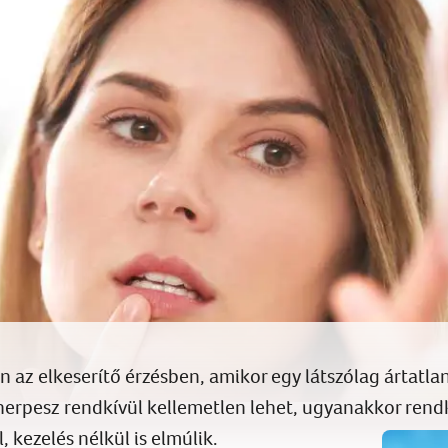
 az elkeserítő érzésben, amikor egy látszólag ártatla
herpesz
rendkívül
kellemetlen lehet, ugyanakkor rendk
l,
kezelés nélkül is
elmúlik.