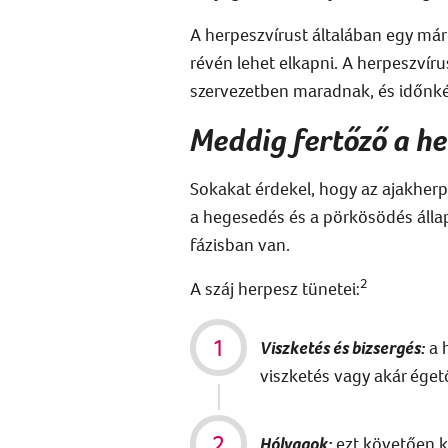
A herpeszvírust általában egy már
révén lehet elkapni. A herpeszvíru
szervezetben maradnak, és időnkén
Meddig fertőző a h
Sokakat érdekel, hogy az
ajakherp
a hegesedés és a pörkösödés állap
fázisban van.
2
A
száj herpesz
tünetei:
Viszketés és bizsergés:
a h
viszketés vagy akár égető
Hólyagok:
ezt követően
k