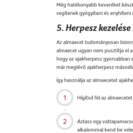
Még hatékonyabb keveréket készít
segítenek gyógyítani és enyhíteni 
5. Herpesz kezelése
Az almaecet tudományosan bizonyít
almaecet ugyan nem pusztítja el a 
hogy az ajakherpesz gyorsabban el
már meglévő
ajakherpesz
másodlag
Így használja az almaecetet
ajakhe
Hígítsd fel az almaecetet
Áztass egy vattapamacso
alkalommal kend be vele