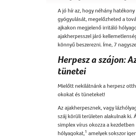
A jó hír az, hogy
néhány hatékony 
gyógyulását,
megelőzheted a tová
ajkakon megjelenő irritáló hólyag
ajakherpesszel
járó
kellemetlensé
könnyű beszerezni. Íme, 7 nagysz
Herpesz a szájon: A
tünetei
Mielőtt nekilátnánk a
herpesz otth
okokat és tüneteket!
Az
ajakherpesznek
, vagy lázhólya
száj körüli területen alakulnak ki
simplex vírus okozza a kezdetben
1
hólyagokat,
amelyek sokszor igen