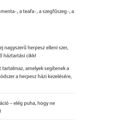
menta-, a teafa-, a szegfűszeg-, a
tej nagyszerű
herpesz elleni szer
,
 háztartási cikk!
et tartalmaz, amelyek segítenek a
módszer a
herpesz házi kezelésére
,
áció – elég puha, hogy ne
!