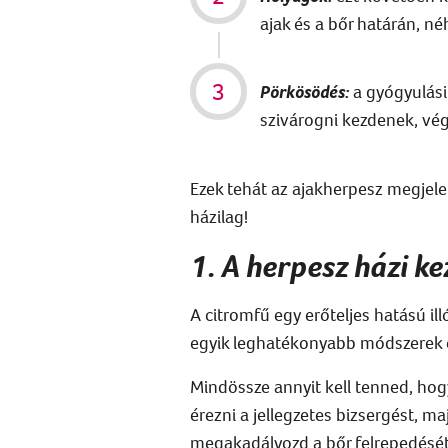
ajak és a bőr határán, né
Pörkösödés
:
a gyógyulási
szivárogni kezdenek, vé
Ezek tehát
az
ajakherpesz
megjele
házilag
!
1. A herpesz házi ke
A citromfű
egy
erőteljes
hatású
ill
egyik leghatékonyabb módszerek 
Mindössze annyit kell tenned, ho
érezni a jellegzetes
bizsergést, maj
megakadályozd
a bőr felrepedésé