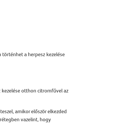
n
történhet a
herpesz kezelése
 kezelése otthon
citromfűvel az
teszel, amikor
először elkezded
y rétegben vazelint, hogy