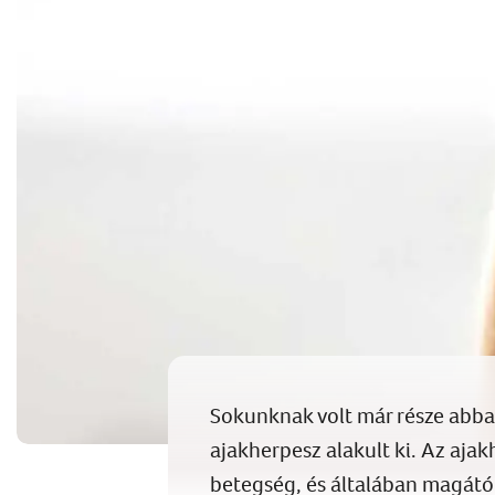
Sokunknak volt már része abban
ajakherpesz
alakult ki
.
Az
ajak
betegség
, és általában magátó