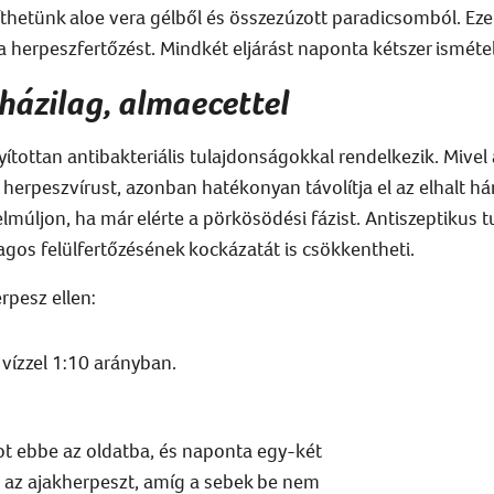
hetünk aloe vera gélből és összezúzott paradicsomból. Eze
a herpeszfertőzést. Mindkét eljárást naponta kétszer ismétel
 házilag, almaecettel
ottan antibakteriális tulajdonságokkal rendelkezik. Mivel
herpeszvírust, azonban hatékonyan távolítja el az elhalt há
múljon, ha már elérte a pörkösödési fázist. Antiszeptikus t
os felülfertőzésének kockázatát is csökkentheti.
rpesz ellen
:
 vízzel 1:10 arányban.
t ebbe az oldatba, és naponta egy-két
 az
ajakherpeszt
, amíg a sebek be nem