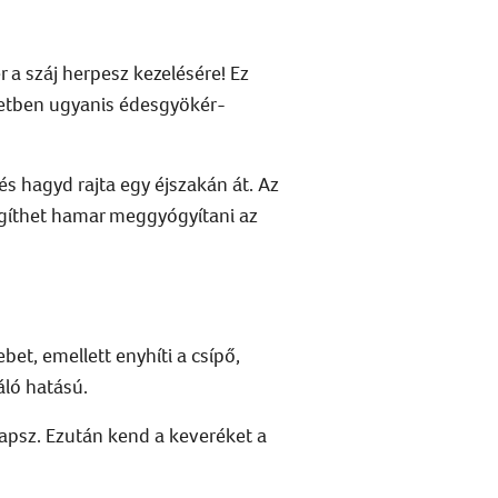
er
a
száj herpesz
kezelésére!
Ez
etben ugyanis
édesgyökér-
, és hagyd rajta egy éjszakán át.
Az
gíthet
hamar meggyógyítani az
bet, emellett enyhíti a csípő,
ráló hatású.
kapsz. Ezután kend a keveréket a