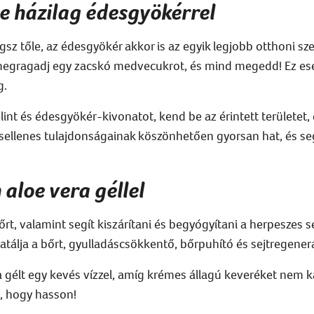
se házilag édesgyökérrel
gsz tőle,
az édesgyökér akkor is az egyik legjobb otthoni sz
megragadj egy zacskó medvecukrot, és mind megedd!
Ez es
g.
lint és
édesgyökér-kivonatot
, kend be az érintett területet
usellenes
tulajdonságainak köszönhetően
gyorsan hat, és
se
 aloe vera géllel
t, valamint segít kiszárítani és begyógyítani a herpeszes se
dratálja a bőrt, gyulladáscsökkentő, bőrpuhító és sejtregene
ra gélt egy kevés vízzel, amíg krémes állagú keveréket nem 
, hogy hasson!