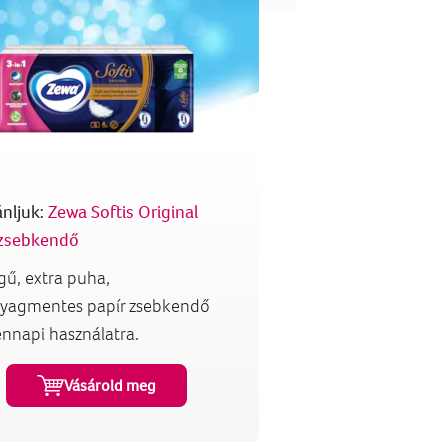
ánljuk:
Zewa Softis Original
 zsebkendő
gű, extra puha,
anyagmentes papír zsebkendő
nnapi használatra.
Vásárold meg