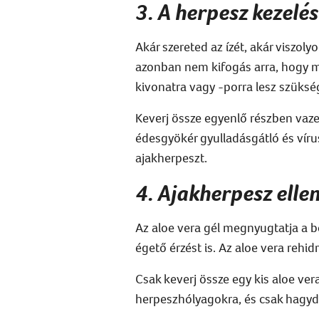
3. A herpesz kezelé
Akár szereted az ízét, akár viszolyo
azonban nem kifogás arra, hogy 
kivonatra vagy -porra lesz szüksé
Keverj össze egyenlő részben vaze
édesgyökér
gyulladásgátló és vír
ajakherpeszt
.
4. Ajakherpesz ellen
Az aloe vera gél megnyugtatja a bőr
égető érzést is. Az aloe vera rehi
Csak keverj össze egy kis aloe ve
herpeszhólyagokra, és csak hagyd