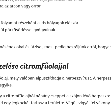
ha az arcon vagy orron.
 folyamat részeként
a kis hólyagok
először
gül
pörkösödéssel gyógyulnak
.
nésének okai
és fázisai
, most pedig beszéljünk arról, hogya
zelése citromfűolajjal
óolaj, mely valóban elpusztíthatja a
herpesz
vírust.
A
herpesz
egyike.
gy a citromfűolajból néhány cseppet
a
szájon
lévő
herpeszre
d egy jégkockát tartasz a
területre
. Végül, vigyél fel vékon
t
.