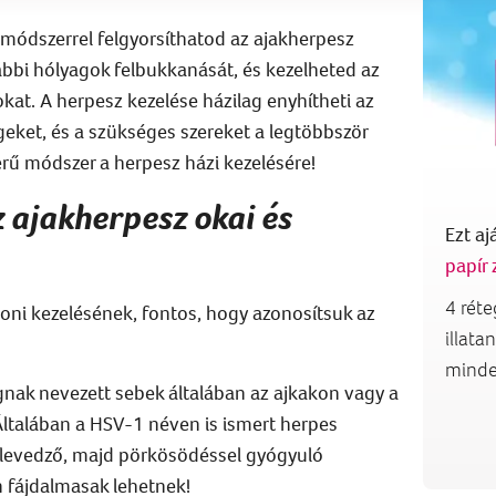
módszerrel
felgyorsíthatod
az
ajakherpesz
bbi hólyagok felbukkanását
, és kezelheted
az
okat.
A
herpesz kezelése házilag
enyhítheti
az
geket,
és a szükséges szereket a legtöbbször
erű módszer a
herpesz házi kezelésére
!
z ajakherpesz okai és
Ezt aj
papír
4 réte
oni kezelésének
, fontos, hogy azonosítsuk az
illat
minde
gnak nevezett sebek általában az ajkakon vagy a
. Általában a HSV-1 néven is ismert herpes
 levedző, majd pörkösödéssel gyógyuló
 fájdalmasak lehetnek!