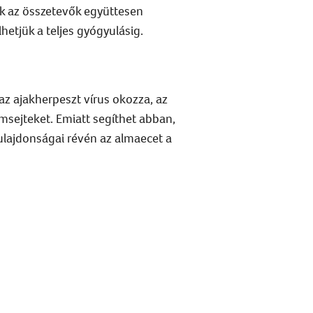
k az összetevők együttesen
hetjük a teljes gyógyulásig.
 az
ajakherpeszt
vírus okozza, az
msejteket. Emiatt segíthet abban,
ulajdonságai révén az almaecet a