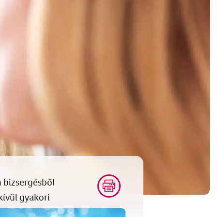
n bizsergésből
ívül gyakori