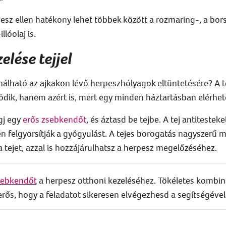
pesz
ellen hatékony lehet többek között a rozmaring-, a bors
lóolaj is.
elése tejjel
ználható az ajkakon lévő
herpesz
hólyagok eltüntetésére? A 
dik, hanem azért is, mert
egy minden háztartásban elérhető
gj
egy
erős zsebkendőt
,
és áztasd be tejbe
. A tej antitestek
n felgyorsítják a gyógyulást.
A tejes borogatás nagyszerű 
 tejet,
azzal is hozzájárulhatsz a herpesz megelőzéséhez.
sebkendőt
a herpesz otthoni kezeléséhez. Tökéletes kombin
g erős, hogy a feladatot sikeresen elvégezhesd a segítségével