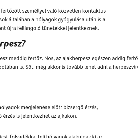
 fertőzött személlyel való közvetlen kontaktus
sok általában a hólyagok gyógyulása után is a
t újra fellángoló tünetekkel jelentkeznek.
erpesz?
esz meddig fertőz
. Nos, az ajakherpesz egészen addig fertő
otában is. Sőt, még akkor is tovább lehet adni a herpeszví
ólyagok megjelenése előtt bizsergő érzés,
 érzés is jelentkezhet az ajkakon.
icsi,
folyadékkal teli
hólyagok alakulnak ki az