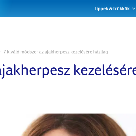
Tippek & trükkök
7 kiváló módszer az ajakherpesz kezelésére házilag
ajakherpesz kezelésér