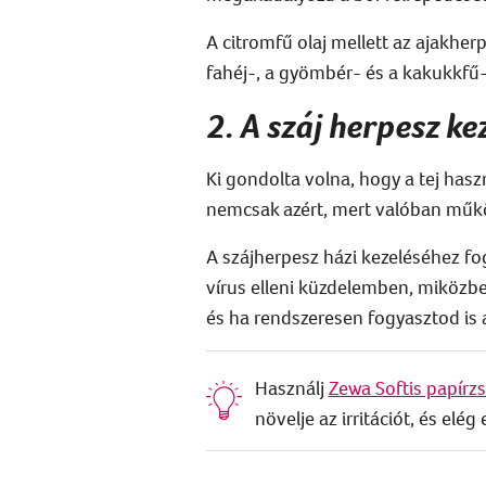
A citromfű olaj mellett az
ajakher
fahéj-, a gyömbér- és a kakukkfű-il
2. A száj herpesz kez
Ki gondolta volna, hogy a tej has
nemcsak azért, mert valóban műkö
A száj
herpesz házi kezeléséhez
fo
vírus elleni küzdelemben, miközbe
és ha rendszeresen
fogyasztod is a
Használj
Zewa Softis papírz
növelje az irritációt, és elé