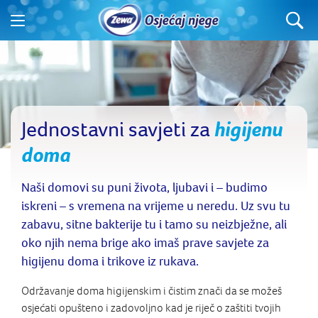
Jednostavni savjeti za
higijenu
doma
Naši domovi su puni života, ljubavi i – budimo
iskreni – s vremena na vrijeme u neredu. Uz svu tu
zabavu, sitne bakterije tu i tamo su neizbježne, ali
oko njih nema brige ako imaš prave savjete za
higijenu doma i trikove iz rukava.
Održavanje doma higijenskim i čistim znači da se možeš
osjećati opušteno i zadovoljno kad je riječ o zaštiti tvojih