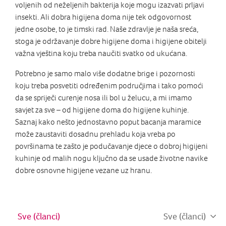
voljenih od neželjenih bakterija koje mogu izazvati prljavi
insekti. Ali dobra higijena doma nije tek odgovornost
jedne osobe, to je timski rad. Naše zdravlje je naša sreća,
stoga je održavanje dobre higijene doma i higijene obitelji
važna vještina koju treba naučiti svatko od ukućana.
Potrebno je samo malo više dodatne brige i pozornosti
koju treba posvetiti određenim područjima i tako pomoći
da se spriječi curenje nosa ili bol u želucu, a mi imamo
savjet za sve – od higijene doma do higijene kuhinje.
Saznaj kako nešto jednostavno poput bacanja maramice
može zaustaviti dosadnu prehladu koja vreba po
površinama te zašto je podučavanje djece o dobroj higijeni
kuhinje od malih nogu ključno da se usade životne navike
dobre osnovne higijene vezane uz hranu.
Sve (članci)
Sve (članci)