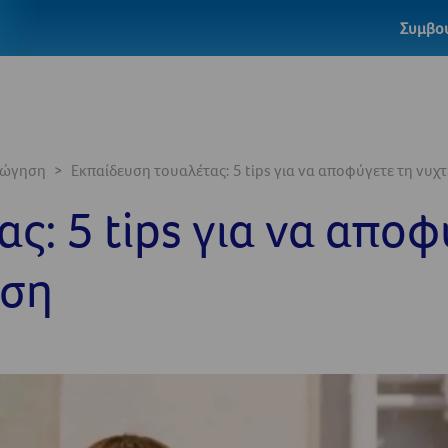
Συμβου
γώγηση
Εκπαίδευση τουαλέτας: 5 tips για να αποφύγετε τη νυχ
ς: 5 tips για να απο
ηση