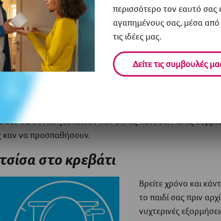
Ζητήστε τους να πάν
περισσότερο τον εαυτό σας 
ξυπνήσουν το πρωί.
αγαπημένους σας, μέσα από 
ντόνια και πιτζάμες σε περίπτωση ατυχήματος.
τις ιδέες μας.
ιες στην καθημερινή ρουτίνα, όπως το να ζητάτε από τα π
Δείτε τις συμβουλές μα
να γιογιό κοντά στο κρεβάτι τους, μπορεί να συμβάλει σημ
κός τρόπος για να μετατρέψετε τις πράξεις που στοχεύουν σ
α δεν θα συνειδητοποιούν καν ότι τις κάνουν. Μόλις συμβε
ς καν να προσπαθήσουν.
 τσίσα στο κρεβάτι
Βρείτε χρόνο και κάν
το παιδί σας πριν αρχ
νυχτερινές εξορμήσει