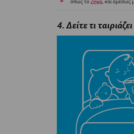
όπως το
Zewa
, και αμέσως 
4. Δείτε τι ταιριάζε