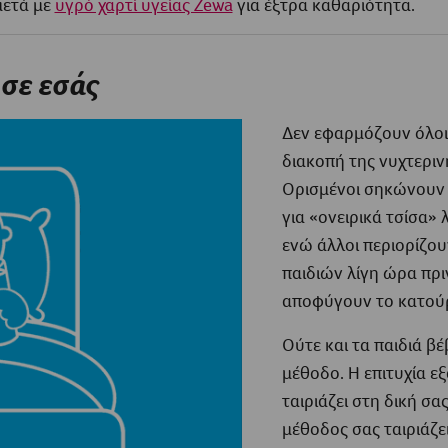
μετά με
υγρό χαρτί υγείας Zewa
για έξτρα καθαριότητα.
ι σε εσάς
Δεν εφαρμόζουν όλοι ο
διακοπή της νυχτεριν
Ορισμένοι σηκώνουν 
για «ονειρικά τσίσα» λ
ενώ άλλοι περιορίζο
παιδιών λίγη ώρα πρι
αποφύγουν το κατού
Ούτε και τα παιδιά βέ
μέθοδο. Η επιτυχία ε
ταιριάζει στη δική σα
μέθοδος σας ταιριάζει