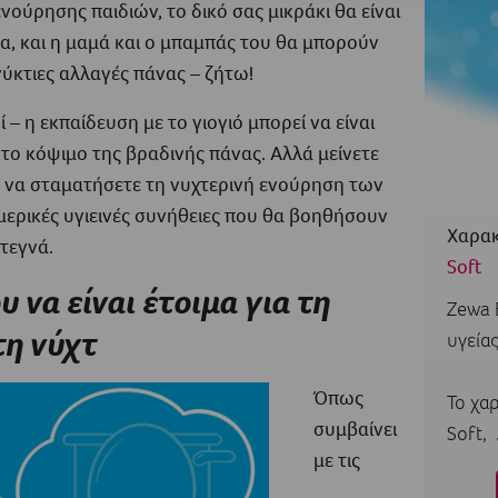
νούρησης παιδιών, το δικό σας μικράκι θα είναι
, και η μαμά και ο μπαμπάς του θα μπορούν
ύκτιες αλλαγές πάνας – ζήτω!
– η εκπαίδευση με το γιογιό μπορεί να είναι
ια το κόψιμο της βραδινής πάνας. Αλλά μείνετε
 να σταματήσετε τη νυχτερινή ενούρηση των
μερικές υγιεινές συνήθειες που θα βοηθήσουν
Χαρακ
τεγνά.
Soft
 να είναι έτοιμα για τη
Zewa E
τη νύχτ
υγεία
Όπως
Το χαρ
συμβαίνει
Soft, .
με τις