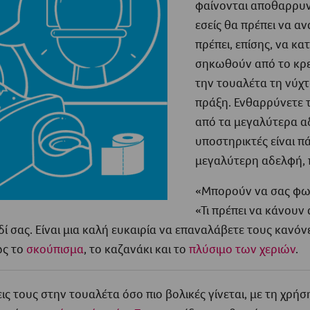
φαίνονται αποθαρρυντ
εσείς θα πρέπει να α
πρέπει, επίσης, να κα
σηκωθούν από το κρε
την τουαλέτα τη νύχτ
πράξη. Ενθαρρύνετε τ
από τα μεγαλύτερα αδ
υποστηρικτές είναι π
μεγαλύτερη αδελφή, 
«Μπορούν να σας φων
«Τι πρέπει να κάνουν 
ιδί σας. Είναι μια καλή ευκαιρία να επαναλάβετε τους καν
ως το
σκούπισμα
, το καζανάκι και το
πλύσιμο των χεριών
.
ις τους στην τουαλέτα όσο πιο βολικές γίνεται, με τη χρήσ