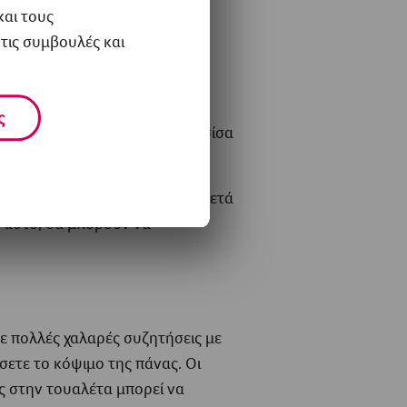
ε στην τουαλέτα αμέσως μόλις
και τους
τις συμβουλές και
αιδιά να χρησιμοποιούν την
ς
αντικά στο να αποφύγετε τα τσίσα
την καλή υγιεινή σε ρουτίνα. Μετά
ί αυτό, θα μπορούν να
τε πολλές χαλαρές συζητήσεις με
ίσετε το κόψιμο της πάνας. Οι
ς στην τουαλέτα μπορεί να