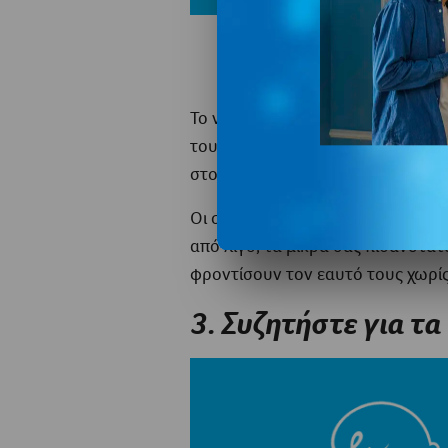
Έχετε διαθέσιμα ένα σετ σε
Το να καθιερώσετε μικρές συνήθε
τουαλέτα το πρωί και να βάζετε έ
στο κρεβάτι.
Οι συνήθειες είναι ένας εξαιρετι
από λίγο, τα μικρά σας πιθανότατ
φροντίσουν τον εαυτό τους χωρί
3. Συζητήστε για τα