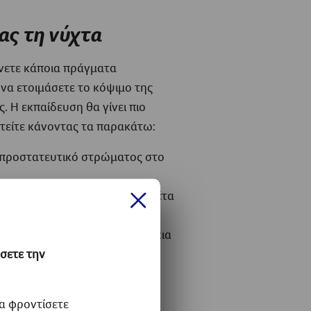
ας τη νύχτα
άνετε κάποια πράγματα
να ετοιμάσετε το κόψιμο της
. Η εκπαίδευση θα γίνει πιο
τείτε κάνοντας τα παρακάτω:
 προστατευτικό στρώματος στο
α στο κρεβάτι του, αν η τουαλέτα
προλαβαίνει.
κτός αναμμένο ή βάλτε φωτάκια
αλέτα.
σετε την
έστε στη ρουτίνα τους μια
έτα.
α φροντίσετε