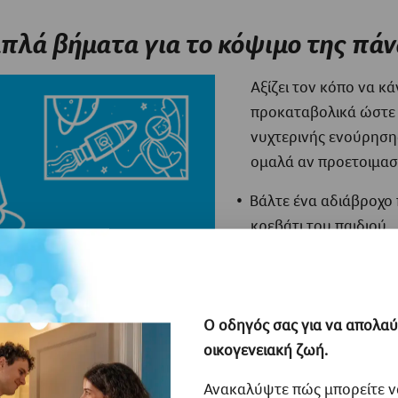
απλά βήματα για το κόψιμο της πάν
Αξίζει τον κόπο να κ
προκαταβολικά ώστε 
νυχτερινής ενούρησης
ομαλά αν προετοιμασ
Βάλτε ένα αδιάβροχο
κρεβάτι του παιδιού.
Βάλτε ένα γιογιό δίπλ
είναι μακριά και δεν 
Αφήστε το φωτάκι νυ
πορείας προς την του
Ο οδηγός σας για να απολαύ
Πριν τον ύπνο, προσθ
οικογενειακή ζωή.
επίσκεψη στην τουαλ
Ανακαλύψτε πώς μπορείτε ν