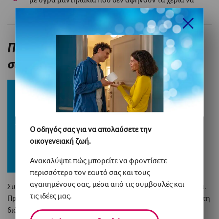
κολλάνε, όπως τα
Zewa
.
Πότε πρέπει να πλένετε τα χέρια
σας;
Ο οδηγός σας για να απολαύσετε την
οικογενειακή ζωή.
Ανακαλύψτε πώς μπορείτε να φροντίσετε
περισσότερο τον εαυτό σας και τους
αγαπημένους σας, μέσα από τις συμβουλές και
Συχνό πλύσιμο των χεριών σημαίνει περισσότερη ασφάλεια.
τις ιδέες μας.
Πρέπει να πλένετε σωστά τα χέρια σας αρκετές φορές κατά τη
διάρκεια της ημέρας. Για παράδειγμα: