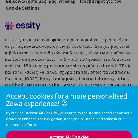
Επικοινωνήστε μαζί μας
Sitemap
Προσβασιμότητα του
Cookie Settings
Η Essity είναι μια κορυφαία εταιρεία που δραστηριοποιείται
στην παγκόσμια αγορά υγιεινής και υγείας. Στόχος μας είναι
η βελτίωση των συνθηκών διαβίωσης, μέσω των προϊόντων
και των υπηρεσιών μας. Το δίκτυο πωλήσεων περιλαμβάνει
περίπου 150 χώρες με τα κορυφαία παγκόσμια brands TENA
και Tork, καθώς και άλλα ισχυρά brands, όπως τα Actimove,
Cutimed, JOBST, Knix, Leukoplast, Libero, Libresse, Lotus,
Modibodi, Nosotras, Saba, Tempo, TOM Organic και Zewa. Η
Essity απασχολεί περίπου 36.000 εργαζόμενους. Οι καθαρές
Accept cookies for a more personalised
πωλήσεις ανήλθαν το 2024 σε περίπου 146 δις σουηδικές
Zewa experience! 🍪
κορώνες (13 δις ευρώ). Η έδρα της εταιρείας είναι στη
Στοκχόλμη της Σουηδίας και η Essity είναι εισηγμένη στο
By clicking “Accept All Cookies”, you agree to the storing of cookies on your
χρηματιστήριο της Στοκχόλμης Nasdaq Stockholm. Η Essity
device to enhance site navigation, analyze site usage, and assist in our
αλλάζει τα δεδομένα στον τομέα της ευημερίας και
marketing efforts.
συμβάλλει σε μια υγιή, βιώσιμη και κυκλική κοινωνία.
Περισσότερες πληροφορίες στο
www.essity.com
.
Accept All Cookies