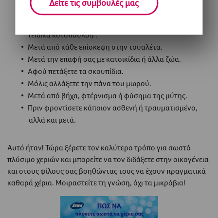
Δείτε τις συμβουλές μας
Πριν φάτε ή πριν σερβίρετε το φαγητό.
Όταν αγγίξετε ωμή τροφή όπως λαχανικά και κρέας
(ειδικά κοτόπουλο!) .
Μετά από κάθε επίσκεψη στην τουαλέτα.
Μετά την επαφή σας με κατοικίδια ή άλλα ζώα.
Αφού πετάξετε τα σκουπίδια.
Μόλις αλλάξετε την πάνα του μωρού.
Μετά από βήχα, φτέρνισμα ή φύσημα της μύτης.
Πριν φροντίσετε κάποιον ασθενή ή τραυματισμένο,
αλλά και μετά.
Αυτό ήταν! Τώρα ξέρετε τον καλύτερο τρόπο για σωστό
πλύσιμο χεριών και μπορείτε να τον διδάξετε στην οικογένεια
και στους φίλους σας βοηθώντας τους να έχουν πραγματικά
καθαρά χέρια. Μοιραστείτε τη γνώση, όχι τα μικρόβια!